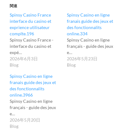
関連
Spinsy Casino France
Spinsy Casino en ligne
interface du casino et
franais guide des jeux et
exprience utilisateur
des fonctionnalits
complte.196
online.334
Spinsy Casino France -
Spinsy Casino en ligne
interface du casino et
français - guide des jeux
expé…
e…
2026年6月3日
2026年5月23日
Blog
Blog
Spinsy Casino en ligne
franais guide des jeux et
des fonctionnalits
online.3966
Spinsy Casino en ligne
français - guide des jeux
e…
2026年5月20日
Blog