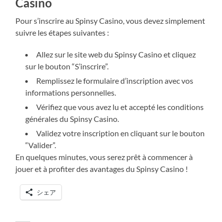
Casino
Pour s’inscrire au Spinsy Casino, vous devez simplement
suivre les étapes suivantes :
Allez sur le site web du Spinsy Casino et cliquez
sur le bouton “S’inscrire”.
Remplissez le formulaire d’inscription avec vos
informations personnelles.
Vérifiez que vous avez lu et accepté les conditions
générales du Spinsy Casino.
Validez votre inscription en cliquant sur le bouton
“Valider”.
En quelques minutes, vous serez prêt à commencer à
jouer et à profiter des avantages du Spinsy Casino !
シェア