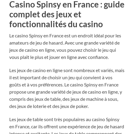
Casino Spinsy en France : guide
complet des jeux et
fonctionnalités du casino
Le casino Spinsy en France est un endroit idéal pour les
amateurs de jeu de hasard. Avec une grande variété de
jeux de casino en ligne, vous pouvez choisir le jeu qui
vous plaît le plus et jouer en ligne avec confiance.
Les jeux de casino en ligne sont nombreux et variés, mais
il est important de choisir un jeu qui convient à vos
goûts et à vos préférences. Le casino Spinsy en France
propose une grande variété de jeux de casino en ligne, y
compris des jeux de table, des jeux de machine à sous,
des jeux de loterie et des jeux de poker.
Les jeux de table sont très populaires au casino Spinsy
en France, car ils offrent une expérience de jeu de hasard
intense et excitante. Les jeux de table comprennent des