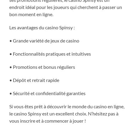
endroit idéal pour les joueurs qui cherchent à passer un
bon moment en ligne.
Les avantages du casino Spinsy :
• Grande variété de jeux de casino
• Fonctionnalités pratiques et intuitives
• Promotions et bonus réguliers
• Dépôt et retrait rapide
• Sécurité et confidentialité garanties
Si vous êtes prêt à découvrir le monde du casino en ligne,
le casino Spinsy est un excellent choix. N’hésitez pas à
vous inscrire et à commencer à jouer !