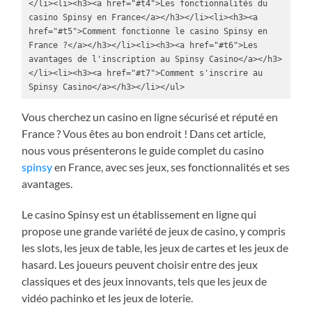
</li><li><h3><a href="#t4">Les fonctionnalités du 
casino Spinsy en France</a></h3></li><li><h3><a 
href="#t5">Comment fonctionne le casino Spinsy en 
France ?</a></h3></li><li><h3><a href="#t6">Les 
avantages de l'inscription au Spinsy Casino</a></h3>
</li><li><h3><a href="#t7">Comment s'inscrire au 
Vous cherchez un casino en ligne sécurisé et réputé en
France ? Vous êtes au bon endroit ! Dans cet article,
nous vous présenterons le guide complet du casino
spinsy
en France, avec ses jeux, ses fonctionnalités et ses
avantages.
Le casino Spinsy est un établissement en ligne qui
propose une grande variété de jeux de casino, y compris
les slots, les jeux de table, les jeux de cartes et les jeux de
hasard. Les joueurs peuvent choisir entre des jeux
classiques et des jeux innovants, tels que les jeux de
vidéo pachinko et les jeux de loterie.