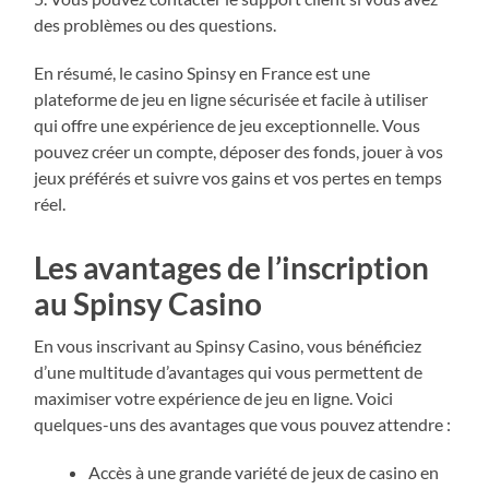
des problèmes ou des questions.
En résumé, le casino Spinsy en France est une
plateforme de jeu en ligne sécurisée et facile à utiliser
qui offre une expérience de jeu exceptionnelle. Vous
pouvez créer un compte, déposer des fonds, jouer à vos
jeux préférés et suivre vos gains et vos pertes en temps
réel.
Les avantages de l’inscription
au Spinsy Casino
En vous inscrivant au Spinsy Casino, vous bénéficiez
d’une multitude d’avantages qui vous permettent de
maximiser votre expérience de jeu en ligne. Voici
quelques-uns des avantages que vous pouvez attendre :
Accès à une grande variété de jeux de casino en