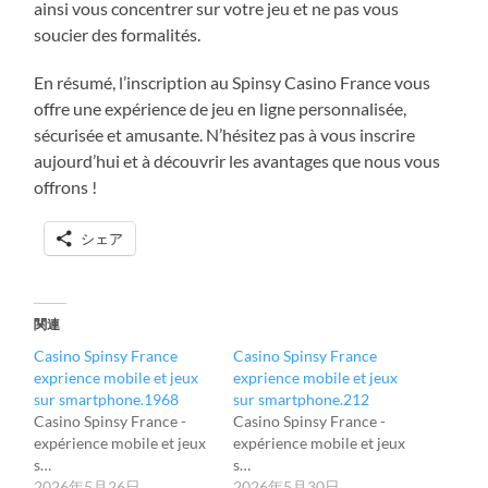
ainsi vous concentrer sur votre jeu et ne pas vous
soucier des formalités.
En résumé, l’inscription au Spinsy Casino France vous
offre une expérience de jeu en ligne personnalisée,
sécurisée et amusante. N’hésitez pas à vous inscrire
aujourd’hui et à découvrir les avantages que nous vous
offrons !
シェア
関連
Casino Spinsy France
Casino Spinsy France
exprience mobile et jeux
exprience mobile et jeux
sur smartphone.1968
sur smartphone.212
Casino Spinsy France -
Casino Spinsy France -
expérience mobile et jeux
expérience mobile et jeux
s…
s…
2026年5月26日
2026年5月30日