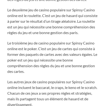
Le deuxième jeu de casino populaire sur Spinsy Casino
online est le roulette. C’est un jeu de hasard qui consiste
à parier sur le résultat d’un tirage aléatoire. La roulette
est un jeu qui nécessite une bonne compréhension des
règles du jeu et une bonne gestion des paris.
Le troisième jeu de casino populaire sur Spinsy Casino
online est le poker. C’est un jeu de cartes qui consiste à
former des paquets de cartes avec des valeurs égales. Le
poker est un jeu qui nécessite une bonne
compréhension des règles du jeu et une bonne gestion
des cartes.
Les autres jeux de casino populaires sur Spinsy Casino
online incluent le baccarat, le craps, le keno et le scratch.
Chacun de ces jeux a ses propres règles et stratégies,
mais ils partagent tous un élément de hasard et de
divertissement.