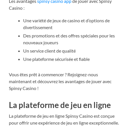
Les avantages
spinsy casino app
de jouer avec Spinsy
Casino :
Une variété de jeux de casino et d’options de
divertissement
Des promotions et des offres spéciales pour les
nouveaux joueurs
Un service client de qualité
Une plateforme sécurisée et fiable
Vous êtes prêt à commencer ? Rejoignez-nous
maintenant et découvrez les avantages de jouer avec
Spinsy Casino !
La plateforme de jeu en ligne
La plateforme de jeu en ligne Spinsy Casino est conçue
pour offrir une expérience de jeu en ligne exceptionnelle.