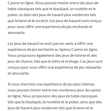
Casino en ligne. Vous pouvez choisir entre des jeux de
table classiques tels que le blackjack, le roulette et le
poker, ou bien des jeux de hasard plus modernes tels
que le keno et le scratch. Les jeux de hasard sont conçus
pour vous offrir une expérience de jeu excitante et
amusante.
Les jeux de hasard ne sont pas les seuls à offrir une
expérience de jeu excitante au Spinsy Casino en ligne.
Nous proposons également des jeux de loterie et des
jeux de chance, tels que le lotto et le bingo. Ces jeux sont
conçus pour vous offrir une expérience de jeu relaxante
et amusante.
Si vous cherchez une expérience de jeu plus intense,
vous pouvez choisir entre nos nombreux jeux de casino
en ligne. Nous proposons des jeux de table classiques
tels que le blackjack, le roulette et le poker, ainsi que des
jeux de hasard plus modernes tels que le keno et le