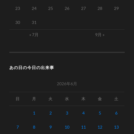
23
24
25
26
27
28
29
30
31
« 7月
9月 »
あの日の今日の出来事
2026年6月
日
月
火
水
木
金
土
1
2
3
4
5
6
7
8
9
10
11
12
13