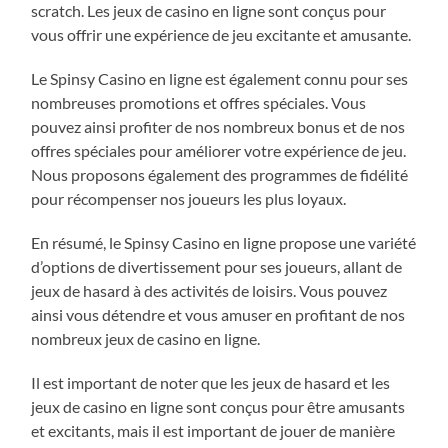
scratch. Les jeux de casino en ligne sont conçus pour
vous offrir une expérience de jeu excitante et amusante.
Le Spinsy Casino en ligne est également connu pour ses
nombreuses promotions et offres spéciales. Vous
pouvez ainsi profiter de nos nombreux bonus et de nos
offres spéciales pour améliorer votre expérience de jeu.
Nous proposons également des programmes de fidélité
pour récompenser nos joueurs les plus loyaux.
En résumé, le Spinsy Casino en ligne propose une variété
d’options de divertissement pour ses joueurs, allant de
jeux de hasard à des activités de loisirs. Vous pouvez
ainsi vous détendre et vous amuser en profitant de nos
nombreux jeux de casino en ligne.
Il est important de noter que les jeux de hasard et les
jeux de casino en ligne sont conçus pour être amusants
et excitants, mais il est important de jouer de manière