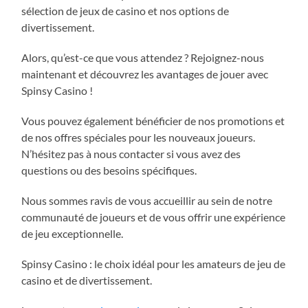
sélection de jeux de casino et nos options de
divertissement.
Alors, qu’est-ce que vous attendez ? Rejoignez-nous
maintenant et découvrez les avantages de jouer avec
Spinsy Casino !
Vous pouvez également bénéficier de nos promotions et
de nos offres spéciales pour les nouveaux joueurs.
N’hésitez pas à nous contacter si vous avez des
questions ou des besoins spécifiques.
Nous sommes ravis de vous accueillir au sein de notre
communauté de joueurs et de vous offrir une expérience
de jeu exceptionnelle.
Spinsy Casino : le choix idéal pour les amateurs de jeu de
casino et de divertissement.