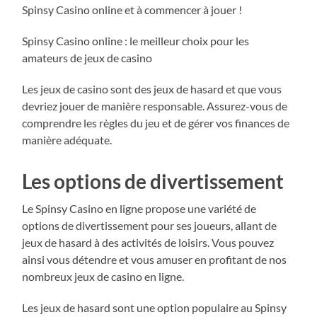
Spinsy Casino online et à commencer à jouer !
Spinsy Casino online : le meilleur choix pour les
amateurs de jeux de casino
Les jeux de casino sont des jeux de hasard et que vous
devriez jouer de manière responsable. Assurez-vous de
comprendre les règles du jeu et de gérer vos finances de
manière adéquate.
Les options de divertissement
Le Spinsy Casino en ligne propose une variété de
options de divertissement pour ses joueurs, allant de
jeux de hasard à des activités de loisirs. Vous pouvez
ainsi vous détendre et vous amuser en profitant de nos
nombreux jeux de casino en ligne.
Les jeux de hasard sont une option populaire au Spinsy