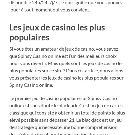
disponible 24h/24, 7j/7, ce qui signifie que vous pouvez
jouer à tout moment qui vous convient.
Les jeux de casino les plus
populaires
Si vous êtes un amateur de jeux de casino, vous savez
que Spinsy Casino online est l’un des meilleurs choix
pour vous divertir. Mais quels sont les jeux de casino les
plus populaires sur ce site ? Dans cet article, nous allons
vous présenter les jeux de casino les plus populaires sur
Spinsy Casino online.
Le premier jeu de casino populaire sur Spinsy Casino
online est sans doute le blackjack. C’est un jeu de cartes
classique qui consiste à obtenir un total de points le plus
élevé possible sans dépasser 21. Le blackjack est un jeu
de stratégie qui nécessite une bonne compréhension
des règles du jeu et une bonne gestion des cartes.