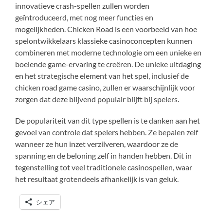
innovatieve crash-spellen zullen worden
geïntroduceerd, met nog meer functies en
mogelijkheden. Chicken Road is een voorbeeld van hoe
spelontwikkelaars klassieke casinoconcepten kunnen
combineren met moderne technologie om een unieke en
boeiende game-ervaring te creëren. De unieke uitdaging
en het strategische element van het spel, inclusief de
chicken road game casino, zullen er waarschijnlijk voor
zorgen dat deze blijvend populair blijft bij spelers.
De populariteit van dit type spellen is te danken aan het
gevoel van controle dat spelers hebben. Ze bepalen zelf
wanneer ze hun inzet verzilveren, waardoor ze de
spanning en de beloning zelf in handen hebben. Dit in
tegenstelling tot veel traditionele casinospellen, waar
het resultaat grotendeels afhankelijk is van geluk.
シェア