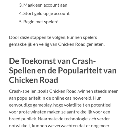
Maak een account aan
Stort geld op je account
Begin met spelen!
Door deze stappen te volgen, kunnen spelers
gemakkelijk en veilig van Chicken Road genieten.
De Toekomst van Crash-
Spellen en de Populariteit van
Chicken Road
Crash-spellen, zoals Chicken Road, winnen steeds meer
aan populariteit in de online casinowereld. Hun
eenvoudige gameplay, hoge volatiliteit en potentieel
voor grote winsten maken ze aantrekkelijk voor een
breed publiek. Naarmate de technologie zich verder
ontwikkelt, kunnen we verwachten dat er nog meer