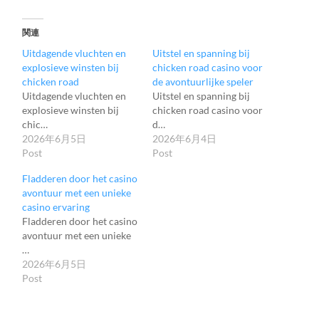
関連
Uitdagende vluchten en
Uitstel en spanning bij
explosieve winsten bij
chicken road casino voor
chicken road
de avontuurlijke speler
Uitdagende vluchten en
Uitstel en spanning bij
explosieve winsten bij
chicken road casino voor
chic…
d…
2026年6月5日
2026年6月4日
Post
Post
Fladderen door het casino
avontuur met een unieke
casino ervaring
Fladderen door het casino
avontuur met een unieke
…
2026年6月5日
Post