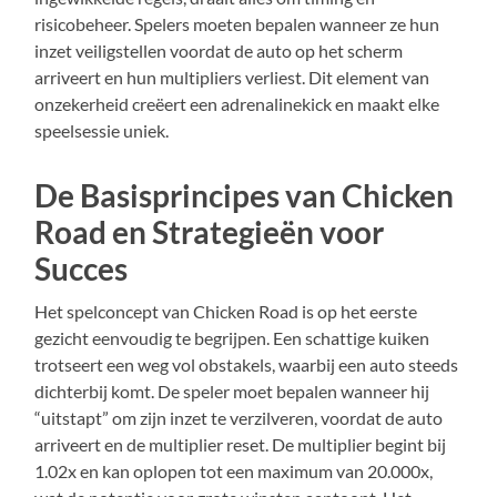
risicobeheer. Spelers moeten bepalen wanneer ze hun
inzet veiligstellen voordat de auto op het scherm
arriveert en hun multipliers verliest. Dit element van
onzekerheid creëert een adrenalinekick en maakt elke
speelsessie uniek.
De Basisprincipes van Chicken
Road en Strategieën voor
Succes
Het spelconcept van Chicken Road is op het eerste
gezicht eenvoudig te begrijpen. Een schattige kuiken
trotseert een weg vol obstakels, waarbij een auto steeds
dichterbij komt. De speler moet bepalen wanneer hij
“uitstapt” om zijn inzet te verzilveren, voordat de auto
arriveert en de multiplier reset. De multiplier begint bij
1.02x en kan oplopen tot een maximum van 20.000x,