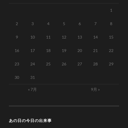
1
2
3
4
5
6
7
8
9
10
11
12
13
14
15
16
17
18
19
20
21
22
23
24
25
26
27
28
29
30
31
« 7月
9月 »
あの日の今日の出来事