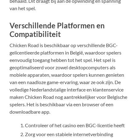
behaald. Dit draagt bij aan de opwinding en spanning
van het spel.
Verschillende Platformen en
Compatibiliteit
Chicken Road is beschikbaar op verschillende BGC-
gelicentieerde platformen in België, waardoor spelers
eenvoudig toegang hebben tot het spel. Het spel is
geoptimaliseerd voor zowel desktopcomputers als
mobiele apparaten, waardoor spelers kunnen genieten
van een naadloze game-ervaring, waar ze ook zijn. De
volledige Nederlandstalige interface en klantenservice
maken Chicken Road nog aantrekkelijker voor Belgische
spelers. Het is beschikbaar via een browser of een
downloadbare app.
Controleer of het casino een BGC-licentie heeft
Zorg voor een stabiele internetverbinding