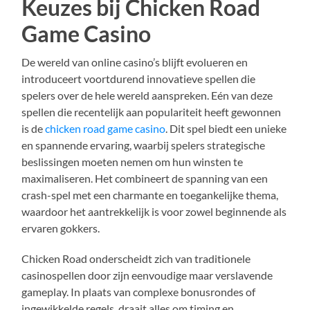
Keuzes bij Chicken Road
Game Casino
De wereld van online casino’s blijft evolueren en
introduceert voortdurend innovatieve spellen die
spelers over de hele wereld aanspreken. Eén van deze
spellen die recentelijk aan populariteit heeft gewonnen
is de
chicken road game casino
. Dit spel biedt een unieke
en spannende ervaring, waarbij spelers strategische
beslissingen moeten nemen om hun winsten te
maximaliseren. Het combineert de spanning van een
crash-spel met een charmante en toegankelijke thema,
waardoor het aantrekkelijk is voor zowel beginnende als
ervaren gokkers.
Chicken Road onderscheidt zich van traditionele
casinospellen door zijn eenvoudige maar verslavende
gameplay. In plaats van complexe bonusrondes of
ingewikkelde regels, draait alles om timing en