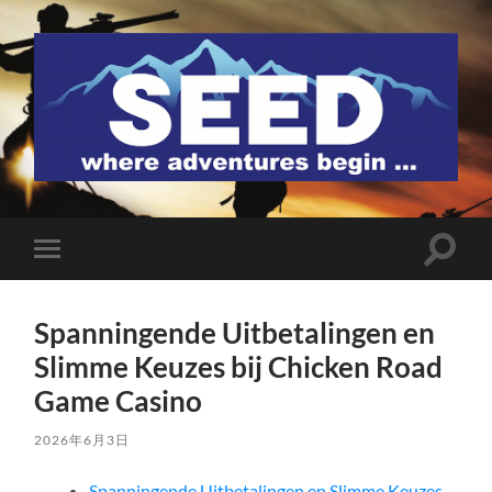
SEED
検
モ
索
バ
フ
イ
ィ
ル
ー
Spanningende Uitbetalingen en
メ
ル
ニ
Slimme Keuzes bij Chicken Road
ド
ュ
を
ー
Game Casino
切
を
り
切
替
り
2026年6月3日
え
替
る
え
Spanningende Uitbetalingen en Slimme Keuzes