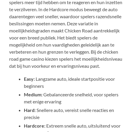
spelers meer tijd hebben om te reageren en hun inzetten
te verzilveren. In de Hardcore modus beweegt de auto
daarentegen veel sneller, waardoor spelers razendsnelle
beslissingen moeten nemen. Deze variatie in
moeilijkheidsgraden maakt Chicken Road aantrekkelijk
voor een breed publiek. Het biedt spelers de
mogelijkheid om hun vaardigheden geleidelijk aan te
verbeteren en hun grenzen te verleggen. Bij de chicken
road game casino kiezen spelers het moeilijkheidsniveau
dat bij hun voorkeur en ervaringsniveau past.
Easy:
Langzame auto, ideale startpositie voor
beginners
Medium:
Gebalanceerde snelheid, voor spelers
met enige ervaring
Hard:
Snellere auto, vereist snelle reacties en
precisie
Hardcore:
Extreem snelle auto, uitsluitend voor