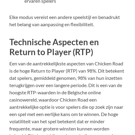
ervaren spelers
Elke modus vereist een andere speelstijl en benadrukt
het belang van aanpassing en flexibiliteit.
Technische Aspecten en
Return to Player (RTP)
Een van de aantrekkelijkste aspecten van Chicken Road
is de hoge Return to Player (RTP) van 98%. Dit betekent
dat spelers, gemiddeld genomen, 98% van hun inzetten
terugkrijgen over een langere periode. Dit is een van de
hoogste RTP-waarden in de Belgische online
casinowereld, waardoor Chicken Road een
aantrekkelijke optie is voor spelers die op zoek zijn naar
een spel met een eerlijke kans om te winnen. De hoge
volatiliteit van het spel betekent dat er minder
frequente, maar grotere winsten kunnen worden