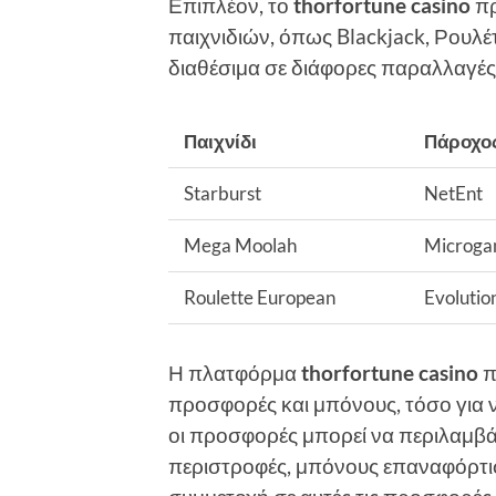
Επιπλέον, το
thorfortune casino
πρ
παιχνιδιών, όπως Blackjack, Ρουλέ
διαθέσιμα σε διάφορες παραλλαγές
Παιχνίδι
Πάροχο
Starburst
NetEnt
Mega Moolah
Microga
Roulette European
Evolutio
Η πλατφόρμα
thorfortune casino
π
προσφορές και μπόνους, τόσο για ν
οι προσφορές μπορεί να περιλαμ
περιστροφές, μπόνους επαναφόρτι