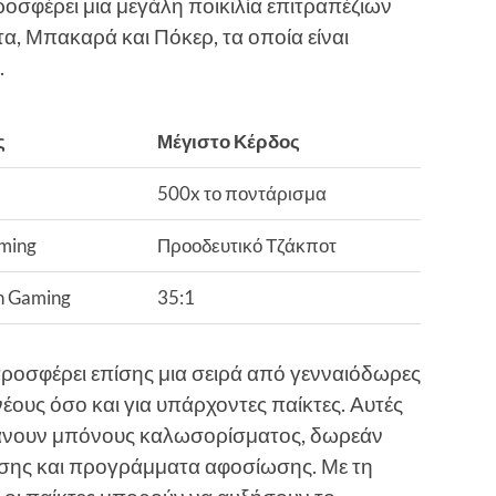
οσφέρει μια μεγάλη ποικιλία επιτραπέζιων
τα, Μπακαρά και Πόκερ, τα οποία είναι
.
ς
Μέγιστο Κέρδος
500x το ποντάρισμα
ming
Προοδευτικό Τζάκποτ
n Gaming
35:1
ροσφέρει επίσης μια σειρά από γενναιόδωρες
έους όσο και για υπάρχοντες παίκτες. Αυτές
βάνουν μπόνους καλωσορίσματος, δωρεάν
σης και προγράμματα αφοσίωσης. Με τη