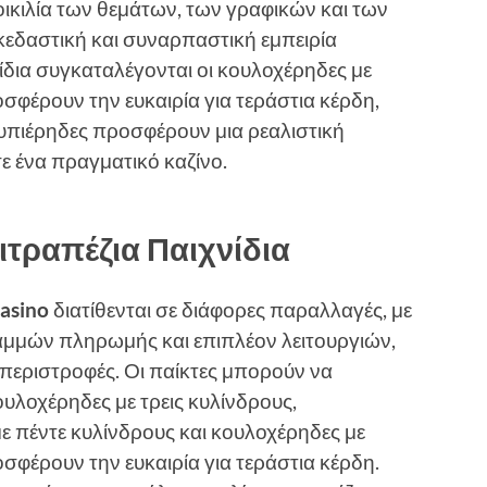
ικιλία των θεμάτων, των γραφικών και των
σκεδαστική και συναρπαστική εμπειρία
νίδια συγκαταλέγονται οι κουλοχέρηδες με
σφέρουν την ευκαιρία για τεράστια κέρδη,
ουπιέρηδες προσφέρουν μια ρεαλιστική
σε ένα πραγματικό καζίνο.
ιτραπέζια Παιχνίδια
casino
διατίθενται σε διάφορες παραλλαγές, με
αμμών πληρωμής και επιπλέον λειτουργιών,
περιστροφές. Οι παίκτες μπορούν να
υλοχέρηδες με τρεις κυλίνδρους,
ε πέντε κυλίνδρους και κουλοχέρηδες με
σφέρουν την ευκαιρία για τεράστια κέρδη.