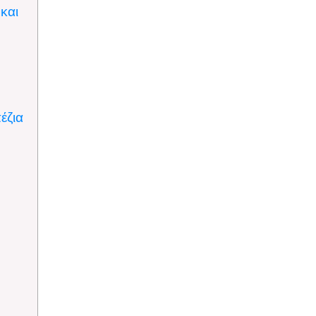
και
έζια