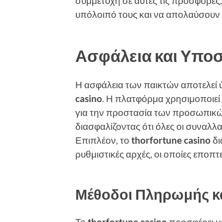
συμμετοχή σε αυτές τις προσφορές,
υπόλοιπό τους και να απολαύσουν π
Ασφάλεια και Υπο
Η ασφάλεια των παικτών αποτελεί 
casino
. Η πλατφόρμα χρησιμοποιε
για την προστασία των προσωπικώ
διασφαλίζοντας ότι όλες οι συναλλαγ
Επιπλέον, το
thorfortune casino
δι
ρυθμιστικές αρχές, οι οποίες εποπτ
Μέθοδοι Πληρωμής κ
Το
thorfortune casino
προσφέρει μι