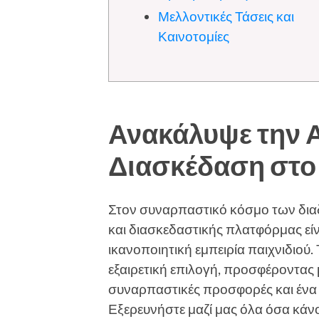
Μελλοντικές Τάσεις και
Καινοτομίες
Ανακάλυψε την Α
Διασκέδαση στο 
Στον συναρπαστικό κόσμο των διαδ
και διασκεδαστικής πλατφόρμας είν
ικανοποιητική εμπειρία παιχνιδιού.
εξαιρετική επιλογή, προσφέροντας 
συναρπαστικές προσφορές και ένα 
Εξερευνήστε μαζί μας όλα όσα κάν