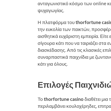
ανταγωνιστικό κόσμο των online κα
ψυχαγωγίας.
Η πλατφόρμα του
thorfortune casi
την ευκολία των παικτών, προσφέ
αισθητικά ευχάριστη εμπειρία. Είτε 
σίγουρα κάτι που να ταιριάζει στα
διασκέδασης. Από τις κλασικές επι
συναρπαστικά παιχνίδια με ζωνταν
κάτι για όλους.
Επιλογές Παιχνιδι
Το
thorfortune casino
διαθέτει μια
περιλαμβάνει κουλοχέρηδες, επιτρα