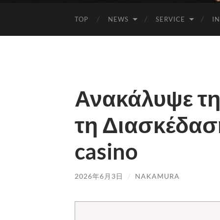
TOP
NEWS
SERVICE
I
Ανακάλυψε την
τη Διασκέδαση
casino
2026年6月3日
/
NAKAMURA