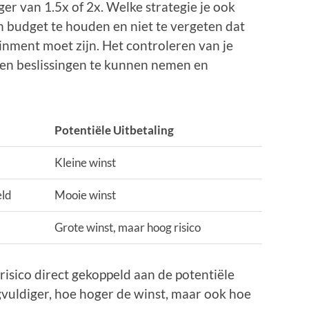
ger van 1.5x of 2x. Welke strategie je ook
een budget te houden en niet te vergeten dat
inment moet zijn. Het controleren van je
en beslissingen te kunnen nemen en
Potentiële Uitbetaling
Kleine winst
ld
Mooie winst
Grote winst, maar hoog risico
t risico direct gekoppeld aan de potentiële
vuldiger, hoe hoger de winst, maar ook hoe