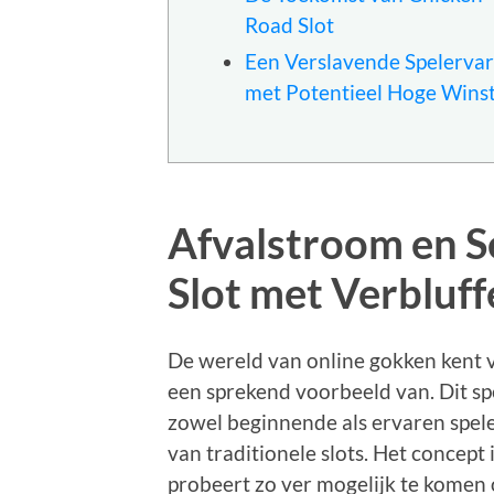
Road Slot
Een Verslavende Spelervar
met Potentieel Hoge Wins
Afvalstroom en S
Slot met Verbluf
De wereld van online gokken kent v
een sprekend voorbeeld van. Dit spe
zowel beginnende als ervaren speler
van traditionele slots. Het concept
probeert zo ver mogelijk te komen o