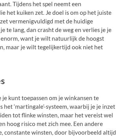
ant. Tijdens het spel neemt een
e het kuiken zet. Je doel is om op het juiste
inzet vermenigvuldigd met de huidige
 te lang, dan crasht de weg en verlies je je
s enorm, want je wilt natuurlijk de hoogst
 maar je wilt tegelijkertijd ook niet het
es
ie je kunt toepassen om je winkansen te
s het ‘martingale’-systeem, waarbij je je inzet
eiden tot flinke winsten, maar het vereist wel
een hoog risico met zich mee. Een andere
e, constante winsten, door bijvoorbeeld altijd