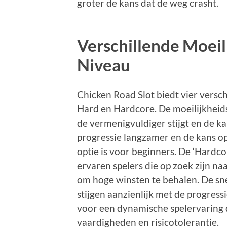
groter de kans dat de weg crasht.
Verschillende Moeil
Niveau
Chicken Road Slot biedt vier versc
Hard en Hardcore. De moeilijkheid
de vermenigvuldiger stijgt en de ka
progressie langzamer en de kans op
optie is voor beginners. De ‘Hardc
ervaren spelers die op zoek zijn na
om hoge winsten te behalen. De sne
stijgen aanzienlijk met de progress
voor een dynamische spelervaring 
vaardigheden en risicotolerantie.