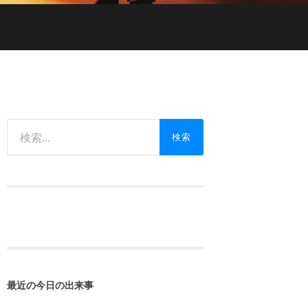
検
索:
最近の今日の出来事