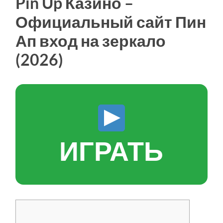
Pin Up Казино –
る
Официальный сайт Пин
Ап вход на зеркало
(2026)
ИГРАТЬ