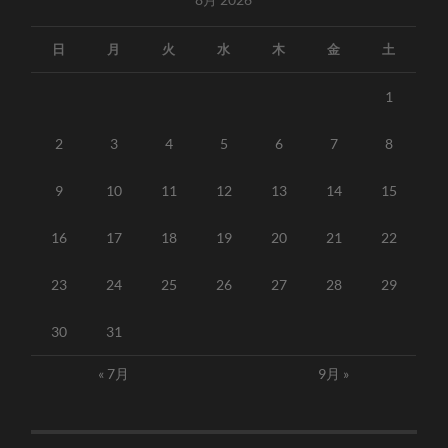
日
月
火
水
木
金
土
1
2
3
4
5
6
7
8
9
10
11
12
13
14
15
16
17
18
19
20
21
22
23
24
25
26
27
28
29
30
31
« 7月
9月 »