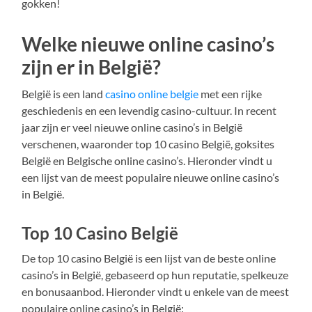
gokken!
Welke nieuwe online casino’s
zijn er in België?
België is een land
casino online belgie
met een rijke
geschiedenis en een levendig casino-cultuur. In recent
jaar zijn er veel nieuwe online casino’s in België
verschenen, waaronder top 10 casino België, goksites
België en Belgische online casino’s. Hieronder vindt u
een lijst van de meest populaire nieuwe online casino’s
in België.
Top 10 Casino België
De top 10 casino België is een lijst van de beste online
casino’s in België, gebaseerd op hun reputatie, spelkeuze
en bonusaanbod. Hieronder vindt u enkele van de meest
populaire online casino’s in België: