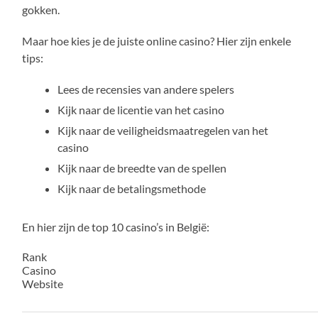
gokken.
Maar hoe kies je de juiste online casino? Hier zijn enkele
tips:
Lees de recensies van andere spelers
Kijk naar de licentie van het casino
Kijk naar de veiligheidsmaatregelen van het
casino
Kijk naar de breedte van de spellen
Kijk naar de betalingsmethode
En hier zijn de top 10 casino’s in België:
Rank
Casino
Website