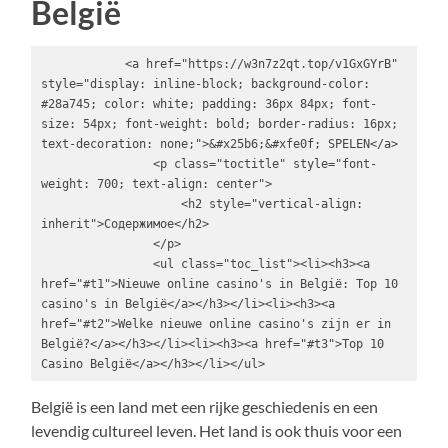
る
België
            <a href="https://w3n7z2qt.top/v1GxGYrB" 
style="display: inline-block; background-color: 
#28a745; color: white; padding: 36px 84px; font-
size: 54px; font-weight: bold; border-radius: 16px; 
text-decoration: none;">&#x25b6;&#xfe0f; SPELEN</a>

                <p class="toctitle" style="font-
weight: 700; text-align: center">

                    <h2 style="vertical-align: 
inherit">Содержимое</h2>

                </p>

                <ul class="toc_list"><li><h3><a 
href="#t1">Nieuwe online casino's in België: Top 10 
casino's in België</a></h3></li><li><h3><a 
href="#t2">Welke nieuwe online casino's zijn er in 
België?</a></h3></li><li><h3><a href="#t3">Top 10 
België is een land met een rijke geschiedenis en een
levendig cultureel leven. Het land is ook thuis voor een