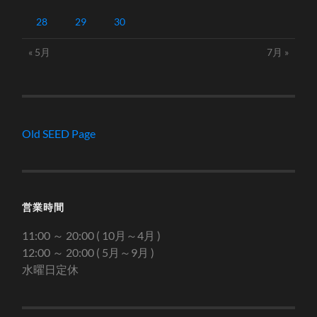
28
29
30
« 5月
7月 »
Old SEED Page
営業時間
11:00 ～ 20:00 ( 10月～4月 )
12:00 ～ 20:00 ( 5月～9月 )
水曜日定休