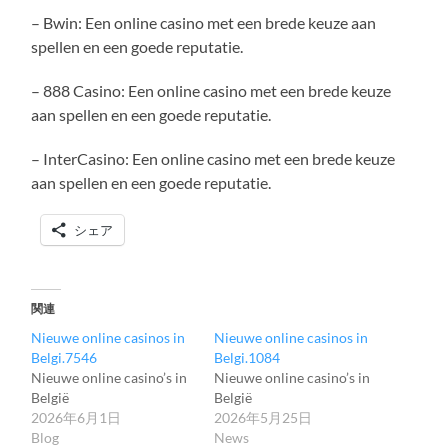
– Bwin: Een online casino met een brede keuze aan
spellen en een goede reputatie.
– 888 Casino: Een online casino met een brede keuze
aan spellen en een goede reputatie.
– InterCasino: Een online casino met een brede keuze
aan spellen en een goede reputatie.
シェア
関連
Nieuwe online casinos in
Nieuwe online casinos in
Belgi.7546
Belgi.1084
Nieuwe online casino’s in
Nieuwe online casino’s in
België
België
2026年6月1日
2026年5月25日
Blog
News