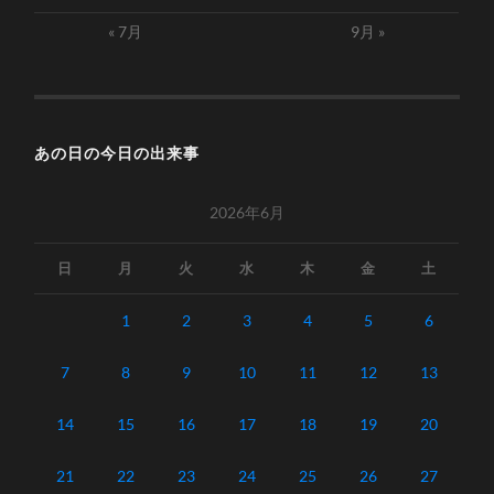
« 7月
9月 »
あの日の今日の出来事
2026年6月
日
月
火
水
木
金
土
1
2
3
4
5
6
7
8
9
10
11
12
13
14
15
16
17
18
19
20
21
22
23
24
25
26
27