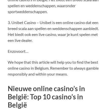
spellen en weddenschappen, waaronder
sportweddenschappen.
3. Unibet Casino – Unibet is een online casino dat een
breed scala aan spellen en weddenschappen aanbiedt.
Het biedt ook een live casino, waar je kunt spelen met
een live dealer.
Enzovoort…
We hope that this article will help you to find the best
online casino in Belgium. Remember to always gamble
responsibly and within your means.
Nieuwe online casino’s in
België: Top 10 casino’s in
België