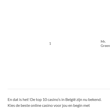
Mr.
1
Green
En dat is het! De top 10 casino’s in België zijn nu bekend.
Kies de beste online casino voor jou en begin met