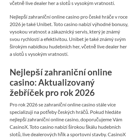
včetně live dealer her a slotů s vysokým vratností.
Nejlepší zahraniční online casino pro české hráče v roce
2026 je také Unibet. Toto casino nabízí výhodné bonusy,
vysokou vratnost a zákaznický servis, který je známý
svou rychlostí a efektivitou. Unibet je také známý svým
širokým nabídkou hudebních her, včetně live dealer her
a slotů s vysokým vratností.
Nejlepší zahraniční online
casino: Aktualizovaný
žebříček pro rok 2026
Pro rok 2026 se zahraniční online casino stále více
specializují na potřeby českých hráčů. Pokud hledáte
nejlepší zahraniční online casino, doporučujeme Vám
CasinoX. Toto casino nabízí širokou škálu hudebních
slotů, live dealerových hřík a sportovní stavby. CasinoX