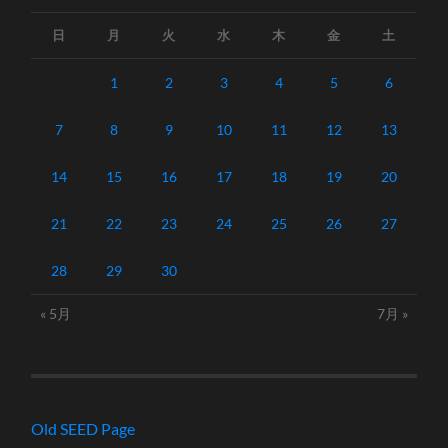
日
月
火
水
木
金
土
1
2
3
4
5
6
7
8
9
10
11
12
13
14
15
16
17
18
19
20
21
22
23
24
25
26
27
28
29
30
« 5月
7月 »
Old SEED Page