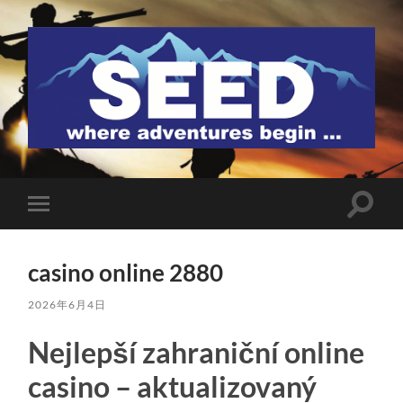
SEED
検
モ
索
バ
フ
イ
ィ
ル
ー
casino online 2880
メ
ル
ニ
ド
ュ
2026年6月4日
を
ー
切
を
り
Nejlepší zahraniční online
切
替
り
え
替
casino – aktualizovaný
る
え