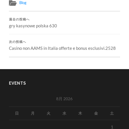
Blog
過去の投稿へ
gry kasynowe polska 630
次の投稿へ
Casino non AAMS in Italia offerte e bonus esclusivi.2528
EVENTS
8月 2026
日
月
火
水
木
金
土
1