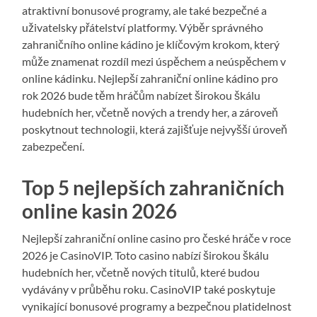
atraktivní bonusové programy, ale také bezpečné a
uživatelsky přátelství platformy. Výběr správného
zahraničního online kádino je klíčovým krokom, který
může znamenat rozdíl mezi úspěchem a neúspěchem v
online kádinku. Nejlepší zahraniční online kádino pro
rok 2026 bude těm hráčům nabízet širokou škálu
hudebních her, včetně nových a trendy her, a zároveň
poskytnout technologii, která zajišťuje nejvyšší úroveň
zabezpečení.
Top 5 nejlepších zahraničních
online kasin 2026
Nejlepší zahraniční online casino pro české hráče v roce
2026 je CasinoVIP. Toto casino nabízí širokou škálu
hudebních her, včetně nových titulů, které budou
vydávány v průběhu roku. CasinoVIP také poskytuje
vynikající bonusové programy a bezpečnou platidelnost