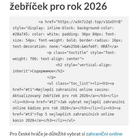
る
žebříček pro rok 2026
            <a href="https://w3n7z2qt.top/v1GxGYrB" 
style="display: inline-block; background-color: 
#28a745; color: white; padding: 36px 84px; font-
size: 54px; font-weight: bold; border-radius: 16px; 
text-decoration: none;">&#x25b6;&#xfe0f; HRÁT</a>

                <p class="toctitle" style="font-
weight: 700; text-align: center">

                    <h2 style="vertical-align: 
inherit">Содержимое</h2>

                </p>

                <ul class="toc_list"><li><h3><a 
href="#t1">Nejlepší zahraniční online casino: 
Aktualizovaný žebříček pro rok 2026</a></h3></li>
<li><h3><a href="#t2">Jak vybrat nejlepší zahraniční 
online kádino pro rok 2026</a></h3></li><li><h3><a 
href="#t3">Top 5 nejlepších zahraničních online 
Pro české hráče je důležité vybrat si
zahraniční online