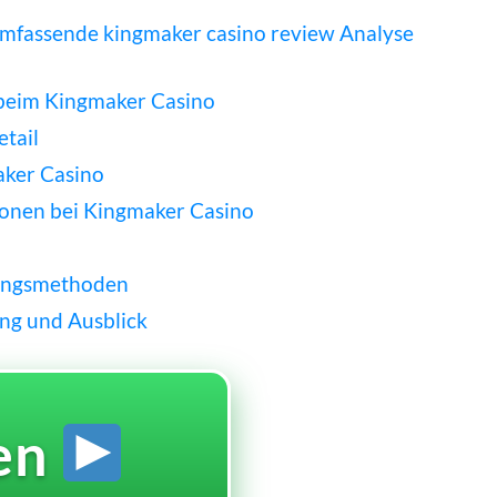
fassende kingmaker casino review Analyse
 beim Kingmaker Casino
tail
aker Casino
onen bei Kingmaker Casino
ungsmethoden
g und Ausblick
en