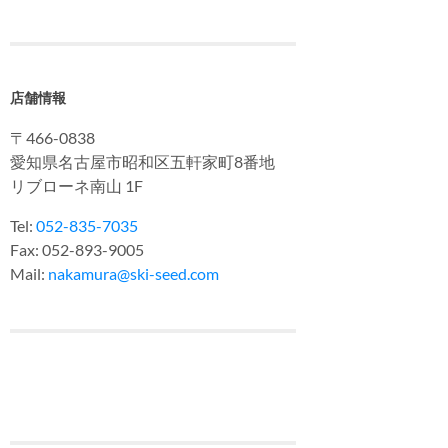
店舗情報
〒466-0838
愛知県名古屋市昭和区五軒家町8番地
リブローネ南山 1F
Tel:
052-835-7035
Fax: 052-893-9005
Mail:
nakamura@ski-seed.com