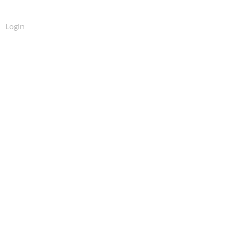
Login