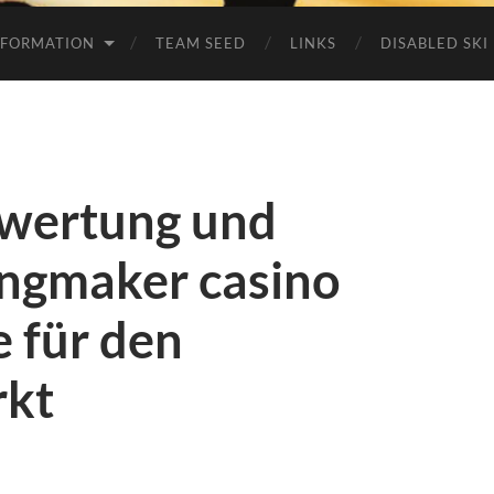
NFORMATION
TEAM SEED
LINKS
DISABLED SKI
wertung und
ngmaker casino
 für den
rkt