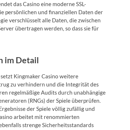
endet das Casino eine moderne SSL-
e persönlichen und finanziellen Daten der
gie verschlüsselt alle Daten, die zwischen
rver übertragen werden, so dass sie für
 im Detail
g setzt Kingmaker Casino weitere
ug zu verhindern und die Integrität des
ören regelmäßige Audits durch unabhängige
sgeneratoren (RNGs) der Spiele überprüfen.
Ergebnisse der Spiele völlig zufällig und
asino arbeitet mit renommierten
benfalls strenge Sicherheitsstandards