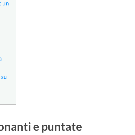
: un
a
 su
nanti e puntate