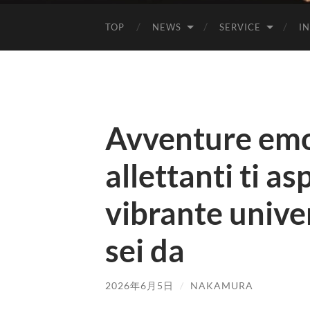
TOP
NEWS
SERVICE
I
Avventure emo
allettanti ti a
vibrante univer
sei da
2026年6月5日
/
NAKAMURA