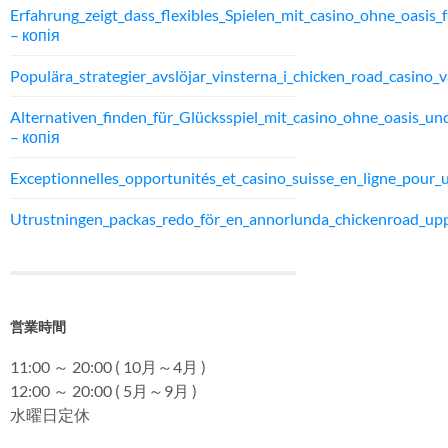
Erfahrung_zeigt_dass_flexibles_Spielen_mit_casino_ohne_oasis
– копія
Populära_strategier_avslöjar_vinsterna_i_chicken_road_casino_
Alternativen_finden_für_Glücksspiel_mit_casino_ohne_oasis_u
– копія
Exceptionnelles_opportunités_et_casino_suisse_en_ligne_pour_
Utrustningen_packas_redo_för_en_annorlunda_chickenroad_upp
営業時間
11:00 ～ 20:00 ( 10月～4月 )
12:00 ～ 20:00 ( 5月～9月 )
水曜日定休