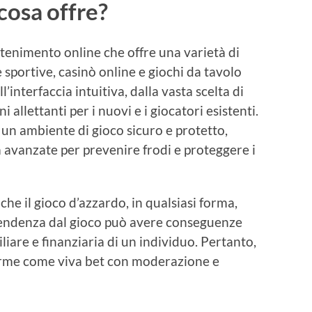
cosa offre?
ttenimento online che offre una varietà di
 sportive, casinò online e giochi da tavolo
l’interfaccia intuitiva, dalla vasta scelta di
 allettanti per i nuovi e i giocatori esistenti.
 un ambiente di gioco sicuro e protetto,
avanzate per prevenire frodi e proteggere i
che il gioco d’azzardo, in qualsiasi forma,
dipendenza dal gioco può avere conseguenze
liare e finanziaria di un individuo. Pertanto,
forme come viva bet con moderazione e