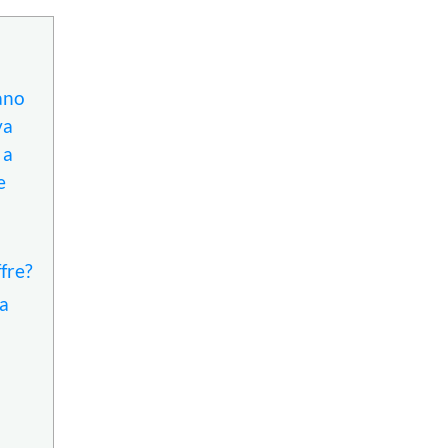
tano
va
 a
e
ffre?
a