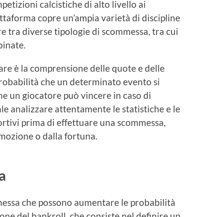
etizioni calcistiche di alto livello ai
attaforma copre un’ampia varietà di discipline
re tra diverse tipologie di scommessa, tra cui
binate.
re è la comprensione delle quote e delle
 probabilità che un determinato evento si
he un giocatore può vincere in caso di
 analizzare attentamente le statistiche e le
portivi prima di effettuare una scommessa,
emozione o dalla fortuna.
a
messa che possono aumentare le probabilità
ione del bankroll, che consiste nel definire un