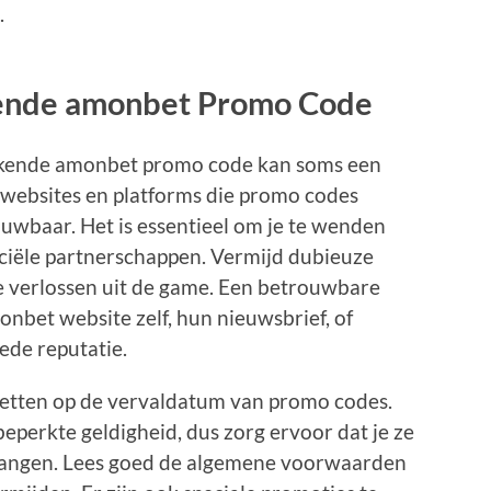
.
ende amonbet Promo Code
rkende amonbet promo code kan soms een
de websites en platforms die promo codes
ouwbaar. Het is essentieel om je te wenden
iciële partnerschappen. Vermijd dubieuze
te verlossen uit de game. Een betrouwbare
monbet website zelf, hun nieuwsbrief, of
ede reputatie.
 letten op de vervaldatum van promo codes.
eperkte geldigheid, dus zorg ervoor dat je ze
ntvangen. Lees goed de algemene voorwaarden