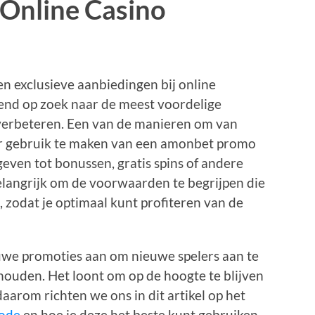
Online Casino
en exclusieve aanbiedingen bij online
urend op zoek naar de meest voordelige
verbeteren. Een van de manieren om van
oor gebruik te maken van een amonbet promo
ven tot bonussen, gratis spins of andere
belangrijk om de voorwaarden te begrijpen die
 zodat je optimaal kunt profiteren van de
euwe promoties aan om nieuwe spelers aan te
houden. Het loont om op de hoogte te blijven
aarom richten we ons in dit artikel op het
ode
en hoe je deze het beste kunt gebruiken