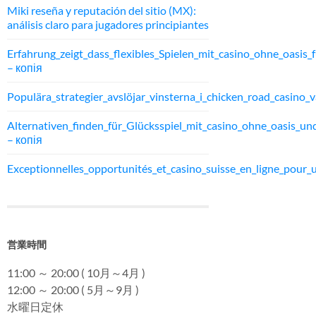
Miki reseña y reputación del sitio (MX):
análisis claro para jugadores principiantes
Erfahrung_zeigt_dass_flexibles_Spielen_mit_casino_ohne_oasis
– копія
Populära_strategier_avslöjar_vinsterna_i_chicken_road_casino_
Alternativen_finden_für_Glücksspiel_mit_casino_ohne_oasis_u
– копія
Exceptionnelles_opportunités_et_casino_suisse_en_ligne_pour_
営業時間
11:00 ～ 20:00 ( 10月～4月 )
12:00 ～ 20:00 ( 5月～9月 )
水曜日定休