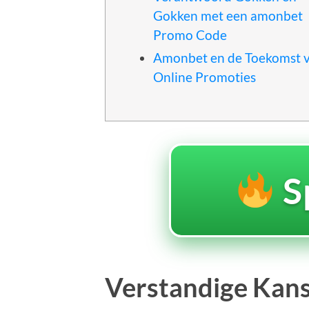
Gokken met een amonbet
Promo Code
Amonbet en de Toekomst 
Online Promoties
S
Verstandige Kan