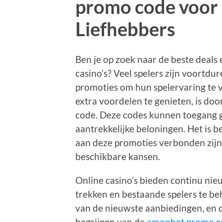
promo code voor 
Liefhebbers
Ben je op zoek naar de beste deals 
casino’s? Veel spelers zijn voortd
promoties om hun spelervaring te 
extra voordelen te genieten, is d
code. Deze codes kunnen toegang ge
aantrekkelijke beloningen. Het is 
aan deze promoties verbonden zijn,
beschikbare kansen.
Online casino’s bieden continu ni
trekken en bestaande spelers te be
van de nieuwste aanbiedingen, en d
begrijpen van de
amonbet promo c