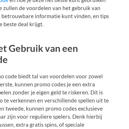
e zullen de voordelen van het gebruik van
 betrouwbare informatie kunt vinden, en tips
 beste deal krijgt.
et Gebruik van een
de
 code biedt tal van voordelen voor zowel
eerste, kunnen promo codes je een extra
elen zonder je eigen geld te riskeren. Dit is
 te verkennen en verschillende spellen uit te
Ten tweede, kunnen promo codes exclusieve
r zijn voor reguliere spelers. Denk hierbij
en, extra gratis spins, of speciale