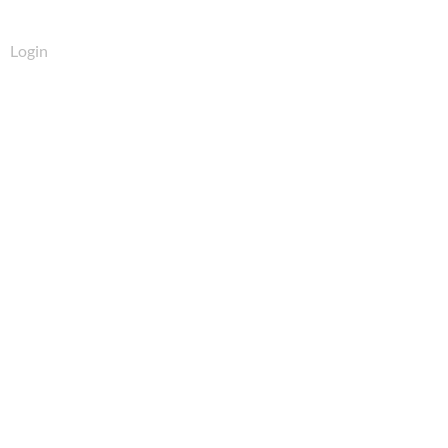
Login