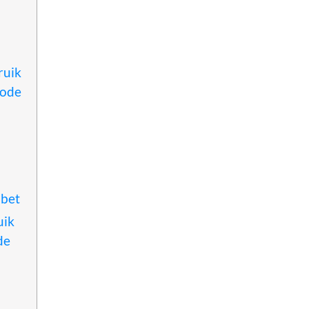
ruik
Code
nbet
uik
de