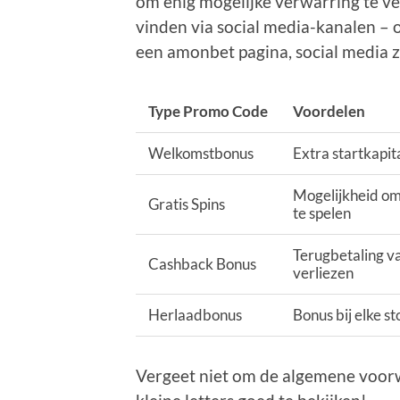
om enig mogelijke verwarring te ver
vinden via social media-kanalen – o
een amonbet pagina, social media z
Type Promo Code
Voordelen
Welkomstbonus
Extra startkapit
Mogelijkheid om
Gratis Spins
te spelen
Terugbetaling v
Cashback Bonus
verliezen
Herlaadbonus
Bonus bij elke st
Vergeet niet om de algemene voorw