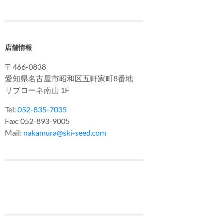
店舗情報
〒466-0838
愛知県名古屋市昭和区五軒家町8番地
リブローネ南山 1F
Tel:
052-835-7035
Fax: 052-893-9005
Mail:
nakamura@ski-seed.com