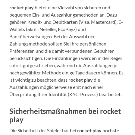
rocket play
bietet eine Vielzahl von sicheren und
bequemen Ein- und Auszahlungsmethoden an. Dazu
gehören Kredit- und Debitkarten (Visa, Mastercard), E-
Wallets (Skrill, Neteller, EcoPayz) und
Banküberweisungen. Bei der Auswahl der
Zahlungsmethode sollten Sie Ihre persönlichen
Präferenzen und die damit verbundenen Gebühren
berücksichtigen. Die Einzahlungen werden in der Regel
sofort gutgeschrieben, während die Auszahlungen je
nach gewählter Methode einige Tage dauern können. Es
ist wichtig zu beachten, dass
rocket play
die
Auszahlungen möglicherweise erst nach einer
Überprüfung Ihrer Identität (KYC-Prozess) bearbeitet.
Sicherheitsmaßnahmen bei rocket
play
Die Sicherheit der Spieler hat bei
rocket play
höchste