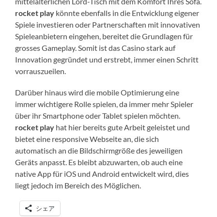
mittelalterlichen Lord-Tisch mit dem Komfort Ihres Sofa.
rocket play
könnte ebenfalls in die Entwicklung eigener
Spiele investieren oder Partnerschaften mit innovativen
Spieleanbietern eingehen, bereitet die Grundlagen für
grosses Gameplay. Somit ist das Casino stark auf
Innovation gegründet und erstrebt, immer einen Schritt
vorrauszueilen.
Darüber hinaus wird die mobile Optimierung eine
immer wichtigere Rolle spielen, da immer mehr Spieler
über ihr Smartphone oder Tablet spielen möchten.
rocket play
hat hier bereits gute Arbeit geleistet und
bietet eine responsive Webseite an, die sich
automatisch an die Bildschirmgröße des jeweiligen
Geräts anpasst. Es bleibt abzuwarten, ob auch eine
native App für iOS und Android entwickelt wird, dies
liegt jedoch im Bereich des Möglichen.
シェア