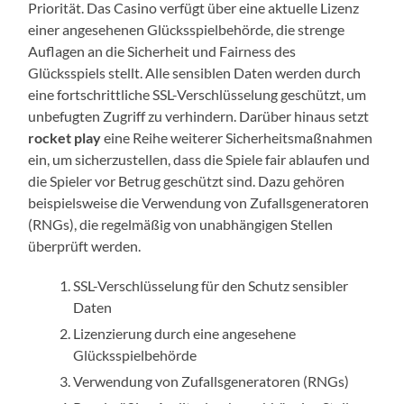
Priorität. Das Casino verfügt über eine aktuelle Lizenz
einer angesehenen Glücksspielbehörde, die strenge
Auflagen an die Sicherheit und Fairness des
Glücksspiels stellt. Alle sensiblen Daten werden durch
eine fortschrittliche SSL-Verschlüsselung geschützt, um
unbefugten Zugriff zu verhindern. Darüber hinaus setzt
rocket play
eine Reihe weiterer Sicherheitsmaßnahmen
ein, um sicherzustellen, dass die Spiele fair ablaufen und
die Spieler vor Betrug geschützt sind. Dazu gehören
beispielsweise die Verwendung von Zufallsgeneratoren
(RNGs), die regelmäßig von unabhängigen Stellen
überprüft werden.
SSL-Verschlüsselung für den Schutz sensibler
Daten
Lizenzierung durch eine angesehene
Glücksspielbehörde
Verwendung von Zufallsgeneratoren (RNGs)