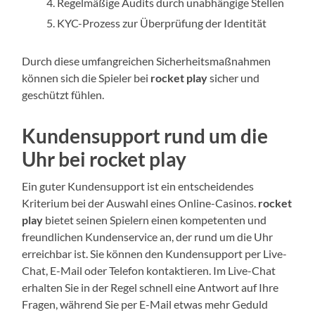
Regelmäßige Audits durch unabhängige Stellen
KYC-Prozess zur Überprüfung der Identität
Durch diese umfangreichen Sicherheitsmaßnahmen
können sich die Spieler bei
rocket play
sicher und
geschützt fühlen.
Kundensupport rund um die
Uhr bei rocket play
Ein guter Kundensupport ist ein entscheidendes
Kriterium bei der Auswahl eines Online-Casinos.
rocket
play
bietet seinen Spielern einen kompetenten und
freundlichen Kundenservice an, der rund um die Uhr
erreichbar ist. Sie können den Kundensupport per Live-
Chat, E-Mail oder Telefon kontaktieren. Im Live-Chat
erhalten Sie in der Regel schnell eine Antwort auf Ihre
Fragen, während Sie per E-Mail etwas mehr Geduld