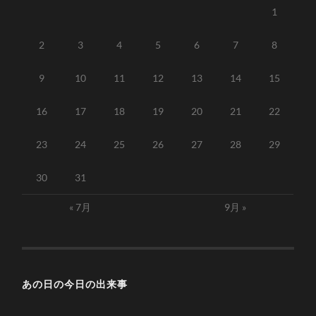
1
2
3
4
5
6
7
8
9
10
11
12
13
14
15
16
17
18
19
20
21
22
23
24
25
26
27
28
29
30
31
« 7月
9月 »
あの日の今日の出来事