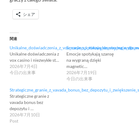
シェア
関連
Unikalne_doświadczenia_z_vox_casino_i_niezwykłe_strategie_dla
Emocje_spotykają_szansę_na_wygraną_
Unikalne doświadczenia z
Emocje spotykają szansę
vox casino i niezwykłe st…
na wygraną dzięki
2026年7月4日
magnetic…
今日の出来事
2026年7月19日
今日の出来事
Strategiczne_granie_z_vavada_bonus_bez_depozytu_i_zwiększenie
Strategiczne granie z
vavada bonus bez
depozytu i …
2026年7月10日
Post