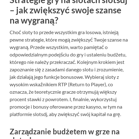
– jak zwiększyć swoje szanse
na wygraną?
Choć sloty to przede wszystkim gra losowa, istnieją
pewne strategie, które mogą zwiększyć Twoje szanse na
wygraną. Przede wszystkim, warto pamiętać o
odpowiedzialnym podejściu do gry i ustaleniu budżetu,
którego nie należy przekraczać. Kolejnym krokiem jest
zapoznanie się z zasadami danego slotu i zrozumienie,
jak działają jego funkcje bonusowe. Wybieraj sloty z
wysokim wskaźnikiem RTP (Return to Player), co
oznacza, że teoretycznie gracze otrzymują większy
procent stawki z powrotem. I, finalnie, wykorzystuj
promocje i bonusy oferowane przez kasyno, w tym na
platformie slotsdj, aby zwiększyć swój kapitał na grę.
Zarządzanie budżetem w grze na