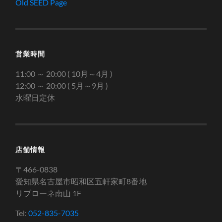
Old SEED Page
営業時間
11:00 ～ 20:00 ( 10月～4月 )
12:00 ～ 20:00 ( 5月～9月 )
水曜日定休
店舗情報
〒466-0838
愛知県名古屋市昭和区五軒家町8番地
リブローネ南山 1F
Tel:
052-835-7035