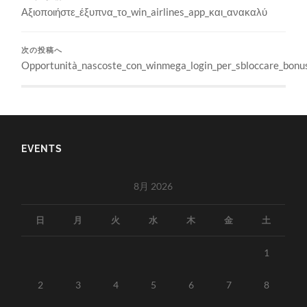
Αξιοποιήστε_έξυπνα_το_win_airlines_app_και_ανακαλύ
次の投稿へ
Opportunità_nascoste_con_winmega_login_per_sbloccare_bonus
EVENTS
8月 2026
日
月
火
水
木
金
土
1
2
3
4
5
6
7
8