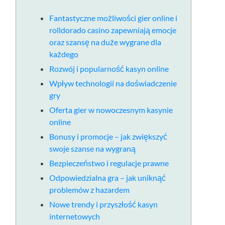
る
Fantastyczne możliwości gier online i
rolldorado casino zapewniają emocje
oraz szansę na duże wygrane dla
każdego
Rozwój i popularność kasyn online
Wpływ technologii na doświadczenie
gry
Oferta gier w nowoczesnym kasynie
online
Bonusy i promocje – jak zwiększyć
swoje szanse na wygraną
Bezpieczeństwo i regulacje prawne
Odpowiedzialna gra – jak uniknąć
problemów z hazardem
Nowe trendy i przyszłość kasyn
internetowych