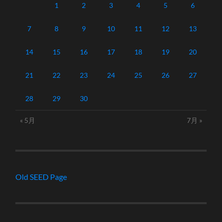
1
2
3
4
5
6
7
8
9
10
11
12
13
14
15
16
17
18
19
20
21
22
23
24
25
26
27
28
29
30
« 5月
7月 »
Old SEED Page