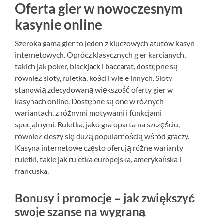
Oferta gier w nowoczesnym
kasynie online
Szeroka gama gier to jeden z kluczowych atutów kasyn
internetowych. Oprócz klasycznych gier karcianych,
takich jak poker, blackjack i baccarat, dostępne są
również sloty, ruletka, kości i wiele innych. Sloty
stanowią zdecydowaną większość oferty gier w
kasynach online. Dostępne są one w różnych
wariantach, z różnymi motywami i funkcjami
specjalnymi. Ruletka, jako gra oparta na szczęściu,
również cieszy się dużą popularnością wśród graczy.
Kasyna internetowe często oferują różne warianty
ruletki, takie jak ruletka europejska, amerykańska i
francuska.
Bonusy i promocje – jak zwiększyć
swoje szanse na wygraną