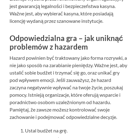
jest gwarancją legalności i bezpieczeństwa kasyna.
Ważne jest, aby wybierać kasyna, które posiadają
licencję wydaną przez szanowane instytucje.
Odpowiedzialna gra – jak uniknąć
problemów z hazardem
Hazard powinien być traktowany jako forma rozrywki, a
nie jako sposób na zarabianie pieniędzy. Ważne jest, aby
ustalić sobie budżet i trzymać się go, oraz unikać gry
pod wpływem emocji. Jeśli zauważysz, że hazard
zaczyna negatywnie wpływać na twoje życie, poszukaj
pomocy. Istnieją organizacje, które oferują wsparcie i
poradnictwo osobom uzależnionym od hazardu.
Pamiętaj, że zawsze możesz kontrolować swoje
zachowanie i podejmować odpowiedzialne decyzje.
Ustal budżet na grę.