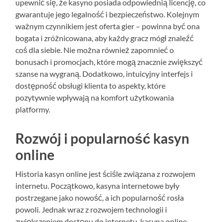
upewnić się, że kasyno posiada odpowiednią licencję, co
gwarantuje jego legalność i bezpieczeństwo. Kolejnym
ważnym czynnikiem jest oferta gier – powinna być ona
bogata i zróżnicowana, aby każdy gracz mógł znaleźć
coś dla siebie. Nie można również zapomnieć o
bonusach i promocjach, które mogą znacznie zwiększyć
szanse na wygraną. Dodatkowo, intuicyjny interfejs i
dostępność obsługi klienta to aspekty, które
pozytywnie wpływają na komfort użytkowania
platformy.
Rozwój i popularność kasyn
online
Historia kasyn online jest ściśle związana z rozwojem
internetu. Początkowo, kasyna internetowe były
postrzegane jako nowość, a ich popularność rosła
powoli. Jednak wraz z rozwojem technologii i
zwiększeniem dostępu do internetu, kasyna online