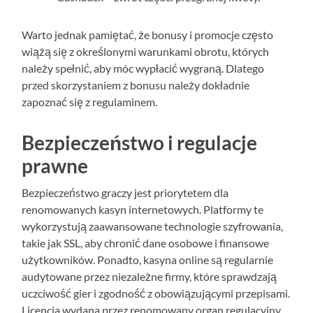
Warto jednak pamiętać, że bonusy i promocje często
wiążą się z określonymi warunkami obrotu, których
należy spełnić, aby móc wypłacić wygraną. Dlatego
przed skorzystaniem z bonusu należy dokładnie
zapoznać się z regulaminem.
Bezpieczeństwo i regulacje
prawne
Bezpieczeństwo graczy jest priorytetem dla
renomowanych kasyn internetowych. Platformy te
wykorzystują zaawansowane technologie szyfrowania,
takie jak SSL, aby chronić dane osobowe i finansowe
użytkowników. Ponadto, kasyna online są regularnie
audytowane przez niezależne firmy, które sprawdzają
uczciwość gier i zgodność z obowiązującymi przepisami.
Licencja wydana przez renomowany organ regulacyjny