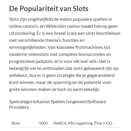
De Populariteit van Slots
Slots zijn ongetwijfeld de meest populaire spellen in
online casino’s, en Wildrobin casino maakt hierop geen
uitzondering. Er is een breed scala aan slots beschikbaar,
met verschillende thema’s, functies en
winmogelijkheden. Van klassieke fruitmachines tot
moderne videoslots met complexe bonusrondes en
progressieve jackpots, er is voor elk wat wils. Het is
belangrijk om te onthouden dat slots gebaseerd zijn op
willekeur, dus er is geen strategie die je gegarandeerd
kunt winnen, maar de spanning en de potentie voor
grote winsten maken ze toch zo aantrekkelijk.
SpelcategorieAantal Spellen (ongeveer)Software
Providers
Slots
500+
NetEnt, Microgaming, Play’n GO