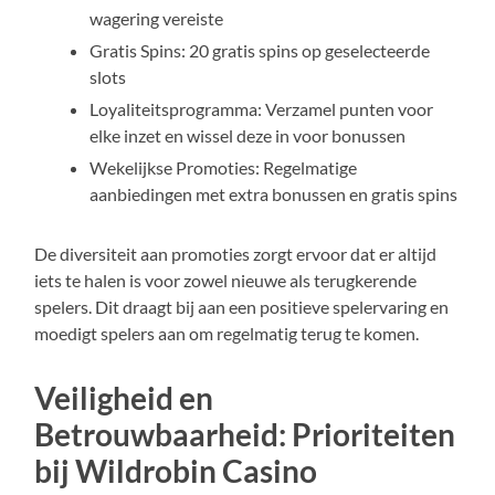
wagering vereiste
Gratis Spins: 20 gratis spins op geselecteerde
slots
Loyaliteitsprogramma: Verzamel punten voor
elke inzet en wissel deze in voor bonussen
Wekelijkse Promoties: Regelmatige
aanbiedingen met extra bonussen en gratis spins
De diversiteit aan promoties zorgt ervoor dat er altijd
iets te halen is voor zowel nieuwe als terugkerende
spelers. Dit draagt bij aan een positieve spelervaring en
moedigt spelers aan om regelmatig terug te komen.
Veiligheid en
Betrouwbaarheid: Prioriteiten
bij Wildrobin Casino