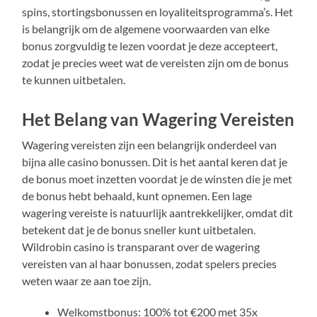
spins, stortingsbonussen en loyaliteitsprogramma’s. Het
is belangrijk om de algemene voorwaarden van elke
bonus zorgvuldig te lezen voordat je deze accepteert,
zodat je precies weet wat de vereisten zijn om de bonus
te kunnen uitbetalen.
Het Belang van Wagering Vereisten
Wagering vereisten zijn een belangrijk onderdeel van
bijna alle casino bonussen. Dit is het aantal keren dat je
de bonus moet inzetten voordat je de winsten die je met
de bonus hebt behaald, kunt opnemen. Een lage
wagering vereiste is natuurlijk aantrekkelijker, omdat dit
betekent dat je de bonus sneller kunt uitbetalen.
Wildrobin casino is transparant over de wagering
vereisten van al haar bonussen, zodat spelers precies
weten waar ze aan toe zijn.
Welkomstbonus: 100% tot €200 met 35x