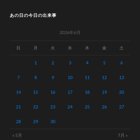
あの日の今日の出来事
2026年6月
日
月
火
水
木
金
土
1
2
3
4
5
6
7
8
9
10
11
12
13
14
15
16
17
18
19
20
21
22
23
24
25
26
27
28
29
30
« 5月
7月 »