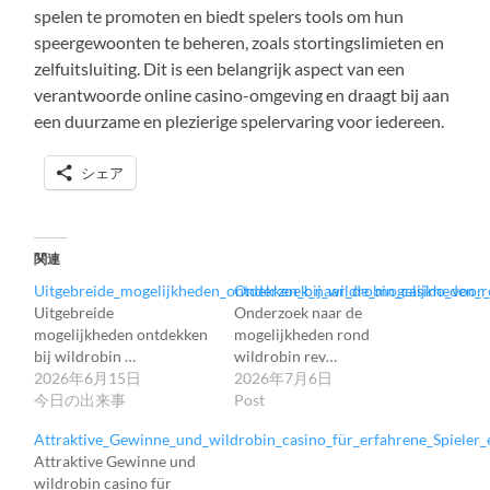
spelen te promoten en biedt spelers tools om hun
speergewoonten te beheren, zoals stortingslimieten en
zelfuitsluiting. Dit is een belangrijk aspect van een
verantwoorde online casino-omgeving en draagt bij aan
een duurzame en plezierige spelervaring voor iedereen.
シェア
関連
Uitgebreide_mogelijkheden_ontdekken_bij_wildrobin_casino_voor_
Onderzoek_naar_de_mogelijkheden_ro
Uitgebreide
Onderzoek naar de
mogelijkheden ontdekken
mogelijkheden rond
bij wildrobin …
wildrobin rev…
2026年6月15日
2026年7月6日
今日の出来事
Post
Attraktive_Gewinne_und_wildrobin_casino_für_erfahrene_Spieler_
Attraktive Gewinne und
wildrobin casino für