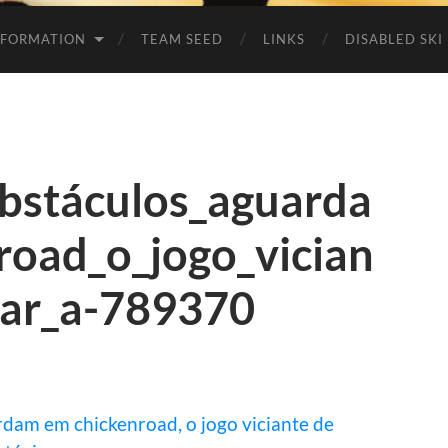
NFORMATION
TEAM SEED
LINKS
DISABLED SKI
bstáculos_aguarda
oad_o_jogo_vician
sar_a-789370
rdam em chickenroad, o jogo viciante de