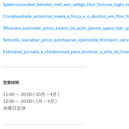
Spelersvoordeel_behalen_met_een_veilige_thor_fortune_login_
Complexidade_ancestral_revela_a_força_e_o_destino_em_thor_f
Əfsanəvi_xəzinələr_pinco_kazino_ilə_açılır_şansın_qapısı_hər_sp
Simvolik_skarablar_pinco_azerbaycan_içərisində_fironların_sərvə
Estimável_jornada_e_chickenroad_para_dominar_a_arte_da_trav
営業時間
11:00 ～ 20:00 ( 10月～4月 )
12:00 ～ 20:00 ( 5月～9月 )
水曜日定休