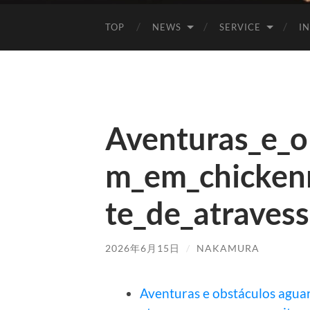
TOP
NEWS
SERVICE
I
Aventuras_e_o
m_em_chickenr
te_de_atraves
2026年6月15日
/
NAKAMURA
Aventuras e obstáculos agua