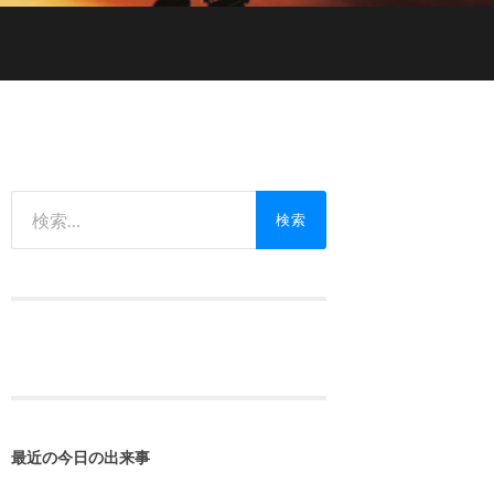
検
索:
最近の今日の出来事