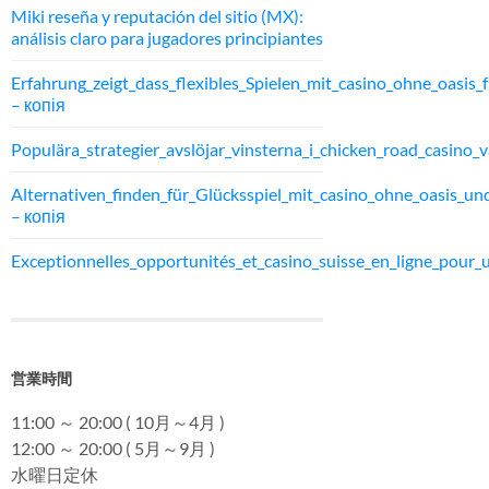
Miki reseña y reputación del sitio (MX):
análisis claro para jugadores principiantes
Erfahrung_zeigt_dass_flexibles_Spielen_mit_casino_ohne_oasis
– копія
Populära_strategier_avslöjar_vinsterna_i_chicken_road_casino_
Alternativen_finden_für_Glücksspiel_mit_casino_ohne_oasis_u
– копія
Exceptionnelles_opportunités_et_casino_suisse_en_ligne_pour_
営業時間
11:00 ～ 20:00 ( 10月～4月 )
12:00 ～ 20:00 ( 5月～9月 )
水曜日定休