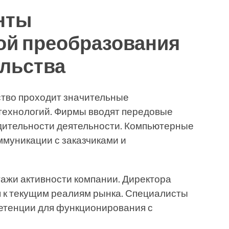
нты
й преобразования
льства
тво проходит значительные
технологий. Фирмы вводят передовые
дительности деятельности. Компьютерные
ммуникации с заказчиками и
ажи активности компании. Директора
я к текущим реалиям рынка. Специалисты
етенции для функционирования с