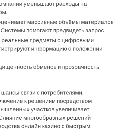
Компании уменьшают расходы на
ры.
 оценивает массивные объёмы материалов
 Системы помогают предвидеть запрос.
т реальные предметы с цифровыми
гистрируют информацию о положении
щищенность обменов и прозрачность
шансы связи с потребителями.
ключение к решениям посредством
мышленных участков увеличивает
 Слияние многообразных решений
водства онлайн казино с быстрым