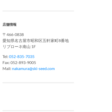
店舗情報
〒466-0838
愛知県名古屋市昭和区五軒家町8番地
リブローネ南山 1F
Tel:
052-835-7035
Fax: 052-893-9005
Mail:
nakamura@ski-seed.com