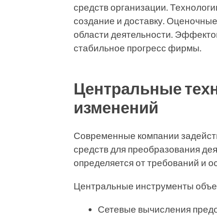
средств организации. Технологи
создание и доставку. Оценочны
области деятельности. Эффекто
стабильное прогресс фирмы.
Центральные тех
изменений
Современные компании задейст
средств для преобразования дея
определяется от требований и о
Центральные инструменты объе
Сетевые вычисления предо