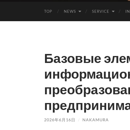
TOP
NEWS
SERVICE
I
Базовые эле
информацио
преобразова
предпринима
2026年6月16日
/
NAKAMURA