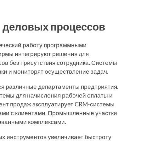
 деловых процессов
еческий работу программными
ирмы интегрируют решения для
ов без присутствия сотрудника. Системы
вки и мониторят осуществление задач.
я различные департаменты предприятия.
стемы для начисления рабочей оплаты и
ент продаж эксплуатирует CRM-системы
ами с клиентами. Промышленные участки
ованными комплексами.
х инструментов увеличивает быстроту