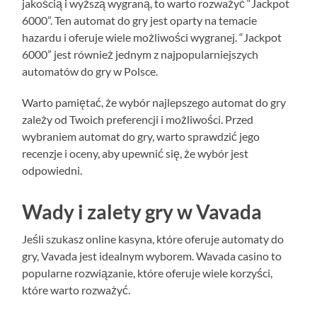
jakością i wyższą wygraną, to warto rozważyć “Jackpot
6000”. Ten automat do gry jest oparty na temacie
hazardu i oferuje wiele możliwości wygranej. “Jackpot
6000” jest również jednym z najpopularniejszych
automatów do gry w Polsce.
Warto pamiętać, że wybór najlepszego automat do gry
zależy od Twoich preferencji i możliwości. Przed
wybraniem automat do gry, warto sprawdzić jego
recenzje i oceny, aby upewnić się, że wybór jest
odpowiedni.
Wady i zalety gry w Vavada
Jeśli szukasz online kasyna, które oferuje automaty do
gry, Vavada jest idealnym wyborem. Wavada casino to
popularne rozwiązanie, które oferuje wiele korzyści,
które warto rozważyć.