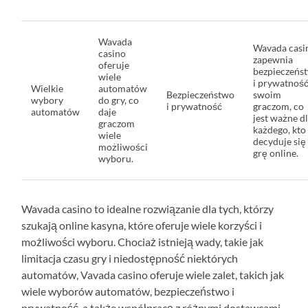
Wavada
Wavada casi
casino
zapewnia
oferuje
bezpieczeńs
wiele
i prywatnoś
Wielkie
automatów
Bezpieczeństwo
swoim
wybory
do gry, co
i prywatność
graczom, co
automatów
daje
jest ważne d
graczom
każdego, kto
wiele
decyduje się
możliwości
grę online.
wyboru.
Wavada casino to idealne rozwiązanie dla tych, którzy
szukają online kasyna, które oferuje wiele korzyści i
możliwości wyboru. Chociaż istnieją wady, takie jak
limitacja czasu gry i niedostępność niektórych
automatów, Vavada casino oferuje wiele zalet, takich jak
wiele wyborów automatów, bezpieczeństwo i
prywatność, a także współpracę z różnymi dostawcami.