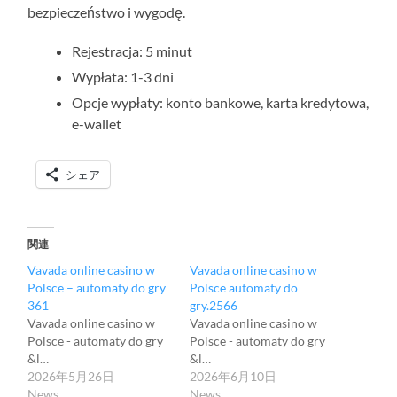
bezpieczeństwo i wygodę.
Rejestracja: 5 minut
Wypłata: 1-3 dni
Opcje wypłaty: konto bankowe, karta kredytowa,
e-wallet
シェア
関連
Vavada online casino w
Vavada online casino w
Polsce – automaty do gry
Polsce automaty do
361
gry.2566
Vavada online casino w
Vavada online casino w
Polsce - automaty do gry
Polsce - automaty do gry
&l…
&l…
2026年5月26日
2026年6月10日
News
News