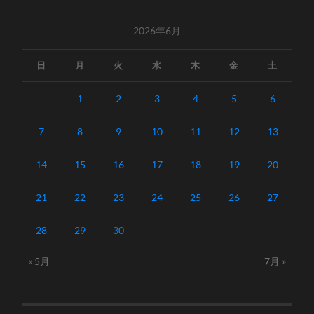
2026年6月
日
月
火
水
木
金
土
1
2
3
4
5
6
7
8
9
10
11
12
13
14
15
16
17
18
19
20
21
22
23
24
25
26
27
28
29
30
« 5月
7月 »