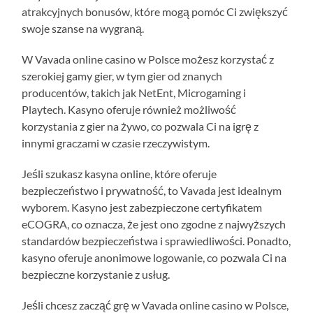
atrakcyjnych bonusów, które mogą pomóc Ci zwiększyć
swoje szanse na wygraną.
W Vavada online casino w Polsce możesz korzystać z
szerokiej gamy gier, w tym gier od znanych
producentów, takich jak NetEnt, Microgaming i
Playtech. Kasyno oferuje również możliwość
korzystania z gier na żywo, co pozwala Ci na igrę z
innymi graczami w czasie rzeczywistym.
Jeśli szukasz kasyna online, które oferuje
bezpieczeństwo i prywatność, to Vavada jest idealnym
wyborem. Kasyno jest zabezpieczone certyfikatem
eCOGRA, co oznacza, że jest ono zgodne z najwyższych
standardów bezpieczeństwa i sprawiedliwości. Ponadto,
kasyno oferuje anonimowe logowanie, co pozwala Ci na
bezpieczne korzystanie z usług.
Jeśli chcesz zacząć grę w Vavada online casino w Polsce,