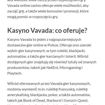
Vavada online casino oferuje wiele możliwości, aby
zacząć grę, a także wiele bonusów i promocji, które
mogą pomóc w rozpoczęciu gry.
Kasyno Vavada: co oferuje?
Kasyno Vavada to jeden z najpopularniejszych
dostawców gier online w Polsce. Oferuje ono szeroki
wybór gier kasynowych, w tym ruletki, blackjacki,
automatów, a także gier karcianych i loterii. Wśród
dostępnych gier znajdują się również tytuły od znanych
producentów, takich jak NetEnt, Microgaming i
Playtech.
Wśród oferowanych przez Vavada gier kasynowych,
możemy wymienić m.in. ruletkę francuską, ruletkę
amerykańską, blackjacka, poker, a także automatów,
takich jak Book of Dead, Starburst i Gonzo’s Quest.