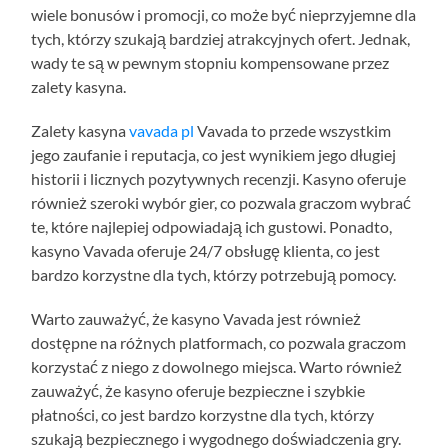
wiele bonusów i promocji, co może być nieprzyjemne dla
tych, którzy szukają bardziej atrakcyjnych ofert. Jednak,
wady te są w pewnym stopniu kompensowane przez
zalety kasyna.
Zalety kasyna
vavada pl
Vavada to przede wszystkim
jego zaufanie i reputacja, co jest wynikiem jego długiej
historii i licznych pozytywnych recenzji. Kasyno oferuje
również szeroki wybór gier, co pozwala graczom wybrać
te, które najlepiej odpowiadają ich gustowi. Ponadto,
kasyno Vavada oferuje 24/7 obsługę klienta, co jest
bardzo korzystne dla tych, którzy potrzebują pomocy.
Warto zauważyć, że kasyno Vavada jest również
dostępne na różnych platformach, co pozwala graczom
korzystać z niego z dowolnego miejsca. Warto również
zauważyć, że kasyno oferuje bezpieczne i szybkie
płatności, co jest bardzo korzystne dla tych, którzy
szukają bezpiecznego i wygodnego doświadczenia gry.