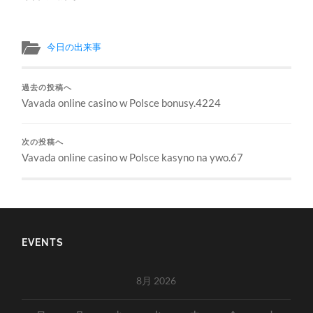
今日の出来事
過去の投稿へ
Vavada online casino w Polsce bonusy.4224
次の投稿へ
Vavada online casino w Polsce kasyno na ywo.67
EVENTS
8月 2026