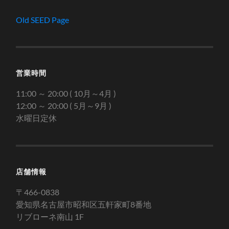
Old SEED Page
営業時間
11:00 ～ 20:00 ( 10月～4月 )
12:00 ～ 20:00 ( 5月～9月 )
水曜日定休
店舗情報
〒466-0838
愛知県名古屋市昭和区五軒家町8番地
リブローネ南山 1F