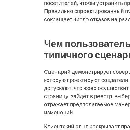
посетителей, чтобы устранить п
Правильно спроектированный пу
сокращает число отказов на раз
Чем пользователь
типичного сценар
Сценарий демонстрирует совер
которую проектируют создатели 
допускают, что юзер осуществит
страницу, зайдёт в реестр, выбе
отражает предполагаемое манер
изменений.
Клиентский опыт раскрывает пра