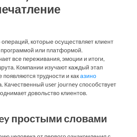
печатление
ю операций, которые осуществляет клиент
, программой или платформой.
ает все переживания, эмоции и итоги,
шрута. Компании изучают каждый этап
е появляются трудности и как
азино
. Качественный user journey способствует
однимает довольство клиентов.
rney простыми словами
рию человека от первого ознакомления с