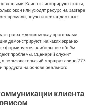
ированными. Клиенты игнорируют этапы,
олько окон или уходят ресурс на разгаре
вает промахи, паузы и нестандартные
ивает расхождения между прогнозами
ия демонстрируют, на каких экранах
где формируется наибольшее объём
здают проблемы. Сценарий служит
, а пользовательский маршрут азино 777
й продукта на основе реального
коммуникации клиента
ервисом