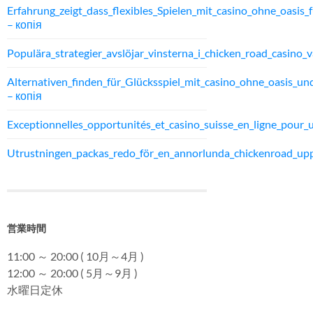
Erfahrung_zeigt_dass_flexibles_Spielen_mit_casino_ohne_oasis
– копія
Populära_strategier_avslöjar_vinsterna_i_chicken_road_casino_
Alternativen_finden_für_Glücksspiel_mit_casino_ohne_oasis_u
– копія
Exceptionnelles_opportunités_et_casino_suisse_en_ligne_pour_
Utrustningen_packas_redo_för_en_annorlunda_chickenroad_upp
営業時間
11:00 ～ 20:00 ( 10月～4月 )
12:00 ～ 20:00 ( 5月～9月 )
水曜日定休