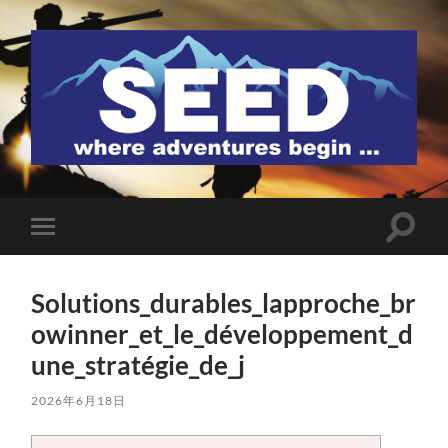
SEED
検
モ
索
バ
フ
イ
ィ
ル
ー
Solutions_durables_lapproche_br
メ
ル
ニ
owinner_et_le_développement_d
ド
ュ
を
ー
une_stratégie_de_j
切
を
り
切
替
り
2026年6月18日
え
替
る
え