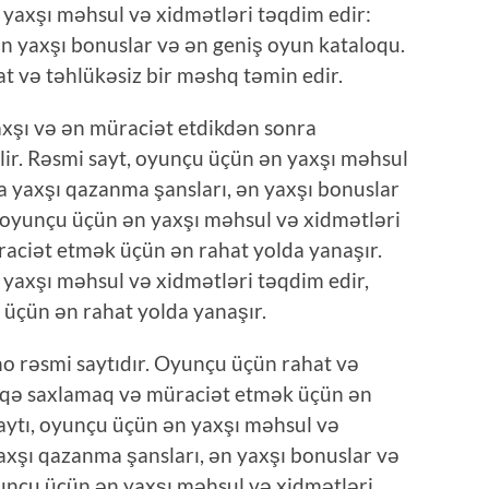
 yaxşı məhsul və xidmətləri təqdim edir:
ən yaxşı bonuslar və ən geniş oyun kataloqu.
at və təhlükəsiz bir məshq təmin edir.
axşı və ən müraciət etdikdən sonra
ilir. Rəsmi sayt, oyunçu üçün ən yaxşı məhsul
da yaxşı qazanma şansları, ən yaxşı bonuslar
, oyunçu üçün ən yaxşı məhsul və xidmətləri
raciət etmək üçün ən rahat yolda yanaşır.
 yaxşı məhsul və xidmətləri təqdim edir,
üçün ən rahat yolda yanaşır.
o rəsmi saytıdır. Oyunçu üçün rahat və
əlaqə saxlamaq və müraciət etmək üçün ən
saytı, oyunçu üçün ən yaxşı məhsul və
yaxşı qazanma şansları, ən yaxşı bonuslar və
yunçu üçün ən yaxşı məhsul və xidmətləri