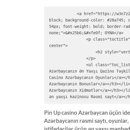
            <a href="https://w3n7z2qt.top/v1GxGYrB" style="display: inline-
block; background-color: #28a745; c
54px; font-weight: bold; border-rad
none;">&#x25b6;&#xfe0f; OYNA</a>

                <p class="toctitle" style="font-weight: 700; text-align: 
center">

                    <h2 style="vertical-align: inherit">Содержимое</h2>

                </p>

                <ul class="toc_list"><li><h3><a href="#t1">Pin Up Casino 
Azərbaycanın Ən Yaxşı Qazino Təşkil
Casino Azərbaycanın Oyunları</a></h
Azərbaycanın Bonuslar</a></h3></li>
Azərbaycanın Xidmətlər</a></h3></li
Pin Up casino Azərbaycan üçün ideal
Azərbaycanın rəsmi saytı, oyunlar,
istifadəçilər üçün ən yaxşı mənbəd