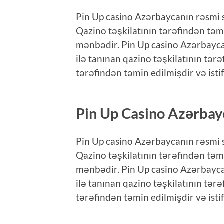
Pin Up casino Azərbaycanın rəsmi sa
Qazino təşkilatının tərəfindən təmi
mənbədir. Pin Up casino Azərbaycan
ilə tanınan qazino təşkilatının tər
tərəfindən təmin edilmişdir və ist
Pin Up Casino Azərbay
Pin Up casino Azərbaycanın rəsmi sa
Qazino təşkilatının tərəfindən təmi
mənbədir. Pin Up casino Azərbaycan
ilə tanınan qazino təşkilatının tər
tərəfindən təmin edilmişdir və ist