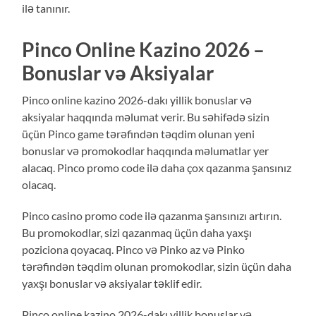
ilə tanınır.
Pinco Online Kazino 2026 –
Bonuslar və Aksiyalar
Pinco online kazino 2026-dakı yillik bonuslar və
aksiyalar haqqında məlumat verir. Bu səhifədə sizin
üçün Pinco game tərəfindən təqdim olunan yeni
bonuslar və promokodlar haqqında məlumatlar yer
alacaq. Pinco promo code ilə daha çox qazanma şansınız
olacaq.
Pinco casino promo code ilə qazanma şansınızı artırın.
Bu promokodlar, sizi qazanmaq üçün daha yaxşı
poziciona qoyacaq. Pinco və Pinko az və Pinko
tərəfindən təqdim olunan promokodlar, sizin üçün daha
yaxşı bonuslar və aksiyalar təklif edir.
Pinco online kazino 2026-dakı yillik bonuslar və