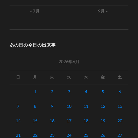
« 7月
9月 »
あの日の今日の出来事
2026年6月
日
月
火
水
木
金
土
1
2
3
4
5
6
7
8
9
10
11
12
13
14
15
16
17
18
19
20
21
22
23
24
25
26
27