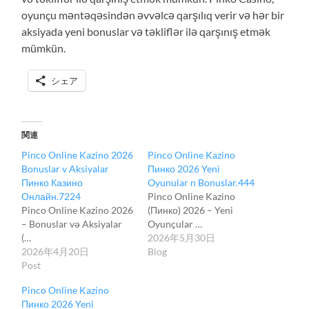
oyunçu məntəqəsindən əvvəlcə qarşılıq verir və hər bir
aksiyada yeni bonuslar və təkliflər ilə qarşınış etmək
mümkün.
シェア
関連
Pinco Online Kazino 2026
Pinco Online Kazino
Bonuslar v Aksiyalar
Пинко 2026 Yeni
Пинко Казино
Oyunular n Bonuslar.444
Онлайн.7224
Pinco Online Kazino
Pinco Online Kazino 2026
(Пинко) 2026 – Yeni
– Bonuslar və Aksiyalar
Oyunçular …
(…
2026年5月30日
2026年4月20日
Blog
Post
Pinco Online Kazino
Пинко 2026 Yeni