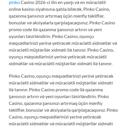
pinko
Casino 2026-ci ilin en yaxşı və en müraciətli
online kasino siyahısına qatıla biləcək. Pinko Casino,
qazanma şansınızı artırmaq üçün mənfiy təkliflər,
bonuslar və aksiyalarla qarşılaşacaqsınız. Pinko Casino
promo code ilə qazanma şansınızı artırın və yeni
oyunları təsirləndirin. Pinko Casino, oyunçu
məqsədlərinizi yerinə yetirəcək müraciətli xidmətlər və
müraciətli müştərilər xidməti ilə tanınır. Pinko Casino,
oyunçu məqsədlərinizi yerinə yetirəcək müraciətli
xidmətlər və müraciətli müştərilər xidməti ilə tanınır.
Pinko Casino, oyunçu məqsədlərinizi yerinə yetirəcək
müraciətli xidmətlər və müraciətli müştərilər xidməti
ilə tanınır. Pinko Casino promo code ilə qazanma
şansınızı artırın və yeni oyunları təsirləndirin. Pinko
Casino, qazanma şansınızı artırmaq üçün mənfiy
təkliflər, bonuslar və aksiyalarla qarşılaşacaqsınız. Pinko
Casino, oyunçu məqsədlərinizi yerinə yetirəcək
müraciətli xidmətlər və müraciətli müştərilər xidməti