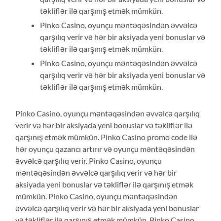
təkliflər ilə qarşınış etmək mümkün.
Pinko Casino, oyunçu məntəqəsindən əvvəlcə
qarşılıq verir və hər bir aksiyada yeni bonuslar və
təkliflər ilə qarşınış etmək mümkün.
Pinko Casino, oyunçu məntəqəsindən əvvəlcə
qarşılıq verir və hər bir aksiyada yeni bonuslar və
təkliflər ilə qarşınış etmək mümkün.
Pinko Casino, oyunçu məntəqəsindən əvvəlcə qarşılıq
verir və hər bir aksiyada yeni bonuslar və təkliflər ilə
qarşınış etmək mümkün. Pinko Casino promo code ilə
hər oyunçu qazancı artırır və oyunçu məntəqəsindən
əvvəlcə qarşılıq verir. Pinko Casino, oyunçu
məntəqəsindən əvvəlcə qarşılıq verir və hər bir
aksiyada yeni bonuslar və təkliflər ilə qarşınış etmək
mümkün. Pinko Casino, oyunçu məntəqəsindən
əvvəlcə qarşılıq verir və hər bir aksiyada yeni bonuslar
və təkliflər ilə qarşınış etmək mümkün. Pinko Casino,