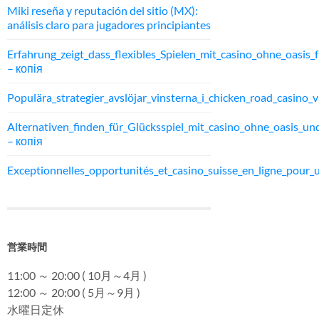
Miki reseña y reputación del sitio (MX):
análisis claro para jugadores principiantes
Erfahrung_zeigt_dass_flexibles_Spielen_mit_casino_ohne_oasis
– копія
Populära_strategier_avslöjar_vinsterna_i_chicken_road_casino_
Alternativen_finden_für_Glücksspiel_mit_casino_ohne_oasis_u
– копія
Exceptionnelles_opportunités_et_casino_suisse_en_ligne_pour_
営業時間
11:00 ～ 20:00 ( 10月～4月 )
12:00 ～ 20:00 ( 5月～9月 )
水曜日定休