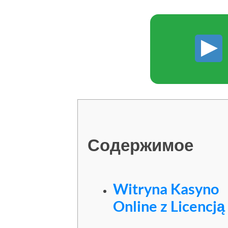
Содержимое
Witryna Kasyno
Online z Licencją