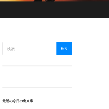
検
索:
最近の今日の出来事