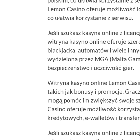
polskim, co ułatwia korzystanie z s
Lemon Casino oferuje możliwość l
co ułatwia korzystanie z serwisu.
Jeśli szukasz kasyna online z lice
witryna kasyno online oferuje szer
blackjacka, automatów i wiele inny
wydzielona przez MGA (Malta Gami
bezpieczeństwo i uczciwość gier.
Witryna kasyno online Lemon Casin
takich jak bonusy i promocje. Gra
mogą pomóc im zwiększyć swoje s
Casino oferuje możliwość korzysta
kredytowych, e-walletów i transf
Jeśli szukasz kasyna online z lice