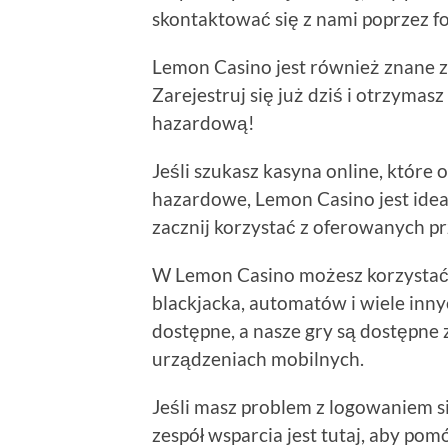
skontaktować się z nami poprzez f
Lemon Casino jest również znane z 
Zarejestruj się już dziś i otrzyma
hazardową!
Jeśli szukasz kasyna online, które
hazardowe, Lemon Casino jest ideal
zacznij korzystać z oferowanych pr
W Lemon Casino możesz korzystać z
blackjacka, automatów i wiele inny
dostępne, a nasze gry są dostępne 
urządzeniach mobilnych.
Jeśli masz problem z logowaniem s
zespół wsparcia jest tutaj, aby p