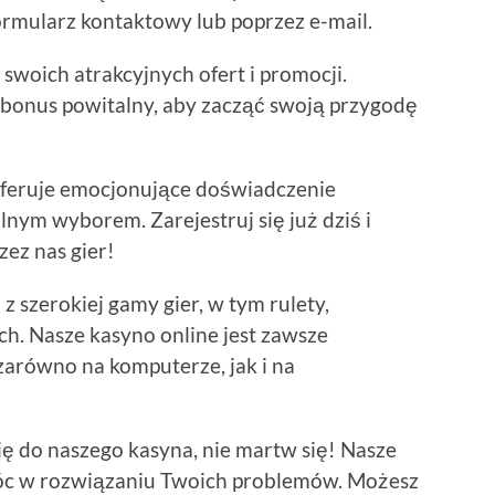
ormularz kontaktowy lub poprzez e-mail.
swoich atrakcyjnych ofert i promocji.
sz bonus powitalny, aby zacząć swoją przygodę
 oferuje emocjonujące doświadczenie
nym wyborem. Zarejestruj się już dziś i
zez nas gier!
 szerokiej gamy gier, w tym rulety,
ch. Nasze kasyno online jest zawsze
zarówno na komputerze, jak i na
ię do naszego kasyna, nie martw się! Nasze
omóc w rozwiązaniu Twoich problemów. Możesz