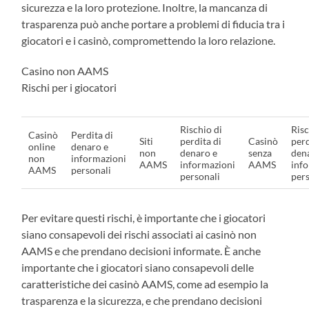
sicurezza e la loro protezione. Inoltre, la mancanza di
trasparenza può anche portare a problemi di fiducia tra i
giocatori e i casinò, compromettendo la loro relazione.
Casino non AAMS
Rischi per i giocatori
Rischio di
Risc
Casinò
Perdita di
Siti
perdita di
Casinò
perd
online
denaro e
non
denaro e
senza
den
non
informazioni
AAMS
informazioni
AAMS
inf
AAMS
personali
personali
pers
Per evitare questi rischi, è importante che i giocatori
siano consapevoli dei rischi associati ai casinò non
AAMS e che prendano decisioni informate. È anche
importante che i giocatori siano consapevoli delle
caratteristiche dei casinò AAMS, come ad esempio la
trasparenza e la sicurezza, e che prendano decisioni