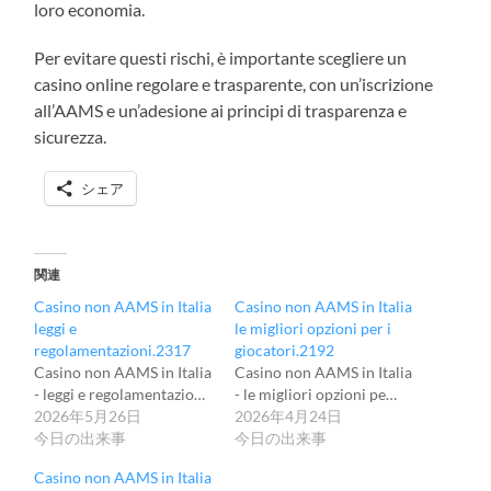
loro economia.
Per evitare questi rischi, è importante scegliere un
casino online regolare e trasparente, con un’iscrizione
all’AAMS e un’adesione ai principi di trasparenza e
sicurezza.
シェア
関連
Casino non AAMS in Italia
Casino non AAMS in Italia
leggi e
le migliori opzioni per i
regolamentazioni.2317
giocatori.2192
Casino non AAMS in Italia
Casino non AAMS in Italia
- leggi e regolamentazio…
- le migliori opzioni pe…
2026年5月26日
2026年4月24日
今日の出来事
今日の出来事
Casino non AAMS in Italia