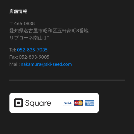
店舗情報
〒466-0838
愛知県名古屋市昭和区五軒家町8番地
リブローネ南山 1F
Tel:
052-835-7035
Fax: 052-893-9005
Mail:
nakamura@ski-seed.com