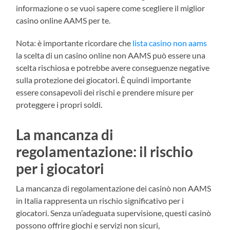
informazione o se vuoi sapere come scegliere il miglior
casino online AAMS per te.
Nota: è importante ricordare che
lista casino non aams
la scelta di un casino online non AAMS può essere una
scelta rischiosa e potrebbe avere conseguenze negative
sulla protezione dei giocatori. È quindi importante
essere consapevoli dei rischi e prendere misure per
proteggere i propri soldi.
La mancanza di
regolamentazione: il rischio
per i giocatori
La mancanza di regolamentazione dei casinò non AAMS
in Italia rappresenta un rischio significativo per i
giocatori. Senza un’adeguata supervisione, questi casinò
possono offrire giochi e servizi non sicuri,