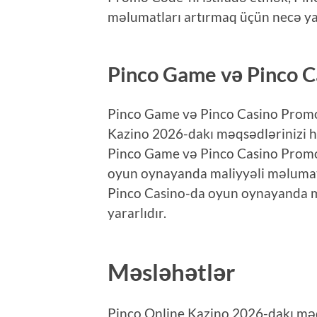
məlumatları artırmaq üçün necə yar
Pinco Game və Pinco 
Pinco Game və Pinco Casino Promo 
Kazino 2026-dakı məqsədlərinizi h
Pinco Game və Pinco Casino Promo
oyun oynayanda maliyyəli məlumatla
Pinco Casino-da oyun oynayanda m
yararlıdır.
Məsləhətlər
Pinco Online Kazino 2026-dakı mə