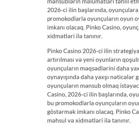
mənsublərin məlumatları təhlil etm
2026-ci ilin başlarında, oyunçula
promokodlarla oyunçuların oyun o
imkanı olacaq. Pinko Casino, oyun
xidmətləri ilə tanınır.
Pinko Casino 2026-ci ilin strategi
artırılması və yeni oyunların qoşul
oyunçuların məqsədlərini daha yaxş
oynayışında daha yaxşı nəticələr 
oyunçuların mənsub olmaq istəyəcəy
Casino, 2026-ci ilin başlarında, o
bu promokodlarla oyunçuların oyun
göstərmək imkanı olacaq. Pinko Ca
məhsul və xidmətləri ilə tanınır.