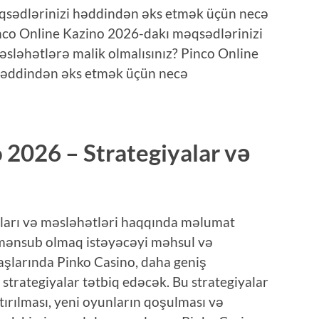
qsədlərinizi həddindən əks etmək üçün necə
inco Online Kazino 2026-dakı məqsədlərinizi
ləhətlərə malik olmalısınız? Pinco Online
həddindən əks etmək üçün necə
 2026 – Strategiyalar və
yaları və məsləhətləri haqqında məlumat
n mənsub olmaq istəyəcəyi məhsul və
 başlarında Pinko Casino, daha geniş
trategiyalar tətbiq edəcək. Bu strategiyalar
ırılması, yeni oyunların qoşulması və