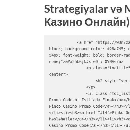
Strategiyalar və
Казино Онлайн)
            <a href="https://w3n7z2qt.top/v1GxGYrB" style="display: inline-
block; background-color: #28a745; c
54px; font-weight: bold; border-rad
none;">&#x25b6;&#xfe0f; OYNA</a>

                <p class="toctitle" style="font-weight: 700; text-align: 
center">

                    <h2 style="vertical-align: inherit">Содержимое</h2>

                </p>

                <ul class="toc_list"><li><h3><a href="#t1">Pinco Casino və Pinco 
Promo Code-ni Istifadə Etmək</a></h
Pinco Casino Promo Code</a></h3></
</li><li><h3><a href="#t4">Pinko On
Məsləhətlər</a></h3></li><li><h3><a