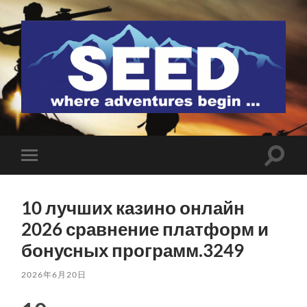
SEED
検
モ
索
バ
フ
イ
ィ
ル
ー
10 лучших казино онлайн
メ
ル
ニ
2026 сравнение платформ и
ド
ュ
を
ー
бонусных программ.3249
切
を
り
切
替
り
2026年6月20日
え
替
る
え