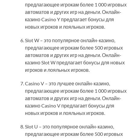
предлагающее игрокам более 1 000 игровых
автоматов и других игр на деньги. Онлайн-
казино Casino Y предлагает бонусы для
новых игроков и лояльных игроков.
Slot W – это популярное онлайн-казино,
предлагающее игрокам более 500 игровых
автоматов и других игр на деньги. Онлайн-
казино Slot W предлагает бонусы для новых
игроков и лояльных игроков.
Casino V – это лучшее онлайн-казино,
предлагающее игрокам более 1 000 игровых
автоматов и других игр на деньги. Онлайн-
казино Casino V предлагает бонусы для
новых игроков и лояльных игроков.
Slot U – это популярное онлайн-казино,
предлагающее игрокам более 500 игровых