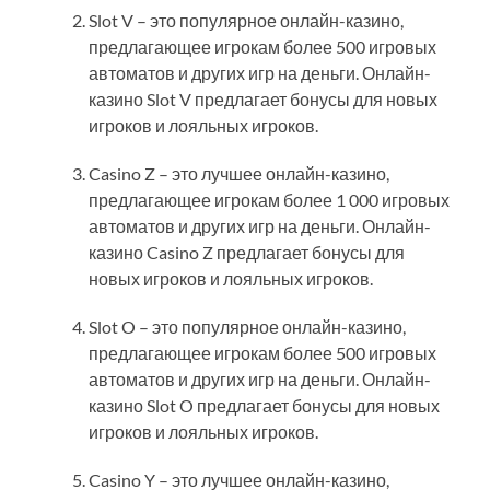
Slot V – это популярное онлайн-казино,
предлагающее игрокам более 500 игровых
автоматов и других игр на деньги. Онлайн-
казино Slot V предлагает бонусы для новых
игроков и лояльных игроков.
Casino Z – это лучшее онлайн-казино,
предлагающее игрокам более 1 000 игровых
автоматов и других игр на деньги. Онлайн-
казино Casino Z предлагает бонусы для
новых игроков и лояльных игроков.
Slot O – это популярное онлайн-казино,
предлагающее игрокам более 500 игровых
автоматов и других игр на деньги. Онлайн-
казино Slot O предлагает бонусы для новых
игроков и лояльных игроков.
Casino Y – это лучшее онлайн-казино,