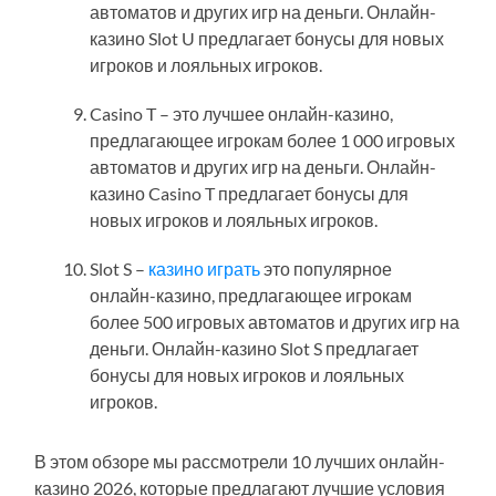
автоматов и других игр на деньги. Онлайн-
казино Slot U предлагает бонусы для новых
игроков и лояльных игроков.
Casino T – это лучшее онлайн-казино,
предлагающее игрокам более 1 000 игровых
автоматов и других игр на деньги. Онлайн-
казино Casino T предлагает бонусы для
новых игроков и лояльных игроков.
Slot S –
казино играть
это популярное
онлайн-казино, предлагающее игрокам
более 500 игровых автоматов и других игр на
деньги. Онлайн-казино Slot S предлагает
бонусы для новых игроков и лояльных
игроков.
В этом обзоре мы рассмотрели 10 лучших онлайн-
казино 2026, которые предлагают лучшие условия