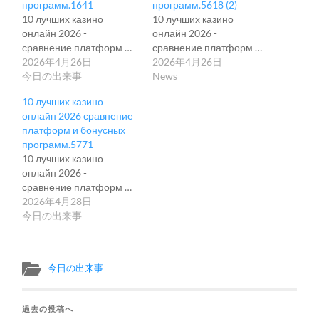
программ.1641
программ.5618 (2)
10 лучших казино
10 лучших казино
онлайн 2026 -
онлайн 2026 -
сравнение платформ …
сравнение платформ …
2026年4月26日
2026年4月26日
今日の出来事
News
10 лучших казино
онлайн 2026 сравнение
платформ и бонусных
программ.5771
10 лучших казино
онлайн 2026 -
сравнение платформ …
2026年4月28日
今日の出来事
今日の出来事
過去の投稿へ