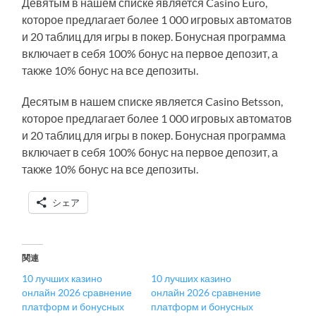
Девятым в нашем списке является Casino Euro,
которое предлагает более 1 000 игровых автоматов
и 20 таблиц для игры в покер. Бонусная программа
включает в себя 100% бонус на первое депозит, а
также 10% бонус на все депозиты.
Десятым в нашем списке является Casino Betsson,
которое предлагает более 1 000 игровых автоматов
и 20 таблиц для игры в покер. Бонусная программа
включает в себя 100% бонус на первое депозит, а
также 10% бонус на все депозиты.
シェア
関連
10 лучших казино
10 лучших казино
онлайн 2026 сравнение
онлайн 2026 сравнение
платформ и бонусных
платформ и бонусных