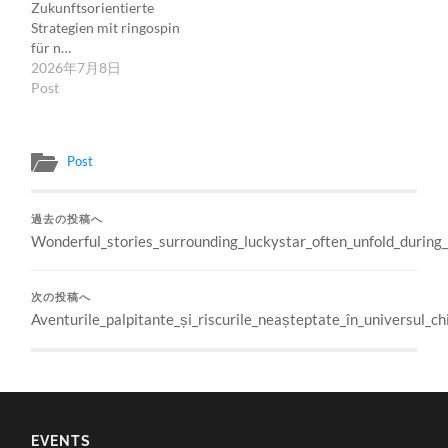
Zukunftsorientierte
Strategien mit ringospin
für n…
2026年7月8日
Post
Post
過去の投稿へ
Wonderful_stories_surrounding_luckystar_often_unfold_during_
次の投稿へ
Aventurile_palpitante_și_riscurile_neașteptate_în_universul_c
EVENTS