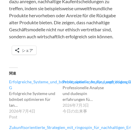
dazu anregen, nachhaltige Kaufentscheidungen zu
treffen, indem sie beispielsweise umweltfreundliche
Produkte hervorheben oder Anreize für die Rückgabe
alter Produkte bieten. Die zeigen, dass nachhaltige
Geschäftsmodelle nicht nur ethisch vertretbar sind,
sondern auch wirtschaftlich erfolgreich sein können.
シェア
関連
Erfolgreiche_Systeme_und_bdmbet_optimieren_für_langfristigen_
Professionelle_Analyse_und_dudespi
G
Professionelle Analyse
Erfolgreiche Systeme und
und dudespin
bdmbet optimieren für
erfahrungen fü…
lan…
2026年7月3日
2026年7月4日
今日の出来事
Post
Zukunftsorientierte_Strategien_mit_ringospin_für_nachhaltigen_E