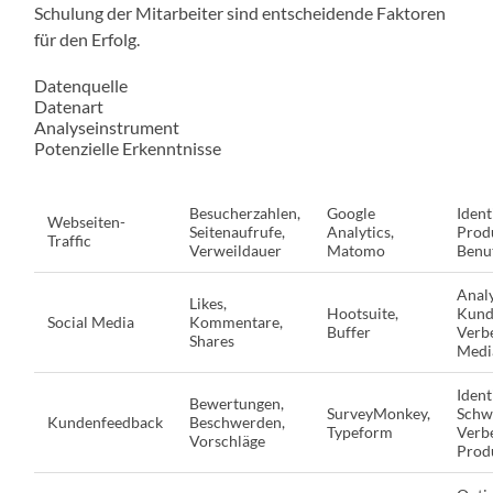
Schulung der Mitarbeiter sind entscheidende Faktoren
für den Erfolg.
Datenquelle
Datenart
Analyseinstrument
Potenzielle Erkenntnisse
Besucherzahlen,
Google
Ident
Webseiten-
Seitenaufrufe,
Analytics,
Prod
Traffic
Verweildauer
Matomo
Benu
Analy
Likes,
Hootsuite,
Kund
Social Media
Kommentare,
Buffer
Verbe
Shares
Media
Ident
Bewertungen,
SurveyMonkey,
Schwa
Kundenfeedback
Beschwerden,
Typeform
Verb
Vorschläge
Produ