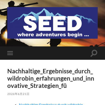
SEED
検
モ
索
バ
フ
イ
ィ
ル
ー
Nachhaltige_Ergebnisse_durch_
メ
ル
ニ
wildrobin_erfahrungen_und_inn
ド
ュ
を
ー
ovative_Strategien_fü
切
を
り
切
替
り
2026年6月21日
え
替
る
え
Nachhaltige Ergebnisse durch wildrobin