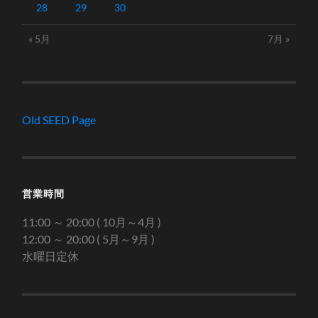
28
29
30
« 5月
7月 »
Old SEED Page
営業時間
11:00 ～ 20:00 ( 10月～4月 )
12:00 ～ 20:00 ( 5月～9月 )
水曜日定休