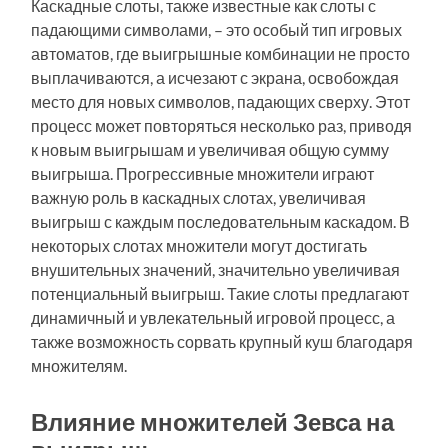
Каскадные слоты, также известные как слоты с
падающими символами, – это особый тип игровых
автоматов, где выигрышные комбинации не просто
выплачиваются, а исчезают с экрана, освобождая
место для новых символов, падающих сверху. Этот
процесс может повторяться несколько раз, приводя
к новым выигрышам и увеличивая общую сумму
выигрыша. Прогрессивные множители играют
важную роль в каскадных слотах, увеличивая
выигрыш с каждым последовательным каскадом. В
некоторых слотах множители могут достигать
внушительных значений, значительно увеличивая
потенциальный выигрыш. Такие слоты предлагают
динамичный и увлекательный игровой процесс, а
также возможность сорвать крупный куш благодаря
множителям.
Влияние множителей Зевса на