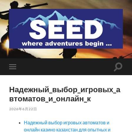
SEED
検
モ
索
バ
フ
イ
ィ
ル
ー
Надежный_выбор_игровых_а
メ
ル
ニ
втоматов_и_онлайн_к
ド
ュ
を
ー
切
を
2026年6月22日
り
切
替
り
え
Надежный выбор игровых автоматов и
替
る
え
онлайн казино казахстан для опытных и