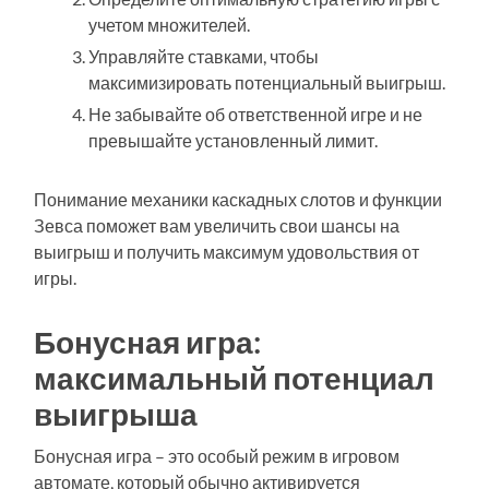
учетом множителей.
Управляйте ставками, чтобы
максимизировать потенциальный выигрыш.
Не забывайте об ответственной игре и не
превышайте установленный лимит.
Понимание механики каскадных слотов и функции
Зевса поможет вам увеличить свои шансы на
выигрыш и получить максимум удовольствия от
игры.
Бонусная игра:
максимальный потенциал
выигрыша
Бонусная игра – это особый режим в игровом
автомате, который обычно активируется