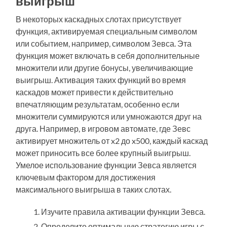
выигрыш
В некоторых каскадных слотах присутствует
функция, активируемая специальным символом
или событием, например, символом Зевса. Эта
функция может включать в себя дополнительные
множители или другие бонусы, увеличивающие
выигрыш. Активация таких функций во время
каскадов может привести к действительно
впечатляющим результатам, особенно если
множители суммируются или умножаются друг на
друга. Например, в игровом автомате, где Зевс
активирует множитель от x2 до x500, каждый каскад
может приносить все более крупный выигрыш.
Умелое использование функции Зевса является
ключевым фактором для достижения
максимального выигрыша в таких слотах.
Изучите правила активации функции Зевса.
Определите оптимальную стратегию игры с