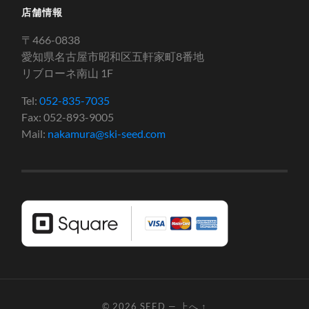
店舗情報
〒466-0838
愛知県名古屋市昭和区五軒家町8番地
リブローネ南山 1F
Tel:
052-835-7035
Fax: 052-893-9005
Mail:
nakamura@ski-seed.com
© 2026
SEED
—
上へ ↑