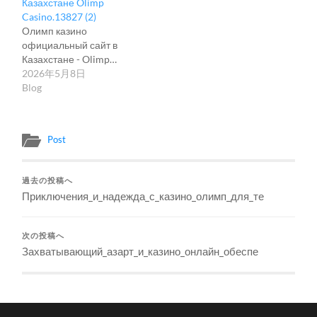
Казахстане Olimp
Casino.13827 (2)
Олимп казино
официальный сайт в
Казахстане - Olimp…
2026年5月8日
Blog
Post
過去の投稿へ
Приключения_и_надежда_с_казино_олимп_для_те
次の投稿へ
Захватывающий_азарт_и_казино_онлайн_обеспе