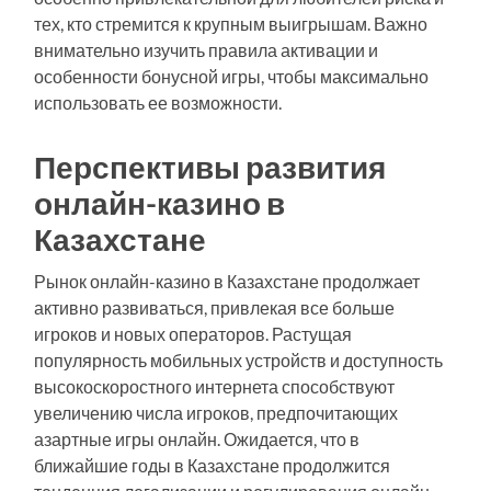
тех, кто стремится к крупным выигрышам. Важно
внимательно изучить правила активации и
особенности бонусной игры, чтобы максимально
использовать ее возможности.
Перспективы развития
онлайн-казино в
Казахстане
Рынок онлайн-казино в Казахстане продолжает
активно развиваться, привлекая все больше
игроков и новых операторов. Растущая
популярность мобильных устройств и доступность
высокоскоростного интернета способствуют
увеличению числа игроков, предпочитающих
азартные игры онлайн. Ожидается, что в
ближайшие годы в Казахстане продолжится