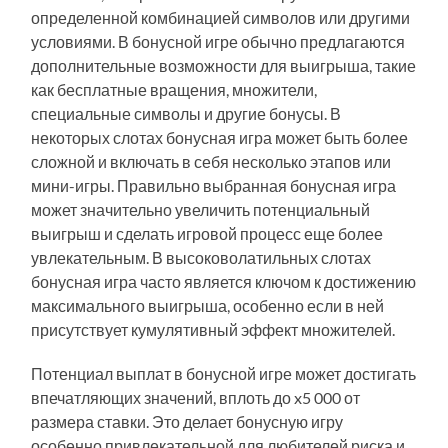
определенной комбинацией символов или другими
условиями. В бонусной игре обычно предлагаются
дополнительные возможности для выигрыша, такие
как бесплатные вращения, множители,
специальные символы и другие бонусы. В
некоторых слотах бонусная игра может быть более
сложной и включать в себя несколько этапов или
мини-игры. Правильно выбранная бонусная игра
может значительно увеличить потенциальный
выигрыш и сделать игровой процесс еще более
увлекательным. В высоковолатильных слотах
бонусная игра часто является ключом к достижению
максимального выигрыша, особенно если в ней
присутствует кумулятивный эффект множителей.
Потенциал выплат в бонусной игре может достигать
впечатляющих значений, вплоть до x5 000 от
размера ставки. Это делает бонусную игру
особенно привлекательной для любителей риска и