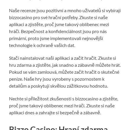
Naše recenze jsou pozitivní a mnoho uživatelů si vybírají
bizzocasino pro své hrační potřeby. Zkuste si naše
aplikaci a zjistěte, proč jsme takový oblíbenec mezi
hráči. Bezpečnost a konfidenciálnost jsou pro nás
primární, proto jsme implementovali nejnovější
technologie k ochraně vašich dat.
Stačí nainstalovat naši aplikaci a začít hračit. Zkuste si
hru zdarma a zjistěte, jak snadno a zábavně můžete hrát.
Pokud se vám zamlouvá, můžete začít hračit o skutečné
peníze. Naše hry jsou vyrobeny s pozornostem k
detailům a poskytují skvělou zážitkovou hodnotu.
Nechte si příležitost zkušenosti s bizzocasino a zjistěte,
proč jsme takový oblíbenec mezi hráči. Zkuste si naše
aplikaci dnes a zahrajte si bezpečně a zábavně.
Bizzo Casino: Hraní zdarma