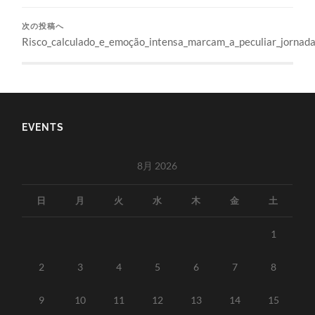
次の投稿へ
Risco_calculado_e_emoção_intensa_marcam_a_peculiar_jornada
EVENTS
8月 2026
日
月
火
水
木
金
土
1
2
3
4
5
6
7
8
9
10
11
12
13
14
15