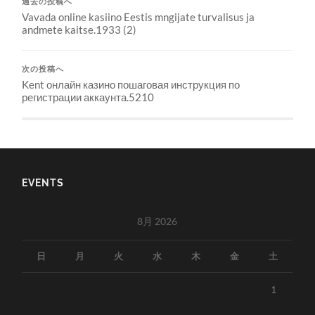
過去の投稿へ
Vavada online kasiino Eestis mngijate turvalisus ja
andmete kaitse.1933 (2)
次の投稿へ
Kent онлайн казино пошаговая инструкция по
регистрации аккаунта.5210
EVENTS
8月 2026
日
月
火
水
木
金
土
1