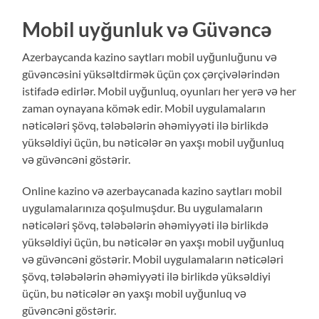
Mobil uyğunluk və Güvəncə
Azerbaycanda kazino saytları mobil uyğunluğunu və
güvəncəsini yüksəltdirmək üçün çox çərçivələrindən
istifadə edirlər. Mobil uyğunluq, oyunları her yerə və her
zaman oynayana kömək edir. Mobil uygulamaların
nəticələri şövq, tələbələrin əhəmiyyəti ilə birlikdə
yüksəldiyi üçün, bu nəticələr ən yaxşı mobil uyğunluq
və güvəncəni göstərir.
Online kazino və azerbaycanada kazino saytları mobil
uygulamalarınıza qoşulmuşdur. Bu uygulamaların
nəticələri şövq, tələbələrin əhəmiyyəti ilə birlikdə
yüksəldiyi üçün, bu nəticələr ən yaxşı mobil uyğunluq
və güvəncəni göstərir. Mobil uygulamaların nəticələri
şövq, tələbələrin əhəmiyyəti ilə birlikdə yüksəldiyi
üçün, bu nəticələr ən yaxşı mobil uyğunluq və
güvəncəni göstərir.