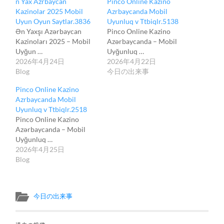
n Yax Azrbaycan
Pinco Online Kazino
Kazinolar 2025 Mobil
Azrbaycanda Mobil
Uyun Oyun Saytlar.3836
Uyunluq v Ttbiqlr.5138
Ən Yaxşı Azərbaycan
Pinco Online Kazino
Kazinoları 2025 – Mobil
Azərbaycanda – Mobil
Uyğun …
Uyğunluq …
2026年4月24日
2026年4月22日
Blog
今日の出来事
Pinco Online Kazino
Azrbaycanda Mobil
Uyunluq v Ttbiqlr.2518
Pinco Online Kazino
Azərbaycanda – Mobil
Uyğunluq …
2026年4月25日
Blog
今日の出来事