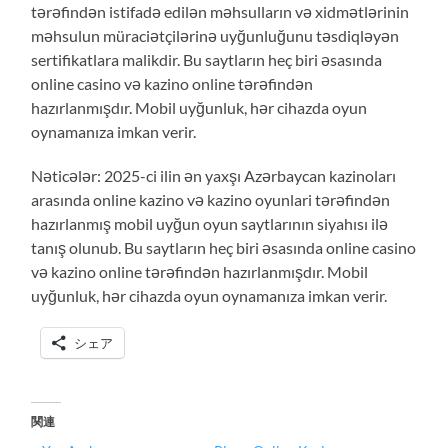
tərəfindən istifadə edilən məhsulların və xidmətlərinin
məhsulun müraciətçilərinə uyğunluğunu təsdiqləyən
sertifikatlara malikdir. Bu saytların heç biri əsasında
online casino və kazino online tərəfindən
hazırlanmışdır. Mobil uyğunluk, hər cihazda oyun
oynamanıza imkan verir.
Nəticələr: 2025-ci ilin ən yaxşı Azərbaycan kazinoları
arasında online kazino və kazino oyunlari tərəfindən
hazırlanmış mobil uyğun oyun saytlarının siyahısı ilə
tanış olunub. Bu saytların heç biri əsasında online casino
və kazino online tərəfindən hazırlanmışdır. Mobil
uyğunluk, hər cihazda oyun oynamanıza imkan verir.
シェア
関連