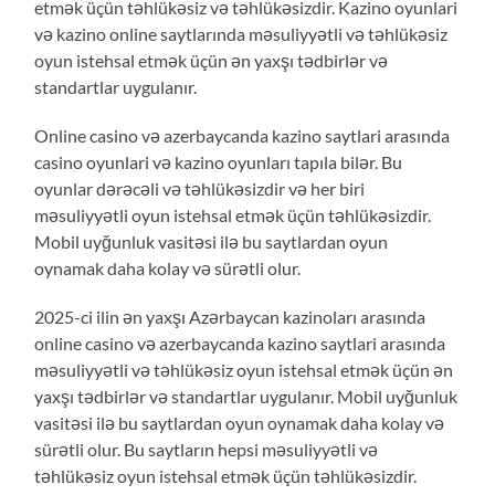
etmək üçün təhlükəsiz və təhlükəsizdir. Kazino oyunlari
və kazino online saytlarında məsuliyyətli və təhlükəsiz
oyun istehsal etmək üçün ən yaxşı tədbirlər və
standartlar uygulanır.
Online casino və azerbaycanda kazino saytlari arasında
casino oyunlari və kazino oyunları tapıla bilər. Bu
oyunlar dərəcəli və təhlükəsizdir və her biri
məsuliyyətli oyun istehsal etmək üçün təhlükəsizdir.
Mobil uyğunluk vasitəsi ilə bu saytlardan oyun
oynamak daha kolay və sürətli olur.
2025-ci ilin ən yaxşı Azərbaycan kazinoları arasında
online casino və azerbaycanda kazino saytlari arasında
məsuliyyətli və təhlükəsiz oyun istehsal etmək üçün ən
yaxşı tədbirlər və standartlar uygulanır. Mobil uyğunluk
vasitəsi ilə bu saytlardan oyun oynamak daha kolay və
sürətli olur. Bu saytların hepsi məsuliyyətli və
təhlükəsiz oyun istehsal etmək üçün təhlükəsizdir.