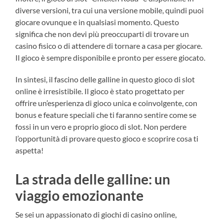
diverse versioni, tra cui una versione mobile, quindi puoi
giocare ovunque e in qualsiasi momento. Questo
significa che non devi più preoccuparti di trovare un
casino fisico o di attendere di tornare a casa per giocare.
Il gioco è sempre disponibile e pronto per essere giocato.
In sintesi, il fascino delle galline in questo gioco di slot
online è irresistibile. Il gioco è stato progettato per
offrire un’esperienza di gioco unica e coinvolgente, con
bonus e feature speciali che ti faranno sentire come se
fossi in un vero e proprio gioco di slot. Non perdere
l’opportunità di provare questo gioco e scoprire cosa ti
aspetta!
La strada delle galline: un
viaggio emozionante
Se sei un appassionato di giochi di casino online,