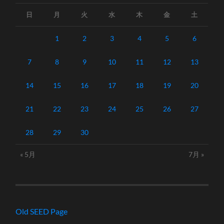
日
月
火
水
木
金
土
1
2
3
4
5
6
7
8
9
10
11
12
13
14
15
16
17
18
19
20
21
22
23
24
25
26
27
28
29
30
« 5月
7月 »
Old SEED Page