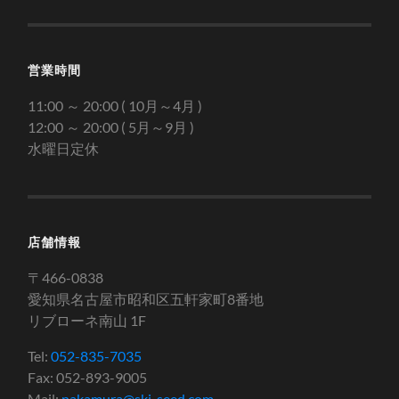
営業時間
11:00 ～ 20:00 ( 10月～4月 )
12:00 ～ 20:00 ( 5月～9月 )
水曜日定休
店舗情報
〒466-0838
愛知県名古屋市昭和区五軒家町8番地
リブローネ南山 1F
Tel:
052-835-7035
Fax: 052-893-9005
Mail:
nakamura@ski-seed.com