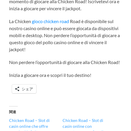
momento di giocare alla Chicken Road! Iscrivetevi ora e
inizia a giocare per vincere il jackpot.
La Chicken
gioco chicken road
Road è disponibile sul
nostro casino online e può essere giocata da dispositivi
mobili e desktop. Non perdere l’opportunità di giocare a
questo gioco del pollo casino online e di vincere il
jackpot!
Non perdere l’opportunità di giocare alla Chicken Road!
Inizia a giocare ora e scopri il tuo destino!
シェア
関連
Chicken Road – Slot di
Chicken Road – Slot di
casin online che offre
casin online con