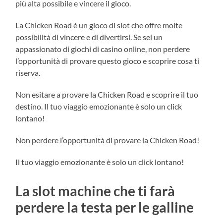
più alta possibile e vincere il gioco.
La Chicken Road è un gioco di slot che offre molte
possibilità di vincere e di divertirsi. Se sei un
appassionato di giochi di casino online, non perdere
l’opportunità di provare questo gioco e scoprire cosa ti
riserva.
Non esitare a provare la Chicken Road e scoprire il tuo
destino. Il tuo viaggio emozionante è solo un click
lontano!
Non perdere l’opportunità di provare la Chicken Road!
Il tuo viaggio emozionante è solo un click lontano!
La slot machine che ti farà
perdere la testa per le galline