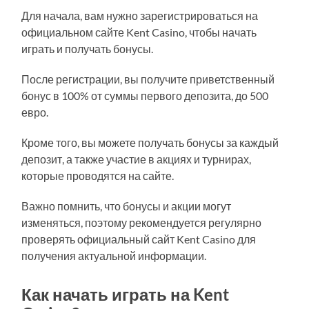
Для начала, вам нужно зарегистрироваться на
официальном сайте Kent Casino, чтобы начать
играть и получать бонусы.
После регистрации, вы получите приветственный
бонус в 100% от суммы первого депозита, до 500
евро.
Кроме того, вы можете получать бонусы за каждый
депозит, а также участие в акциях и турнирах,
которые проводятся на сайте.
Важно помнить, что бонусы и акции могут
изменяться, поэтому рекомендуется регулярно
проверять официальный сайт Kent Casino для
получения актуальной информации.
Как начать играть на Kent