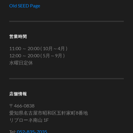
Old SEED Page
営業時間
11:00 ～ 20:00 ( 10月～4月 )
12:00 ～ 20:00 ( 5月～9月 )
水曜日定休
店舗情報
〒466-0838
愛知県名古屋市昭和区五軒家町8番地
リブローネ南山 1F
Tel:
052-835-7035