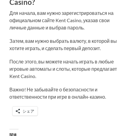
Casino?
Для начала, вам нужно зарегистрироваться на
официальном сайте Kent Casino, указав свои
личные данные и выбрав пароль.
Затем, вам нужно выбрать валюту, в которой вы
хотите играть, и сделать первый депозит.
После этого, вы можете начать играть в любые
игровые автоматы и слоты, которые предлагает
Kent Casino.
Важно! Не забывайте о безопасности и
ответственности при игре в онлайн-казино.
シェア
関連