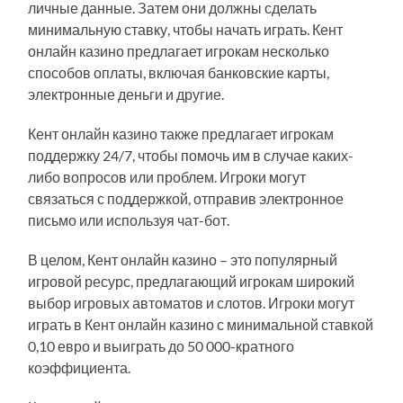
личные данные. Затем они должны сделать
минимальную ставку, чтобы начать играть. Кент
онлайн казино предлагает игрокам несколько
способов оплаты, включая банковские карты,
электронные деньги и другие.
Кент онлайн казино также предлагает игрокам
поддержку 24/7, чтобы помочь им в случае каких-
либо вопросов или проблем. Игроки могут
связаться с поддержкой, отправив электронное
письмо или используя чат-бот.
В целом, Кент онлайн казино – это популярный
игровой ресурс, предлагающий игрокам широкий
выбор игровых автоматов и слотов. Игроки могут
играть в Кент онлайн казино с минимальной ставкой
0,10 евро и выиграть до 50 000-кратного
коэффициента.