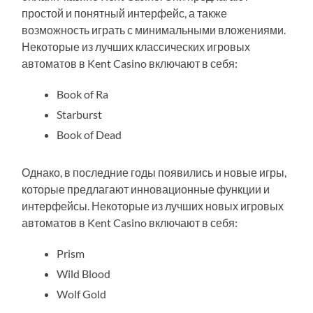
простой и понятный интерфейс, а также
возможность играть с минимальными вложениями.
Некоторые из лучших классических игровых
автоматов в Kent Casino включают в себя:
Book of Ra
Starburst
Book of Dead
Однако, в последние годы появились и новые игры,
которые предлагают инновационные функции и
интерфейсы. Некоторые из лучших новых игровых
автоматов в Kent Casino включают в себя:
Prism
Wild Blood
Wolf Gold