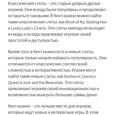
Классические слоты – это старые добрые друзья
игроков. Они всегда были популярны и продолжают
оставаться таковыми. В Кент казино можно найти
такие классические слоты, как Book of Ra, Sizzling Hot
и Lucky Lady’s Charm. Эти слоты никогда не выходят
из моды и всегда привлекают игроков своей
простотой и доступностью.
Кроме того, в Кент казино есть и новые слоты,
которые только начали набирать популярность. Они
отличаются от классических слотов своей
сложностью и интерактивностью. Игроки могут
найти такие новые слоты, как Starburst, Gonzo’s
Quest и Jack and the Beanstalk. Эти слоты
привлекают игроков своей инновационностью и
возможностью выиграть большие суммы денег.
Кент казино – это лучшее место для игроков,
которые ищут новые и интересные игры. В этом