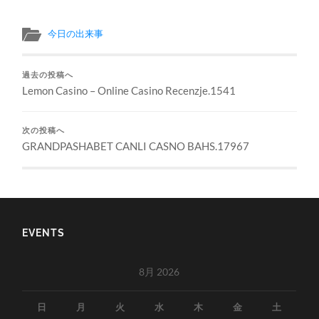
今日の出来事
過去の投稿へ
Lemon Casino – Online Casino Recenzje.1541
次の投稿へ
GRANDPASHABET CANLI CASNO BAHS.17967
EVENTS
8月 2026
日
月
火
水
木
金
土