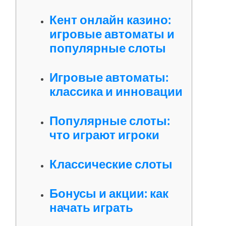
Кент онлайн казино:
игровые автоматы и
популярные слоты
Игровые автоматы:
классика и инновации
Популярные слоты:
что играют игроки
Классические слоты
Бонусы и акции: как
начать играть