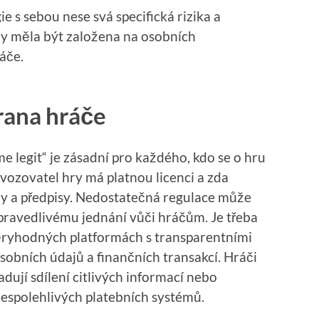
ie s sebou nese svá specifická rizika a
 by měla být založena na osobních
ráče.
hrana hráče
e legit“ je zásadní pro každého, kdo se o hru
rovozovatel hry má platnou licenci a zda
y a předpisy. Nedostatečná regulace může
ravedlivému jednání vůči hráčům. Je třeba
ěryhodných platformách s transparentními
osobních údajů a finančních transakcí. Hráči
dují sdílení citlivých informací nebo
espolehlivých platebních systémů.