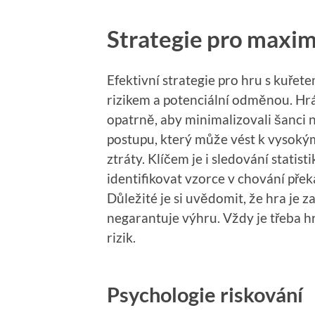
Strategie pro maxim
Efektivní strategie pro hru s kuře
rizikem a potenciální odměnou. Hrá
opatrně, aby minimalizovali šanci n
postupu, který může vést k vysokým
ztráty. Klíčem je i sledování statisti
identifikovat vzorce v chování přek
Důležité je si uvědomit, že hra je 
negarantuje výhru. Vždy je třeba 
rizik.
Psychologie riskování