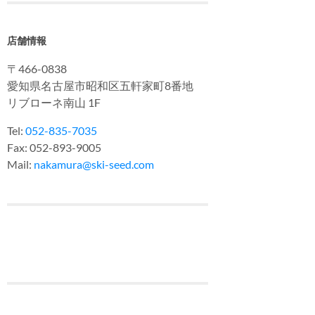
店舗情報
〒466-0838
愛知県名古屋市昭和区五軒家町8番地
リブローネ南山 1F
Tel:
052-835-7035
Fax: 052-893-9005
Mail:
nakamura@ski-seed.com