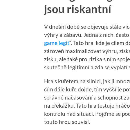
jsou riskantní
V dnešní době se objevuje stále víc
výhry a zábavu. Jedna z nich, často
game legit
“. Tato hra, kde je cílem 
zároveň maximalizovat výhru, získa
zisku, ale také pro rizika s ním spo
skutečně legitimní a zda se vyplatí s
Hra s kuřetem na silnici, jak ji mno
čím dále kuře dojde, tím vyšší je p
správné načasování a schopnost zas
na překážku. Tato hra testuje hráč
kontrolu nad situací. Pojďme se podí
touto hrou souvisí.