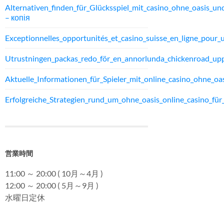
Alternativen_finden_für_Glücksspiel_mit_casino_ohne_oasis_u
– копія
Exceptionnelles_opportunités_et_casino_suisse_en_ligne_pour_
Utrustningen_packas_redo_för_en_annorlunda_chickenroad_upp
Aktuelle_Informationen_für_Spieler_mit_online_casino_ohne_oa
Erfolgreiche_Strategien_rund_um_ohne_oasis_online_casino_für_
営業時間
11:00 ～ 20:00 ( 10月～4月 )
12:00 ～ 20:00 ( 5月～9月 )
水曜日定休