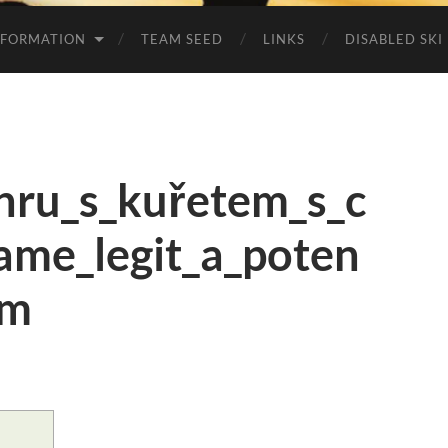
NFORMATION
TEAM SEED
LINKS
DISABLED SKI
_hru_s_kuřetem_s_c
ame_legit_a_poten
am