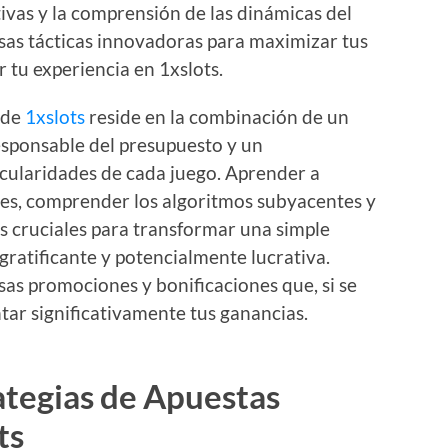
tivas y la comprensión de las dinámicas del
rsas tácticas innovadoras para maximizar tus
r tu experiencia en 1xslots.
 de
1xslots
reside en la combinación de un
esponsable del presupuesto y un
cularidades de cada juego. Aprender a
des, comprender los algoritmos subyacentes y
s cruciales para transformar una simple
gratificante y potencialmente lucrativa.
sas promociones y bonificaciones que, si se
ar significativamente tus ganancias.
tegias de Apuestas
ts