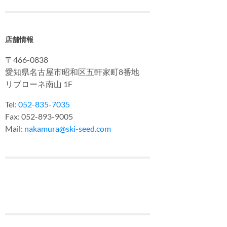
店舗情報
〒466-0838
愛知県名古屋市昭和区五軒家町8番地
リブローネ南山 1F
Tel:
052-835-7035
Fax: 052-893-9005
Mail:
nakamura@ski-seed.com