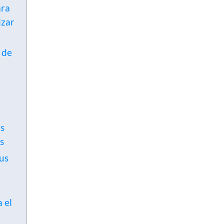
ara
izar
 de
s
s
us
 el