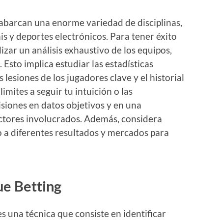
 abarcan una enorme variedad de disciplinas,
is y deportes electrónicos. Para tener éxito
izar un análisis exhaustivo de los equipos,
Esto implica estudiar las estadísticas
as lesiones de los jugadores clave y el historial
imites a seguir tu intuición o las
isiones en datos objetivos y en una
actores involucrados. Además, considera
o a diferentes resultados y mercados para
ue Betting
es una técnica que consiste en identificar