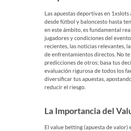
Las apuestas deportivas en 1xslots
desde fútbol y baloncesto hasta ten
en este ámbito, es fundamental real
jugadores y condiciones del evento. 
recientes, las noticias relevantes, l
de enfrentamientos directos. No te l
predicciones de otros; basa tus dec
evaluación rigurosa de todos los f
diversificar tus apuestas, apostand
reducir el riesgo.
La Importancia del Val
El value betting (apuesta de valor) 