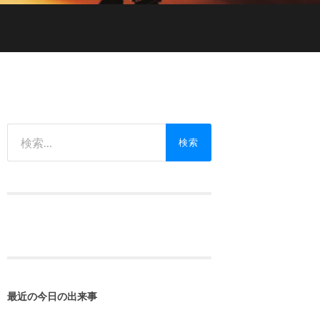
検
索:
最近の今日の出来事