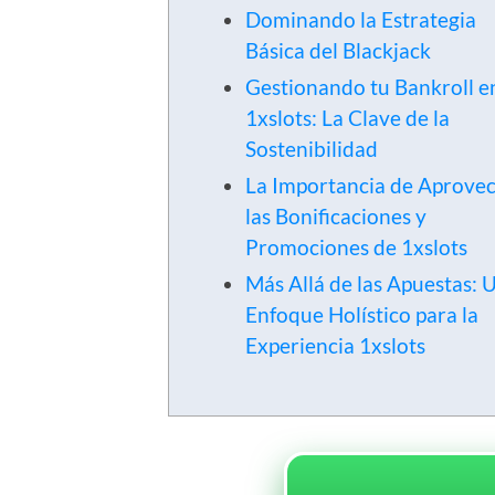
Dominando la Estrategia
Básica del Blackjack
Gestionando tu Bankroll e
1xslots: La Clave de la
Sostenibilidad
La Importancia de Aprove
las Bonificaciones y
Promociones de 1xslots
Más Allá de las Apuestas: 
Enfoque Holístico para la
Experiencia 1xslots