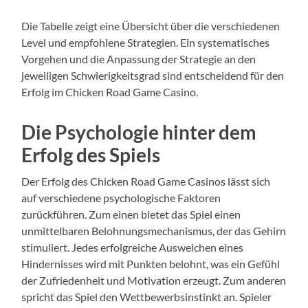
Die Tabelle zeigt eine Übersicht über die verschiedenen
Level und empfohlene Strategien. Ein systematisches
Vorgehen und die Anpassung der Strategie an den
jeweiligen Schwierigkeitsgrad sind entscheidend für den
Erfolg im Chicken Road Game Casino.
Die Psychologie hinter dem
Erfolg des Spiels
Der Erfolg des Chicken Road Game Casinos lässt sich
auf verschiedene psychologische Faktoren
zurückführen. Zum einen bietet das Spiel einen
unmittelbaren Belohnungsmechanismus, der das Gehirn
stimuliert. Jedes erfolgreiche Ausweichen eines
Hindernisses wird mit Punkten belohnt, was ein Gefühl
der Zufriedenheit und Motivation erzeugt. Zum anderen
spricht das Spiel den Wettbewerbsinstinkt an. Spieler