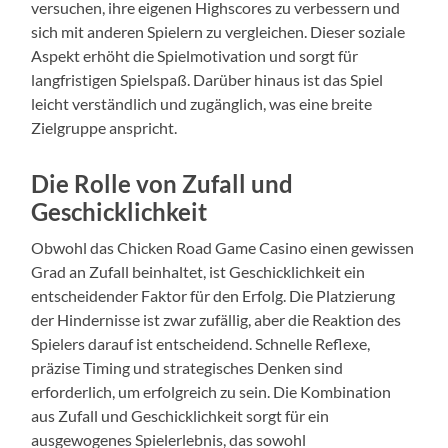
versuchen, ihre eigenen Highscores zu verbessern und
sich mit anderen Spielern zu vergleichen. Dieser soziale
Aspekt erhöht die Spielmotivation und sorgt für
langfristigen Spielspaß. Darüber hinaus ist das Spiel
leicht verständlich und zugänglich, was eine breite
Zielgruppe anspricht.
Die Rolle von Zufall und
Geschicklichkeit
Obwohl das Chicken Road Game Casino einen gewissen
Grad an Zufall beinhaltet, ist Geschicklichkeit ein
entscheidender Faktor für den Erfolg. Die Platzierung
der Hindernisse ist zwar zufällig, aber die Reaktion des
Spielers darauf ist entscheidend. Schnelle Reflexe,
präzise Timing und strategisches Denken sind
erforderlich, um erfolgreich zu sein. Die Kombination
aus Zufall und Geschicklichkeit sorgt für ein
ausgewogenes Spielerlebnis, das sowohl