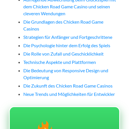
る
dem Chicken Road Game Casino und seinen
cleveren Wendungen
Die Grundlagen des Chicken Road Game
Casinos
Strategien für Anfänger und Fortgeschrittene
Die Psychologie hinter dem Erfolg des Spiels
Die Rolle von Zufall und Geschicklichkeit
Technische Aspekte und Plattformen
Die Bedeutung von Responsive Design und
Optimierung
Die Zukunft des Chicken Road Game Casinos
Neue Trends und Möglichkeiten für Entwickler