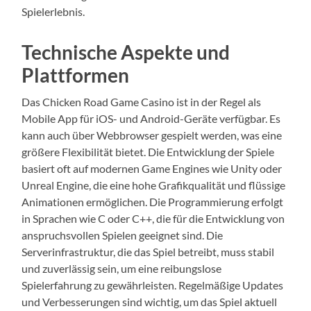
Spielerlebnis.
Technische Aspekte und
Plattformen
Das Chicken Road Game Casino ist in der Regel als
Mobile App für iOS- und Android-Geräte verfügbar. Es
kann auch über Webbrowser gespielt werden, was eine
größere Flexibilität bietet. Die Entwicklung der Spiele
basiert oft auf modernen Game Engines wie Unity oder
Unreal Engine, die eine hohe Grafikqualität und flüssige
Animationen ermöglichen. Die Programmierung erfolgt
in Sprachen wie C oder C++, die für die Entwicklung von
anspruchsvollen Spielen geeignet sind. Die
Serverinfrastruktur, die das Spiel betreibt, muss stabil
und zuverlässig sein, um eine reibungslose
Spielerfahrung zu gewährleisten. Regelmäßige Updates
und Verbesserungen sind wichtig, um das Spiel aktuell