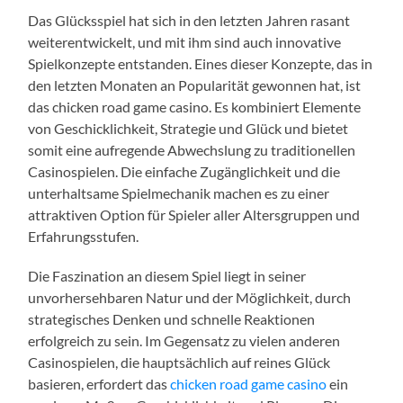
Das Glücksspiel hat sich in den letzten Jahren rasant
weiterentwickelt, und mit ihm sind auch innovative
Spielkonzepte entstanden. Eines dieser Konzepte, das in
den letzten Monaten an Popularität gewonnen hat, ist
das chicken road game casino. Es kombiniert Elemente
von Geschicklichkeit, Strategie und Glück und bietet
somit eine aufregende Abwechslung zu traditionellen
Casinospielen. Die einfache Zugänglichkeit und die
unterhaltsame Spielmechanik machen es zu einer
attraktiven Option für Spieler aller Altersgruppen und
Erfahrungsstufen.
Die Faszination an diesem Spiel liegt in seiner
unvorhersehbaren Natur und der Möglichkeit, durch
strategisches Denken und schnelle Reaktionen
erfolgreich zu sein. Im Gegensatz zu vielen anderen
Casinospielen, die hauptsächlich auf reines Glück
basieren, erfordert das
chicken road game casino
ein