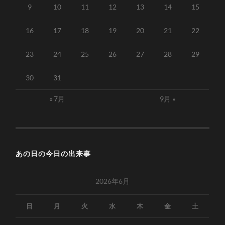
9
10
11
12
13
14
15
16
17
18
19
20
21
22
23
24
25
26
27
28
29
30
31
« 7月
9月 »
あの日の今日の出来事
2026年6月
日
月
火
水
木
金
土