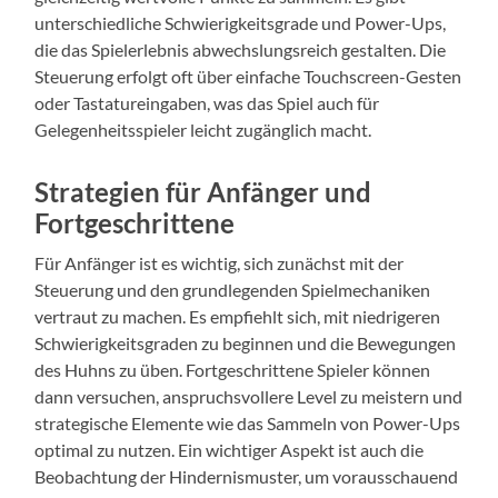
unterschiedliche Schwierigkeitsgrade und Power-Ups,
die das Spielerlebnis abwechslungsreich gestalten. Die
Steuerung erfolgt oft über einfache Touchscreen-Gesten
oder Tastatureingaben, was das Spiel auch für
Gelegenheitsspieler leicht zugänglich macht.
Strategien für Anfänger und
Fortgeschrittene
Für Anfänger ist es wichtig, sich zunächst mit der
Steuerung und den grundlegenden Spielmechaniken
vertraut zu machen. Es empfiehlt sich, mit niedrigeren
Schwierigkeitsgraden zu beginnen und die Bewegungen
des Huhns zu üben. Fortgeschrittene Spieler können
dann versuchen, anspruchsvollere Level zu meistern und
strategische Elemente wie das Sammeln von Power-Ups
optimal zu nutzen. Ein wichtiger Aspekt ist auch die
Beobachtung der Hindernismuster, um vorausschauend