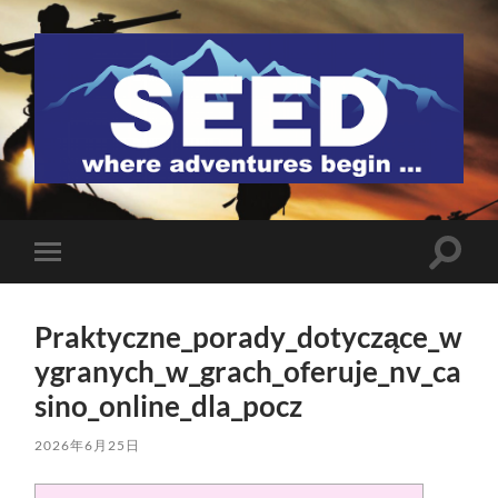
SEED
検
モ
索
バ
フ
イ
ィ
ル
ー
Praktyczne_porady_dotyczące_w
メ
ル
ニ
ygranych_w_grach_oferuje_nv_ca
ド
ュ
を
ー
sino_online_dla_pocz
切
を
り
切
替
り
2026年6月25日
え
替
る
え