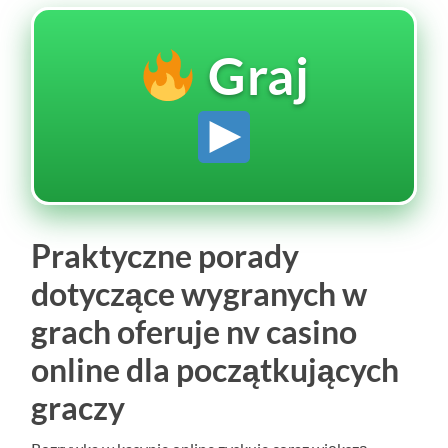
Graj
Praktyczne porady
dotyczące wygranych w
grach oferuje nv casino
online dla początkujących
graczy