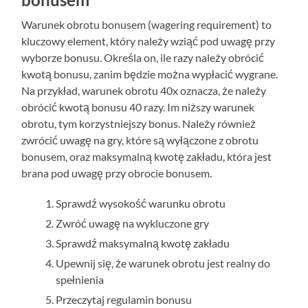
Warunek obrotu bonusem (wagering requirement) to
kluczowy element, który należy wziąć pod uwagę przy
wyborze bonusu. Określa on, ile razy należy obrócić
kwotą bonusu, zanim będzie można wypłacić wygrane.
Na przykład, warunek obrotu 40x oznacza, że należy
obrócić kwotą bonusu 40 razy. Im niższy warunek
obrotu, tym korzystniejszy bonus. Należy również
zwrócić uwagę na gry, które są wyłączone z obrotu
bonusem, oraz maksymalną kwotę zakładu, która jest
brana pod uwagę przy obrocie bonusem.
Sprawdź wysokość warunku obrotu
Zwróć uwagę na wykluczone gry
Sprawdź maksymalną kwotę zakładu
Upewnij się, że warunek obrotu jest realny do
spełnienia
Przeczytaj regulamin bonusu