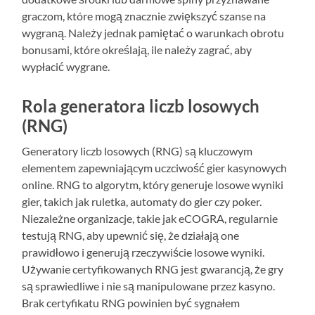
graczom, które mogą znacznie zwiększyć szanse na
wygraną. Należy jednak pamiętać o warunkach obrotu
bonusami, które określają, ile należy zagrać, aby
wypłacić wygrane.
Rola generatora liczb losowych
(RNG)
Generatory liczb losowych (RNG) są kluczowym
elementem zapewniającym uczciwość gier kasynowych
online. RNG to algorytm, który generuje losowe wyniki
gier, takich jak ruletka, automaty do gier czy poker.
Niezależne organizacje, takie jak eCOGRA, regularnie
testują RNG, aby upewnić się, że działają one
prawidłowo i generują rzeczywiście losowe wyniki.
Używanie certyfikowanych RNG jest gwarancją, że gry
są sprawiedliwe i nie są manipulowane przez kasyno.
Brak certyfikatu RNG powinien być sygnałem