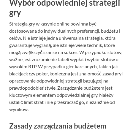
Wybór odpowiedniej strategii
gry
Strategia gry w kasynie online powinna być
dostosowana do indywidualnych preferencji, budżetu i
celów. Nie istnieje jedna uniwersalna strategia, która
gwarantuje wygraną, ale istnieje wiele technik, które
mogą zwiększyć szanse na sukces. W przypadku slotów,
ważne jest zrozumienie tabeli wypłat i wybór slotów o
wysokim RTP. W przypadku gier karcianych, takich jak
blackjack czy poker, konieczna jest znajomość zasad gry i
opracowanie odpowiedniej strategii bazującej na
prawdopodobieństwie. Zarządzanie budżetem jest
kluczowym elementem odpowiedzialnej gry. Należy
ustalić limit strat i nie przekraczać go, niezależnie od
wyników.
Zasady zarządzania budżetem