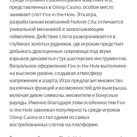
представленных в Olimp Casino, особое место
занимает слот Fire in the Hole. Эта игра,
разработанная компанией Nolimit City, отличается
уникальной механикой и захватывающим
геймплеем. Действие слота разворачивается в
глубинах золотых рудников, где игрокам предстоит
добывать драгоценные сокровища под звуки
взрывов динамита и стук шахтерских инструментов.
Визуальное оформление Fire in the Hole выполнено
на высоком уровне, создавая атмосферу
напряжения и азарта. Игра предлагает множество
различных функций и возможностей для выигрыша,
включая дикие символы, множители и бонусные
раунды. Именно благодаря этим особенностям Fire
in the Hole завоевал популярность среди игроков
Olimp Casino и стал одним из самых
востребованных слотов на платформе.