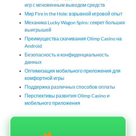
る
игр с мгновенным выводом средств
Мир Fire in the Hole: взрывной игровой опыт
Механика Lucky Wagon Spins: секрет больших
выигрышей
Преимущества скачивания Olimp Casino на
Android
Безопасность и конфиденциальность
данных
Оптимизация мобильного приложения для
комфортной игры
Поддержка различных способов оплаты
Перспективы развития Olimp Casino и
мобильного приложения