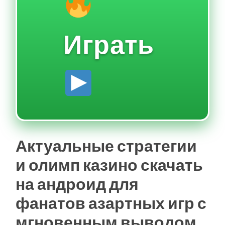
Играть
Актуальные стратегии
и олимп казино скачать
на андроид для
фанатов азартных игр с
мгновенным выводом