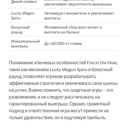
Дикий символ
увеличивает вероятность выигрыша
Lucky Wagon
Активирует множители и увеличивает
Spins
выплаты
Бонусный
Мгновенный сбор всех монет и
раунд
выплата на баланс
Максимальный
До x60 000 от ставки
выигрыш
Понимание ключевых особенностей Fire in the Hole,
таких как механика Lucky Wagon Spins и бонусный
раунд, позволяет игрокам разрабатывать
эффективные стратегии и увеличивать свои шансы
на успех. Важно помнить, что азартные игры – это
развлечение, и не следует рассчитывать на
гарантированный выигрыш. Однако, грамотный
подход и ответственная игра могут принести не
только удовольствие, но и ощутимую прибыль.