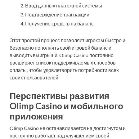
Ввод данных платежной системы
Подтверждение транзакции
Получение средств на баланс
Этот простой процесс позволяет игрокам быстро и
безопасно пополнять свой игровой баланс и
выводить выигрыши. Olimp Casino постоянно
расширяет список поддерживаемых способов
оплаты, чтобы удовлетворить потребности всех
своих пользователей.
Перспективы развития
Olimp Casino и мобильного
приложения
Olimp Casino не останавливается на достигнутом и
постоянно работает над улучшением своей