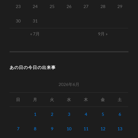
23
24
25
26
27
28
29
30
31
« 7月
9月 »
あの日の今日の出来事
2026年6月
日
月
火
水
木
金
土
1
2
3
4
5
6
7
8
9
10
11
12
13