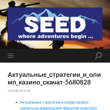
SEED
検
モ
索
バ
フ
イ
ィ
ル
ー
Актуальные_стратегии_и_оли
メ
ル
ニ
мп_казино_скачат-5680828
ド
ュ
を
ー
切
を
2026年6月25日
り
切
替
り
え
Актуальные стратегии и олимп казино
替
る
え
скачать на андроид для фанатов азартных