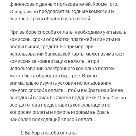
финансовых данных пользователей. Кроме того,
Olimp Casino предлагает выгодные комиссии и
быстрые сроки обработки платежей.
При выборе способа оплаты необходимо учитывать
комиссии, сроки обработки платежей и лимиты на
ввод и вывод средств. Например, при
использовании банковской карты может взиматься
комиссия за конвертацию валюты, а при
использовании электронного кошелька платеж
может быть обработан быстрее. Важно
внимательно изучить условия использования
каждого способа оплаты, чтобы выбрать наиболее
выгодный вариант. Служба поддержки Olimp Casino
всегда готова предоставить консультацию по
вопросам оплаты и помочь игрокам выбрать
наиболее подходящий способ оплаты.
Выбор способа оплаты