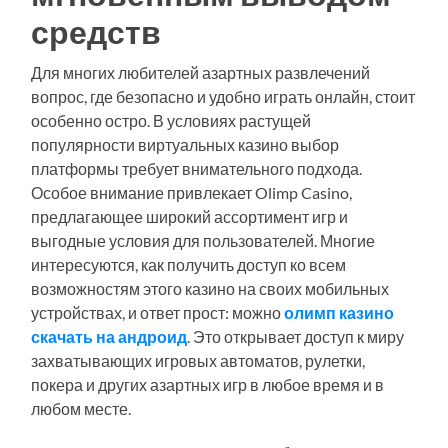
средств
Для многих любителей азартных развлечений
вопрос, где безопасно и удобно играть онлайн, стоит
особенно остро. В условиях растущей
популярности виртуальных казино выбор
платформы требует внимательного подхода.
Особое внимание привлекает Olimp Casino,
предлагающее широкий ассортимент игр и
выгодные условия для пользователей. Многие
интересуются, как получить доступ ко всем
возможностям этого казино на своих мобильных
устройствах, и ответ прост: можно
олимп казино
скачать на андроид
. Это открывает доступ к миру
захватывающих игровых автоматов, рулетки,
покера и других азартных игр в любое время и в
любом месте.