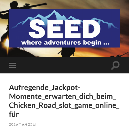
SEED
検
モ
索
バ
フ
イ
ィ
ル
ー
Aufregende_Jackpot-
メ
ル
ニ
Momente_erwarten_dich_beim_
ド
ュ
を
ー
Chicken_Road_slot_game_online_
切
を
り
切
für
替
り
え
替
る
え
2026年6月25日