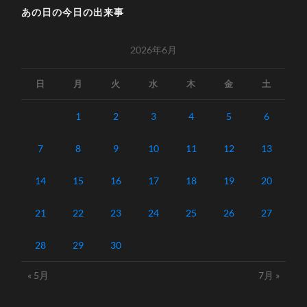
あの日の今日の出来事
2026年6月
日
月
火
水
木
金
土
1
2
3
4
5
6
7
8
9
10
11
12
13
14
15
16
17
18
19
20
21
22
23
24
25
26
27
28
29
30
« 5月
7月 »