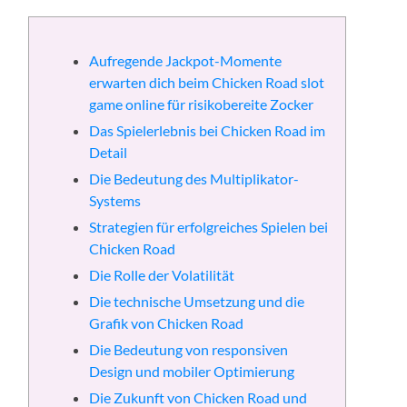
る
Aufregende Jackpot-Momente
erwarten dich beim Chicken Road slot
game online für risikobereite Zocker
Das Spielerlebnis bei Chicken Road im
Detail
Die Bedeutung des Multiplikator-
Systems
Strategien für erfolgreiches Spielen bei
Chicken Road
Die Rolle der Volatilität
Die technische Umsetzung und die
Grafik von Chicken Road
Die Bedeutung von responsiven
Design und mobiler Optimierung
Die Zukunft von Chicken Road und