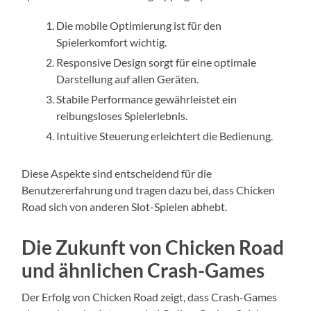
Die mobile Optimierung ist für den
Spielerkomfort wichtig.
Responsive Design sorgt für eine optimale
Darstellung auf allen Geräten.
Stabile Performance gewährleistet ein
reibungsloses Spielerlebnis.
Intuitive Steuerung erleichtert die Bedienung.
Diese Aspekte sind entscheidend für die
Benutzererfahrung und tragen dazu bei, dass Chicken
Road sich von anderen Slot-Spielen abhebt.
Die Zukunft von Chicken Road
und ähnlichen Crash-Games
Der Erfolg von Chicken Road zeigt, dass Crash-Games