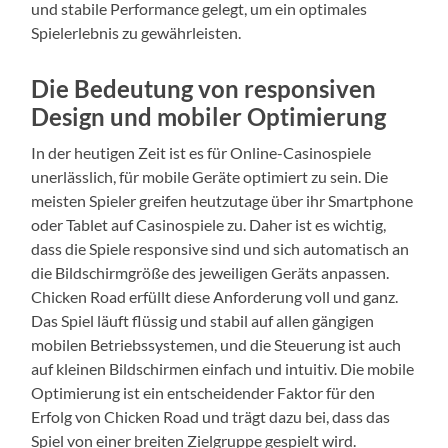
und stabile Performance gelegt, um ein optimales
Spielerlebnis zu gewährleisten.
Die Bedeutung von responsiven
Design und mobiler Optimierung
In der heutigen Zeit ist es für Online-Casinospiele
unerlässlich, für mobile Geräte optimiert zu sein. Die
meisten Spieler greifen heutzutage über ihr Smartphone
oder Tablet auf Casinospiele zu. Daher ist es wichtig,
dass die Spiele responsive sind und sich automatisch an
die Bildschirmgröße des jeweiligen Geräts anpassen.
Chicken Road erfüllt diese Anforderung voll und ganz.
Das Spiel läuft flüssig und stabil auf allen gängigen
mobilen Betriebssystemen, und die Steuerung ist auch
auf kleinen Bildschirmen einfach und intuitiv. Die mobile
Optimierung ist ein entscheidender Faktor für den
Erfolg von Chicken Road und trägt dazu bei, dass das
Spiel von einer breiten Zielgruppe gespielt wird.