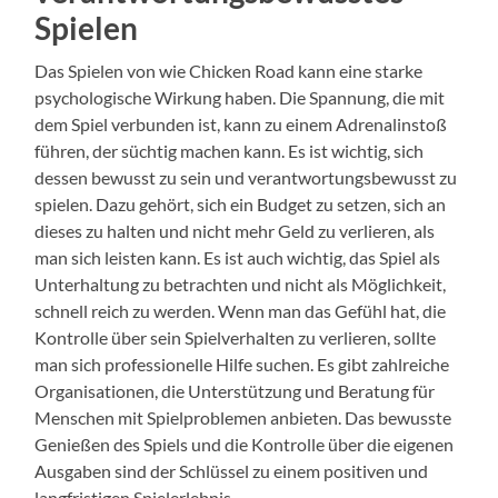
Spielen
Das Spielen von
wie Chicken Road kann eine starke
psychologische Wirkung haben. Die Spannung, die mit
dem Spiel verbunden ist, kann zu einem Adrenalinstoß
führen, der süchtig machen kann. Es ist wichtig, sich
dessen bewusst zu sein und verantwortungsbewusst zu
spielen. Dazu gehört, sich ein Budget zu setzen, sich an
dieses zu halten und nicht mehr Geld zu verlieren, als
man sich leisten kann. Es ist auch wichtig, das Spiel als
Unterhaltung zu betrachten und nicht als Möglichkeit,
schnell reich zu werden. Wenn man das Gefühl hat, die
Kontrolle über sein Spielverhalten zu verlieren, sollte
man sich professionelle Hilfe suchen. Es gibt zahlreiche
Organisationen, die Unterstützung und Beratung für
Menschen mit Spielproblemen anbieten. Das bewusste
Genießen des Spiels und die Kontrolle über die eigenen
Ausgaben sind der Schlüssel zu einem positiven und
langfristigen Spielerlebnis.