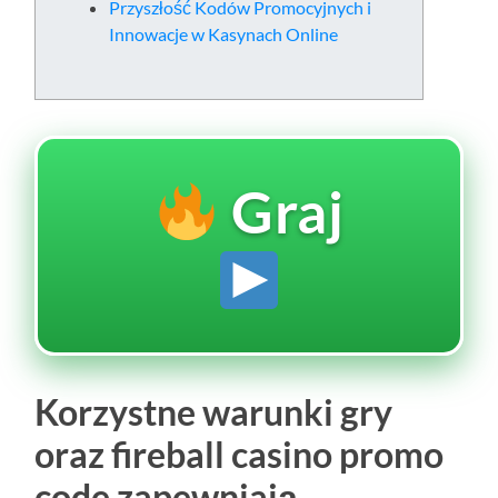
Przyszłość Kodów Promocyjnych i
Innowacje w Kasynach Online
Graj
Korzystne warunki gry
oraz fireball casino promo
code zapewniają