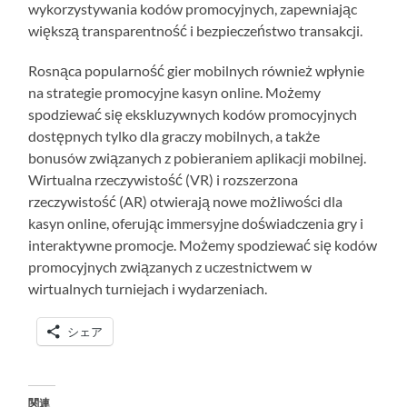
wykorzystywania kodów promocyjnych, zapewniając
większą transparentność i bezpieczeństwo transakcji.
Rosnąca popularność gier mobilnych również wpłynie
na strategie promocyjne kasyn online. Możemy
spodziewać się ekskluzywnych kodów promocyjnych
dostępnych tylko dla graczy mobilnych, a także
bonusów związanych z pobieraniem aplikacji mobilnej.
Wirtualna rzeczywistość (VR) i rozszerzona
rzeczywistość (AR) otwierają nowe możliwości dla
kasyn online, oferując immersyjne doświadczenia gry i
interaktywne promocje. Możemy spodziewać się kodów
promocyjnych związanych z uczestnictwem w
wirtualnych turniejach i wydarzeniach.
シェア
関連