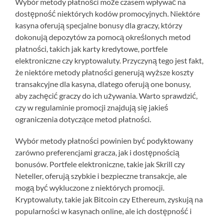
Wybór metody płatności może czasem wpływać na
dostępność niektórych kodów promocyjnych. Niektóre
kasyna oferują specjalne bonusy dla graczy, którzy
dokonują depozytów za pomocą określonych metod
płatności, takich jak karty kredytowe, portfele
elektroniczne czy kryptowaluty. Przyczyną tego jest fakt,
że niektóre metody płatności generują wyższe koszty
transakcyjne dla kasyna, dlatego oferują one bonusy,
aby zachęcić graczy do ich używania. Warto sprawdzić,
czy w regulaminie promocji znajdują się jakieś
ograniczenia dotyczące metod płatności.
Wybór metody płatności powinien być podyktowany
zarówno preferencjami gracza, jak i dostępnością
bonusów. Portfele elektroniczne, takie jak Skrill czy
Neteller, oferują szybkie i bezpieczne transakcje, ale
mogą być wykluczone z niektórych promocji.
Kryptowaluty, takie jak Bitcoin czy Ethereum, zyskują na
popularności w kasynach online, ale ich dostępność i