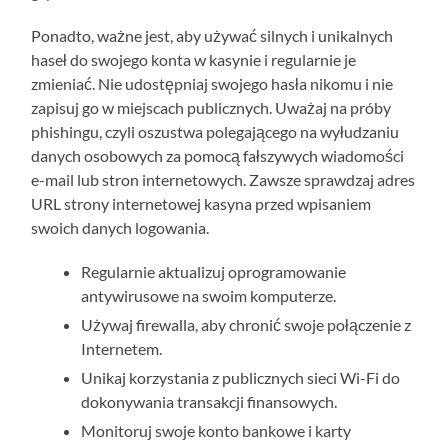
Ponadto, ważne jest, aby używać silnych i unikalnych
haseł do swojego konta w kasynie i regularnie je
zmieniać. Nie udostępniaj swojego hasła nikomu i nie
zapisuj go w miejscach publicznych. Uważaj na próby
phishingu, czyli oszustwa polegającego na wyłudzaniu
danych osobowych za pomocą fałszywych wiadomości
e-mail lub stron internetowych. Zawsze sprawdzaj adres
URL strony internetowej kasyna przed wpisaniem
swoich danych logowania.
Regularnie aktualizuj oprogramowanie
antywirusowe na swoim komputerze.
Używaj firewalla, aby chronić swoje połączenie z
Internetem.
Unikaj korzystania z publicznych sieci Wi-Fi do
dokonywania transakcji finansowych.
Monitoruj swoje konto bankowe i karty