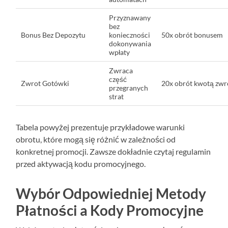
Przyznawany
bez
Bonus Bez Depozytu
konieczności
50x obrót bonusem
dokonywania
wpłaty
Zwraca
część
Zwrot Gotówki
20x obrót kwotą zwr
przegranych
strat
Tabela powyżej prezentuje przykładowe warunki
obrotu, które mogą się różnić w zależności od
konkretnej promocji. Zawsze dokładnie czytaj regulamin
przed aktywacją kodu promocyjnego.
Wybór Odpowiedniej Metody
Płatności a Kody Promocyjne