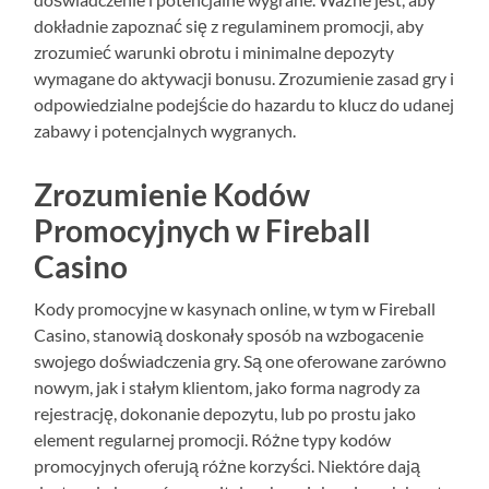
dokładnie zapoznać się z regulaminem promocji, aby
zrozumieć warunki obrotu i minimalne depozyty
wymagane do aktywacji bonusu. Zrozumienie zasad gry i
odpowiedzialne podejście do hazardu to klucz do udanej
zabawy i potencjalnych wygranych.
Zrozumienie Kodów
Promocyjnych w Fireball
Casino
Kody promocyjne w kasynach online, w tym w Fireball
Casino, stanowią doskonały sposób na wzbogacenie
swojego doświadczenia gry. Są one oferowane zarówno
nowym, jak i stałym klientom, jako forma nagrody za
rejestrację, dokonanie depozytu, lub po prostu jako
element regularnej promocji. Różne typy kodów
promocyjnych oferują różne korzyści. Niektóre dają