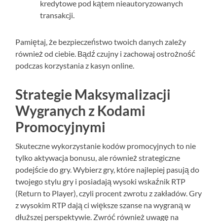
kredytowe pod kątem nieautoryzowanych
transakcji.
Pamiętaj, że bezpieczeństwo twoich danych zależy
również od ciebie. Bądź czujny i zachowaj ostrożność
podczas korzystania z kasyn online.
Strategie Maksymalizacji
Wygranych z Kodami
Promocyjnymi
Skuteczne wykorzystanie kodów promocyjnych to nie
tylko aktywacja bonusu, ale również strategiczne
podejście do gry. Wybierz gry, które najlepiej pasują do
twojego stylu gry i posiadają wysoki wskaźnik RTP
(Return to Player), czyli procent zwrotu z zakładów. Gry
z wysokim RTP dają ci większe szanse na wygraną w
dłuższej perspektywie. Zwróć również uwagę na