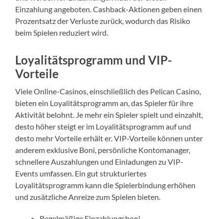
Einzahlung angeboten. Cashback-Aktionen geben einen
Prozentsatz der Verluste zurück, wodurch das Risiko
beim Spielen reduziert wird.
Loyalitätsprogramm und VIP-
Vorteile
Viele Online-Casinos, einschließlich des Pelican Casino,
bieten ein Loyalitätsprogramm an, das Spieler für ihre
Aktivität belohnt. Je mehr ein Spieler spielt und einzahlt,
desto höher steigt er im Loyalitätsprogramm auf und
desto mehr Vorteile erhält er. VIP-Vorteile können unter
anderem exklusive Boni, persönliche Kontomanager,
schnellere Auszahlungen und Einladungen zu VIP-
Events umfassen. Ein gut strukturiertes
Loyalitätsprogramm kann die Spielerbindung erhöhen
und zusätzliche Anreize zum Spielen bieten.
Regelmäßige Einzahlungsboni