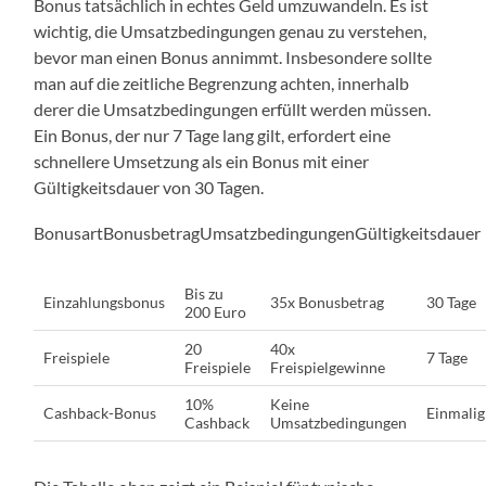
Bonus tatsächlich in echtes Geld umzuwandeln. Es ist
wichtig, die Umsatzbedingungen genau zu verstehen,
bevor man einen Bonus annimmt. Insbesondere sollte
man auf die zeitliche Begrenzung achten, innerhalb
derer die Umsatzbedingungen erfüllt werden müssen.
Ein Bonus, der nur 7 Tage lang gilt, erfordert eine
schnellere Umsetzung als ein Bonus mit einer
Gültigkeitsdauer von 30 Tagen.
BonusartBonusbetragUmsatzbedingungenGültigkeitsdauer
Bis zu
Einzahlungsbonus
35x Bonusbetrag
30 Tage
200 Euro
20
40x
Freispiele
7 Tage
Freispiele
Freispielgewinne
10%
Keine
Cashback-Bonus
Einmalig
Cashback
Umsatzbedingungen