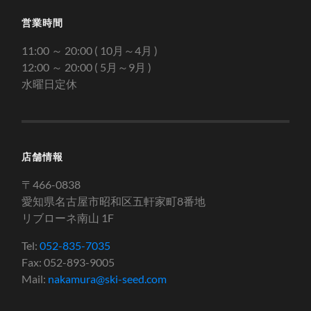
営業時間
11:00 ～ 20:00 ( 10月～4月 )
12:00 ～ 20:00 ( 5月～9月 )
水曜日定休
店舗情報
〒466-0838
愛知県名古屋市昭和区五軒家町8番地
リブローネ南山 1F
Tel:
052-835-7035
Fax: 052-893-9005
Mail:
nakamura@ski-seed.com