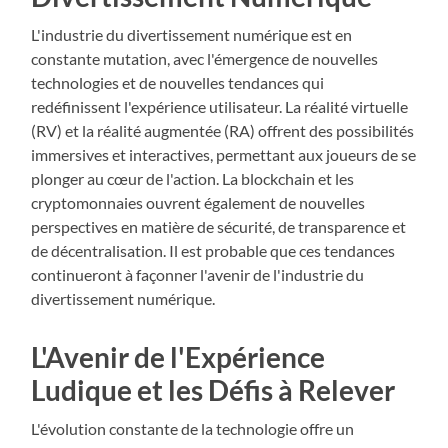
L'industrie du divertissement numérique est en
constante mutation, avec l'émergence de nouvelles
technologies et de nouvelles tendances qui
redéfinissent l'expérience utilisateur. La réalité virtuelle
(RV) et la réalité augmentée (RA) offrent des possibilités
immersives et interactives, permettant aux joueurs de se
plonger au cœur de l'action. La blockchain et les
cryptomonnaies ouvrent également de nouvelles
perspectives en matière de sécurité, de transparence et
de décentralisation. Il est probable que ces tendances
continueront à façonner l'avenir de l'industrie du
divertissement numérique.
L'Avenir de l'Expérience
Ludique et les Défis à Relever
L'évolution constante de la technologie offre un