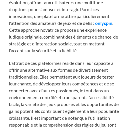
évolution, offrant aux utilisateurs une multitude
d'options pour s'amuser et interagir. Parmi ces
innovations, une plateforme attire particulièrement
l'attention des amateurs de jeux et de défis :
onlyspin
.
Cette approche novatrice propose une expérience
ludique originale, combinant des éléments de chance, de
stratégie et d'interaction sociale, tout en mettant
l'accent sur la sécurité et la fiabilité.
L'attrait de ces plateformes réside dans leur capacité à
offrir une alternative aux formes de divertissement
traditionnelles. Elles permettent aux joueurs de tester
leur chance, de développer leurs compétences et de se
connecter avec d'autres passionnés, le tout dans un
environnement contrôlé et transparent. L'accessibilité
facile, la variété des jeux proposés et les opportunités de
gains potentiels contribuent également à leur popularité
croissante. Il est important de noter que l'utilisation
responsable et la compréhension des règles du jeu sont