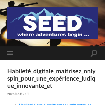
SEED
検
モ
索
バ
フ
イ
ィ
ル
ー
Habileté_digitale_maitrisez_only
メ
ル
ニ
spin_pour_une_expérience_ludiq
ド
ュ
を
ー
ue_innovante_et
切
を
り
切
替
り
2026年6月25日
え
替
る
え
Habileté digitale, maitrisez onlyspin pour une