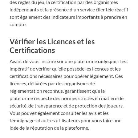
des règles du jeu, la certification par des organismes
indépendants et la présence d'un service clientèle réactif
sont également des indicateurs importants à prendre en
compte.
Vérifier les Licences et les
Certifications
Avant de vous inscrire sur une plateforme
onlyspin
, il est
impératif de vérifier qu'elle possède les licences et les
certifications nécessaires pour opérer légalement. Ces
licences, délivrées par des organismes de
réglementation reconnus, garantissent que la
plateforme respecte des normes strictes en matière de
sécurité, de transparence et de protection des joueurs.
Vous pouvez également consulter les avis et les
témoignages d'autres utilisateurs pour vous faire une
idée de la réputation de la plateforme.