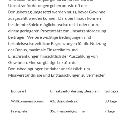
Umsatzanforderungen geben an, wie oft der
Bonusbetrag umgesetzt werden muss, bevor Gewinne
ausgezahlt werden können. Darüber hinaus können
bestimmte Spiele möglicherweise nicht oder nur zu
einem geringeren Prozentsatz zur Umsatzanforderung
beitragen. Weitere wichtige Bedingungen sind
beispielsweise zeitliche Begrenzungen für die Nutzung
des Bonus, maximale Einsatzlimits und
Einschränkungen hinsichtlich der Auszahlung von
Gewinnen. Eine sorgfältige Lektüre der
Bonusbedingungen ist daher unerlässlich, um
Missverständnisse und Enttäuschungen zu vermeiden.
Bonusart
Umsatzanforderung (Beispiel)
Gültigke
Willkommensbonus
40x Bonusbetrag
30 Tage
Freispiele
35x Freispielgewinne
7 Tage