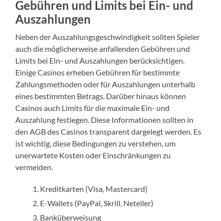
Gebühren und Limits bei Ein- und
Auszahlungen
Neben der Auszahlungsgeschwindigkeit sollten Spieler
auch die möglicherweise anfallenden Gebühren und
Limits bei Ein- und Auszahlungen berücksichtigen.
Einige Casinos erheben Gebühren für bestimmte
Zahlungsmethoden oder für Auszahlungen unterhalb
eines bestimmten Betrags. Darüber hinaus können
Casinos auch Limits für die maximale Ein- und
Auszahlung festlegen. Diese Informationen sollten in
den AGB des Casinos transparent dargelegt werden. Es
ist wichtig, diese Bedingungen zu verstehen, um
unerwartete Kosten oder Einschränkungen zu
vermeiden.
Kreditkarten (Visa, Mastercard)
E-Wallets (PayPal, Skrill, Neteller)
Banküberweisung