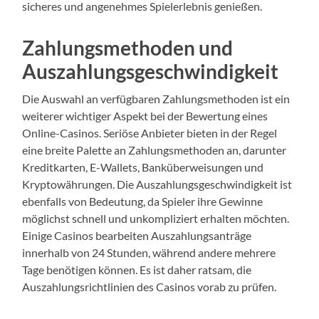
sicheres und angenehmes Spielerlebnis genießen.
Zahlungsmethoden und
Auszahlungsgeschwindigkeit
Die Auswahl an verfügbaren Zahlungsmethoden ist ein
weiterer wichtiger Aspekt bei der Bewertung eines
Online-Casinos. Seriöse Anbieter bieten in der Regel
eine breite Palette an Zahlungsmethoden an, darunter
Kreditkarten, E-Wallets, Banküberweisungen und
Kryptowährungen. Die Auszahlungsgeschwindigkeit ist
ebenfalls von Bedeutung, da Spieler ihre Gewinne
möglichst schnell und unkompliziert erhalten möchten.
Einige Casinos bearbeiten Auszahlungsanträge
innerhalb von 24 Stunden, während andere mehrere
Tage benötigen können. Es ist daher ratsam, die
Auszahlungsrichtlinien des Casinos vorab zu prüfen.