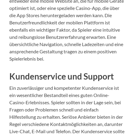
entweder eine mobile Website an, die für mobile Geräte
optimiert ist, oder eine spezielle Casino-App, die über
die App Stores heruntergeladen werden kann. Die
Benutzerfreundlichkeit der mobilen Plattform ist
ebenfalls ein wichtiger Faktor, da Spieler eine intuitive
und reibungslose Benutzererfahrung erwarten. Eine
übersichtliche Navigation, schnelle Ladezeiten und eine
ansprechende Gestaltung tragen zu einem positiven
Spielerlebnis bei.
Kundenservice und Support
Ein zuverlässiger und kompetenter Kundenservice ist
ein wesentlicher Bestandteil eines guten Online-
Casino-Erlebnisses. Spieler sollten in der Lage sein, bei
Fragen oder Problemen schnell und einfach
Hilfestellung zu erhalten. Seriöse Anbieter bieten in der
Regel verschiedene Kontaktmöglichkeiten an, darunter
Live-Chat, E-Mail und Telefon. Der Kundenservice sollte