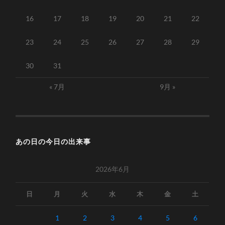
16
17
18
19
20
21
22
23
24
25
26
27
28
29
30
31
« 7月
9月 »
あの日の今日の出来事
2026年6月
日
月
火
水
木
金
土
1
2
3
4
5
6