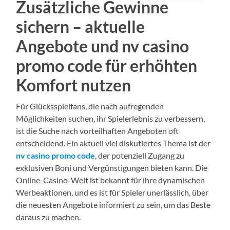
Zusätzliche Gewinne
sichern – aktuelle
Angebote und nv casino
promo code für erhöhten
Komfort nutzen
Für Glücksspielfans, die nach aufregenden
Möglichkeiten suchen, ihr Spielerlebnis zu verbessern,
ist die Suche nach vorteilhaften Angeboten oft
entscheidend. Ein aktuell viel diskutiertes Thema ist der
nv casino promo code
, der potenziell Zugang zu
exklusiven Boni und Vergünstigungen bieten kann. Die
Online-Casino-Welt ist bekannt für ihre dynamischen
Werbeaktionen, und es ist für Spieler unerlässlich, über
die neuesten Angebote informiert zu sein, um das Beste
daraus zu machen.