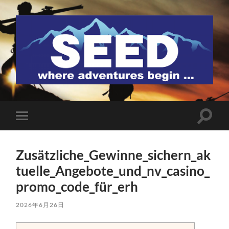
SEED
検
モ
索
バ
フ
イ
ィ
ル
ー
Zusätzliche_Gewinne_sichern_ak
メ
ル
ニ
tuelle_Angebote_und_nv_casino_
ド
ュ
を
ー
promo_code_für_erh
切
を
り
切
替
り
2026年6月26日
え
替
る
え