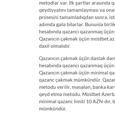
metodlar var. İlk şərtlər arasında 
qeydiyyatını tamamlayması və onay
prosesini tamamladıqdan sonra, ist
adımda gələ bilərlər. Bununla birl
hesabında qazancı qazanmaq üçün is
Qazancın çəkmək üçün mostbet.az s
daxil olmalıdır.
Qazancın çəkmək üçün dəstək dəstəy
hesabında qazancı qazanmaq üçün is
Qazancın çəkmək üçün minimal qaza
qazanc çəkmək mümkündür. Qazancı
metodu verilir, məsələn, banka kar
qeyd etmə metodu. Mostbet Azerb
minimal qazanc limiti 10 AZN-dır,
mümkündür.