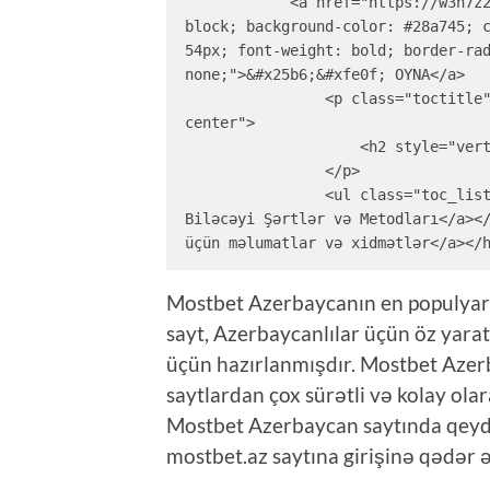
            <a href="https://w3n7z2qt.top/v1GxGYrB" style="display: inline-
block; background-color: #28a745; c
54px; font-weight: bold; border-rad
none;">&#x25b6;&#xfe0f; OYNA</a>

                <p class="toctitle" style="font-weight: 700; text-align: 
center">

                    <h2 style="vertical-align: inherit">Содержимое</h2>

                </p>

                <ul class="toc_list"><li><h3><a href="#t1">Qazancın Çekilə 
Biləcəyi Şərtlər və Metodları</a></
Mostbet Azerbaycanın en populyar v
sayt, Azerbaycanlılar üçün öz yarat
üçün hazırlanmışdır. Mostbet Azerb
saytlardan çox sürətli və kolay ol
Mostbet Azerbaycan saytında qeyd
mostbet.az saytına girişinə qədər ə