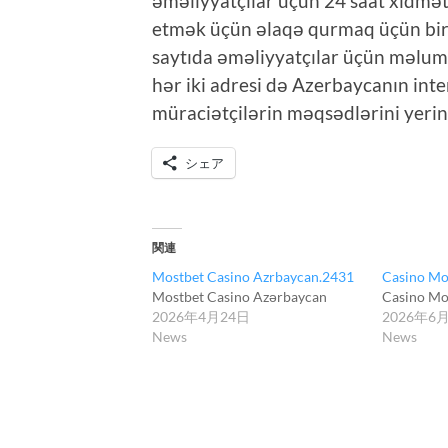
əməliyyatçılar üçün 24 saat xidmət 
etmək üçün əlaqə qurmaq üçün bir
saytıda əməliyyatçılar üçün məluma
hər iki adresi də Azerbaycanın inte
müraciətçilərin məqsədlərini yerin
シェア
関連
Mostbet Casino Azrbaycan.2431
Casino Mo
Mostbet Casino Azərbaycan
Casino Mo
2026年4月24日
2026年6
News
News