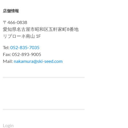
店舗情報
〒466-0838
愛知県名古屋市昭和区五軒家町8番地
リブローネ南山 1F
Tel:
052-835-7035
Fax: 052-893-9005
Mail:
nakamura@ski-seed.com
Login