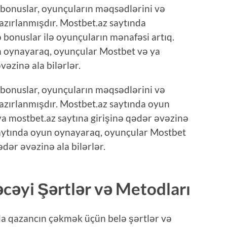
bonuslar, oyunçuların məqsədlərini və
azırlanmışdır. Mostbet.az saytında
bonuslar ilə oyunçuların mənafəsi artıq.
 oynayaraq, oyunçular Mostbet və ya
vəzinə ala bilərlər.
bonuslar, oyunçuların məqsədlərini və
azırlanmışdır. Mostbet.az saytında oyun
a mostbet.az saytına girişinə qədər əvəzinə
saytında oyun oynayaraq, oyunçular Mostbet
ədər əvəzinə ala bilərlər.
əcəyi Şərtlər və Metodları
a qazancın çəkmək üçün belə şərtlər və