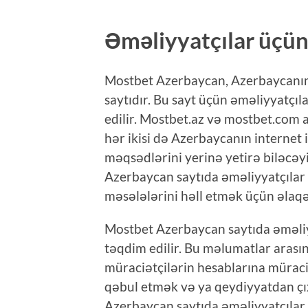
Əməliyyatçılar üçün
Mostbet Azerbaycan, Azerbaycanın 
saytıdır. Bu sayt üçün əməliyyatçı
edilir. Mostbet.az və mostbet.com a
hər ikisi də Azerbaycanın internet 
məqsədlərini yerinə yetirə biləcəy
Azerbaycan saytıda əməliyyatçılar 
məsələlərini həll etmək üçün əlaq
Mostbet Azerbaycan saytıda əməli
təqdim edilir. Bu məlumatlar arası
müraciətçilərin hesablarına mürac
qəbul etmək və ya qeydiyyatdan çı
Azerbaycan saytıda əməliyyatçılar