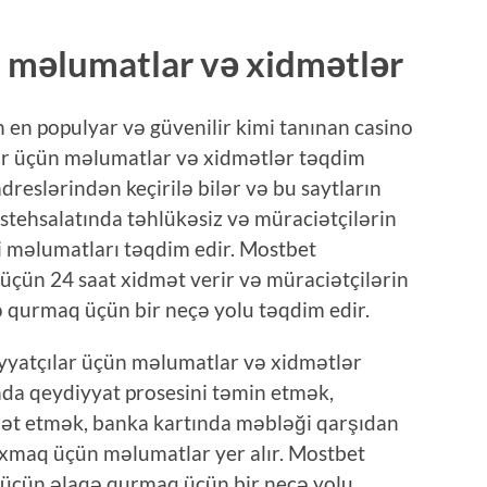
 məlumatlar və xidmətlər
en populyar və güvenilir kimi tanınan casino
lar üçün məlumatlar və xidmətlər təqdim
dreslərindən keçirilə bilər və bu saytların
istehsalatında təhlükəsiz və müraciətçilərin
i məlumatları təqdim edir. Mostbet
üçün 24 saat xidmət verir və müraciətçilərin
ə qurmaq üçün bir neçə yolu təqdim edir.
yyatçılar üçün məlumatlar və xidmətlər
nda qeydiyyat prosesini təmin etmək,
iət etmək, banka kartında məbləği qarşıdan
xmaq üçün məlumatlar yer alır. Mostbet
 üçün əlaqə qurmaq üçün bir neçə yolu