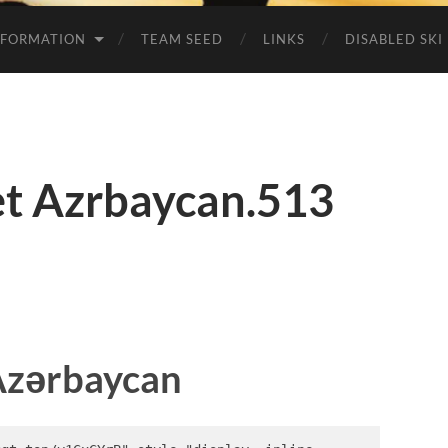
NFORMATION
TEAM SEED
LINKS
DISABLED SKI
t Azrbaycan.513
Azərbaycan