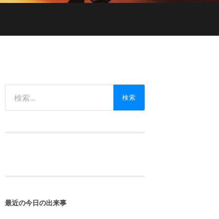
検
索:
最近の今日の出来事