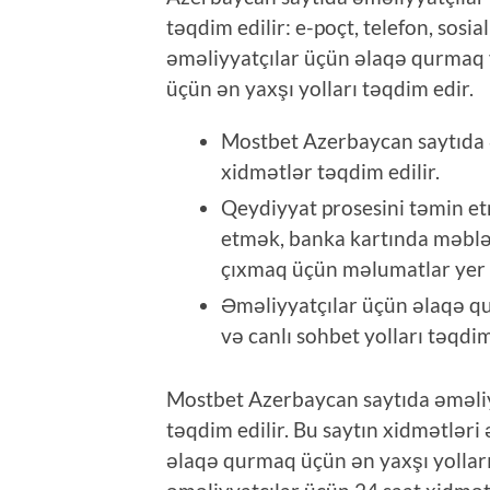
təqdim edilir: e-poçt, telefon, sosi
əməliyyatçılar üçün əlaqə qurmaq 
üçün ən yaxşı yolları təqdim edir.
Mostbet Azerbaycan saytıda 
xidmətlər təqdim edilir.
Qeydiyyat prosesini təmin et
etmək, banka kartında məblə
çıxmaq üçün məlumatlar yer a
Əməliyyatçılar üçün əlaqə qu
və canlı sohbet yolları təqdim 
Mostbet Azerbaycan saytıda əməli
təqdim edilir. Bu saytın xidmətləri
əlaqə qurmaq üçün ən yaxşı yollar