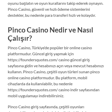
oyunu başlatın ve oyun kurallarını takip ederek oynayın.
Pinco Casino, güvenli ve hızlı ödeme sistemlerini
destekler, bu nedenle para transferi hızlı ve kolaydır.
Pinco Casino Nedir ve Nasıl
Çalışır?
Pinco Casino, Türkiye’de popüler bir online casino
platformudur. Güncel giriş yapmak için
https://foundersquotes.com/ casino güncel giriş
sayfasına gidin ve hesabınızı açın veya mevcut hesabınızı
kullanın. Pinco Casino, çeşitli oyun türleri sunan pinco
online casino platformudur. Bu platform, mobil
cihazlarda da kullanılabilir, bu nedenle
https://foundersquotes.com/ casino indir sayfasından
mobil uygulamayı indirebilirsiniz.
Pinco Casino giriş sayfasında, çeşitli oyunları