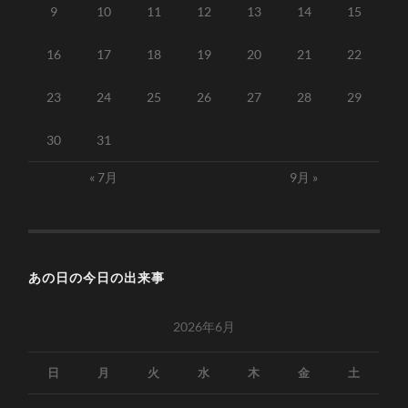
9
10
11
12
13
14
15
16
17
18
19
20
21
22
23
24
25
26
27
28
29
30
31
« 7月
9月 »
あの日の今日の出来事
2026年6月
日
月
火
水
木
金
土