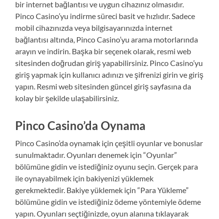
bir internet bağlantısı ve uygun cihazınız olmasıdır.
Pinco Casino’yu indirme süreci basit ve hızlıdır. Sadece
mobil cihazınızda veya bilgisayarınızda internet
bağlantısı altında, Pinco Casino’yu arama motorlarında
arayın ve indirin. Başka bir seçenek olarak, resmi web
sitesinden doğrudan giriş yapabilirsiniz. Pinco Casino’yu
giriş yapmak için kullanıcı adınızı ve şifrenizi girin ve giriş
yapın. Resmi web sitesinden güncel giriş sayfasına da
kolay bir şekilde ulaşabilirsiniz.
Pinco Casino’da Oynama
Pinco Casino’da oynamak için çeşitli oyunlar ve bonuslar
sunulmaktadır. Oyunları denemek için “Oyunlar”
bölümüne gidin ve istediğiniz oyunu seçin. Gerçek para
ile oynayabilmek için bakiyenizi yüklemek
gerekmektedir. Bakiye yüklemek için “Para Yükleme”
bölümüne gidin ve istediğiniz ödeme yöntemiyle ödeme
yapın. Oyunları seçtiğinizde, oyun alanına tıklayarak