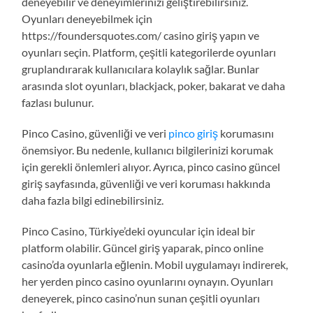
deneyebilir ve deneyimlerinizi geliştirebilirsiniz.
Oyunları deneyebilmek için
https://foundersquotes.com/ casino giriş yapın ve
oyunları seçin. Platform, çeşitli kategorilerde oyunları
gruplandırarak kullanıcılara kolaylık sağlar. Bunlar
arasında slot oyunları, blackjack, poker, bakarat ve daha
fazlası bulunur.
Pinco Casino, güvenliği ve veri
pinco giriş
korumasını
önemsiyor. Bu nedenle, kullanıcı bilgilerinizi korumak
için gerekli önlemleri alıyor. Ayrıca, pinco casino güncel
giriş sayfasında, güvenliği ve veri koruması hakkında
daha fazla bilgi edinebilirsiniz.
Pinco Casino, Türkiye’deki oyuncular için ideal bir
platform olabilir. Güncel giriş yaparak, pinco online
casino’da oyunlarla eğlenin. Mobil uygulamayı indirerek,
her yerden pinco casino oyunlarını oynayın. Oyunları
deneyerek, pinco casino’nun sunan çeşitli oyunları