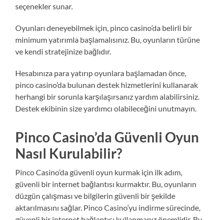
seçenekler sunar.
Oyunları deneyebilmek için, pinco casino’da belirli bir
minimum yatırımla başlamalısınız. Bu, oyunların türüne
ve kendi stratejinize bağlıdır.
Hesabınıza para yatırıp oyunlara başlamadan önce,
pinco casino’da bulunan destek hizmetlerini kullanarak
herhangi bir sorunla karşılaşırsanız yardım alabilirsiniz.
Destek ekibinin size yardımcı olabileceğini unutmayın.
Pinco Casino’da Güvenli Oyun
Nasıl Kurulabilir?
Pinco Casino’da güvenli oyun kurmak için ilk adım,
güvenli bir internet bağlantısı kurmaktır. Bu, oyunların
düzgün çalışması ve bilgilerin güvenli bir şekilde
aktarılmasını sağlar. Pinco Casino’yu indirme sürecinde,
güvenli bir internet bağlantısı kullanmanız önemlidir. Bu,