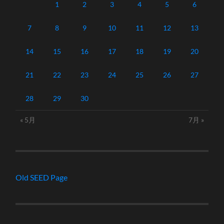
1
2
3
4
5
6
7
8
9
10
11
12
13
14
15
16
17
18
19
20
21
22
23
24
25
26
27
28
29
30
« 5月
7月 »
Old SEED Page