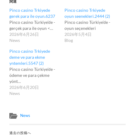
関連
Pinco casino Trkiyede
Pinco casino Trkiyede
gerek para ile oyun.6237
oyun seenekleri.2444 (2)
Pinco casino Türkiye’de -
Pinco casino Türkiye’de -
gerçek para ile oyun <…
oyun seçenekleri
2026年6月26日
2026年5月4日
News
Blog
Pinco casino Trkiyede
deme ve para ekme
yntemleri.5547 (2)
Pinco casino Türkiye’de -
ödeme ve para çekme
yönt…
2026年6月20日
News
News
過去の投稿へ