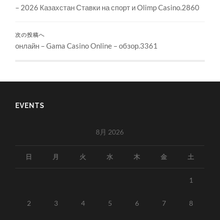
– 2026 Казахстан Ставки на спорт и Olimp Casino.2860
次の投稿へ
онлайн – Gama Casino Online – обзор.3361
EVENTS
8月 2026
日
月
火
水
木
金
土
1
2
3
4
5
6
7
8