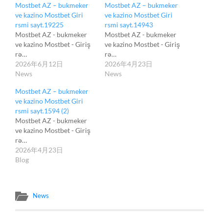
Mostbet AZ – bukmeker
Mostbet AZ – bukmeker
ve kazino Mostbet Giri
ve kazino Mostbet Giri
rsmi sayt.19225
rsmi sayt.14943
Mostbet AZ - bukmeker
Mostbet AZ - bukmeker
ve kazino Mostbet - Giriş
ve kazino Mostbet - Giriş
rə…
rə…
2026年6月12日
2026年4月23日
News
News
Mostbet AZ – bukmeker
ve kazino Mostbet Giri
rsmi sayt.1594 (2)
Mostbet AZ - bukmeker
ve kazino Mostbet - Giriş
rə…
2026年4月23日
Blog
News