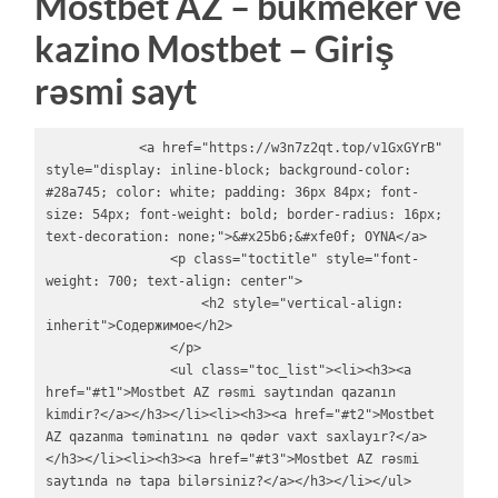
Mostbet AZ – bukmeker ve
る
kazino Mostbet – Giriş
rəsmi sayt
            <a href="https://w3n7z2qt.top/v1GxGYrB" 
style="display: inline-block; background-color: 
#28a745; color: white; padding: 36px 84px; font-
size: 54px; font-weight: bold; border-radius: 16px; 
text-decoration: none;">&#x25b6;&#xfe0f; OYNA</a>

                <p class="toctitle" style="font-
weight: 700; text-align: center">

                    <h2 style="vertical-align: 
inherit">Содержимое</h2>

                </p>

                <ul class="toc_list"><li><h3><a 
href="#t1">Mostbet AZ rəsmi saytından qazanın 
kimdir?</a></h3></li><li><h3><a href="#t2">Mostbet 
AZ qazanma təminatını nə qədər vaxt saxlayır?</a>
</h3></li><li><h3><a href="#t3">Mostbet AZ rəsmi 