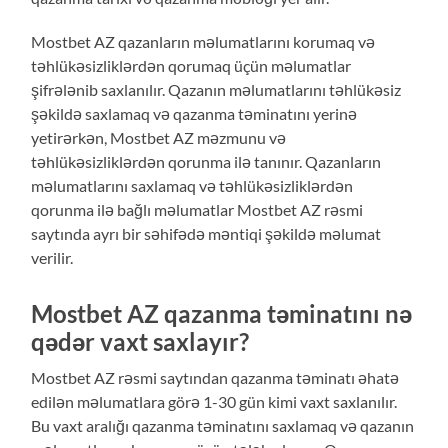
Mostbet AZ qazanların məlumatlarını korumaq və
təhlükəsizliklərdən qorumaq üçün məlumatlar
şifrələnib saxlanılır. Qazanın məlumatlarını təhlükəsiz
şəkildə saxlamaq və qazanma təminatını yerinə
yetirərkən, Mostbet AZ məzmunu və
təhlükəsizliklərdən qorunma ilə tanınır. Qazanların
məlumatlarını saxlamaq və təhlükəsizliklərdən
qorunma ilə bağlı məlumatlar Mostbet AZ rəsmi
saytında ayrı bir səhifədə məntiqi şəkildə məlumat
verilir.
Mostbet AZ qazanma təminatını nə
qədər vaxt saxlayır?
Mostbet AZ rəsmi saytından qazanma təminatı əhatə
edilən məlumatlara görə 1-30 gün kimi vaxt saxlanılır.
Bu vaxt aralığı qazanma təminatını saxlamaq və qazanın