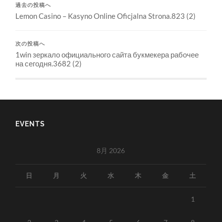
過去の投稿へ
Lemon Casino – Kasyno Online Oficjalna Strona.823 (2)
次の投稿へ
1win зеркало официального сайта букмекера рабочее
на сегодня.3682 (2)
EVENTS
8月 2026
日
月
火
水
木
金
土
1