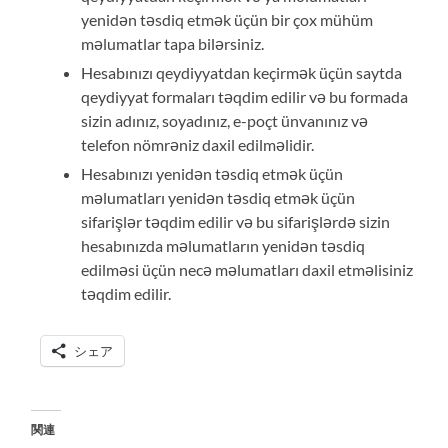
yenidən təsdiq etmək üçün bir çox mühüm
məlumatlar tapa bilərsiniz.
Hesabınızı qeydiyyatdan keçirmək üçün saytda
qeydiyyat formaları təqdim edilir və bu formada
sizin adınız, soyadınız, e-poçt ünvanınız və
telefon nömrəniz daxil edilməlidir.
Hesabınızı yenidən təsdiq etmək üçün
məlumatları yenidən təsdiq etmək üçün
sifarişlər təqdim edilir və bu sifarişlərdə sizin
hesabınızda məlumatların yenidən təsdiq
edilməsi üçün necə məlumatları daxil etməlisiniz
təqdim edilir.
シェア
関連