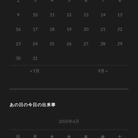
2
3
4
5
6
7
8
9
10
11
12
13
14
15
16
17
18
19
20
21
22
23
24
25
26
27
28
29
30
31
« 7月
9月 »
あの日の今日の出来事
2026年6月
日
月
火
水
木
金
土