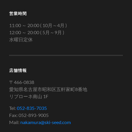
営業時間
11:00 ～ 20:00 ( 10月～4月 )
12:00 ～ 20:00 ( 5月～9月 )
水曜日定休
店舗情報
〒466-0838
愛知県名古屋市昭和区五軒家町8番地
リブローネ南山 1F
Tel:
052-835-7035
Fax: 052-893-9005
Mail:
nakamura@ski-seed.com