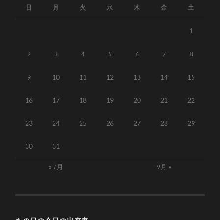
日
月
火
水
木
金
土
1
2
3
4
5
6
7
8
9
10
11
12
13
14
15
16
17
18
19
20
21
22
23
24
25
26
27
28
29
30
31
« 7月
9月 »