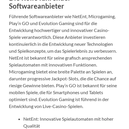
Softwareanbieter
Führende Softwareanbieter wie NetEnt, Microgaming,
Play’n GO und Evolution Gaming sind für die
Entwicklung hochwertiger und innovativer Casino-
Spiele verantwortlich. Diese Anbieter investieren
kontinuierlich in die Entwicklung neuer Technologien
und Spielkonzepte, um das Spielerlebnis zu verbessern.
NetEnt ist bekannt für seine grafisch ansprechenden
Spielautomaten mit innovativen Funktionen.
Microgaming bietet eine breite Palette an Spielen an,
darunter progressive Jackpot-Slots, die die Chance auf
riesige Gewinne bieten. Play’n GO ist bekannt für seine
mobilen Spiele, die für Smartphones und Tablets
optimiert sind. Evolution Gaming ist führend in der
Entwicklung von Live-Casino-Spielen.
NetEnt: Innovative Spielautomaten mit hoher
Qualität