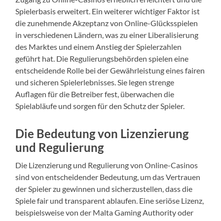
Spielerbasis erweitert. Ein weiterer wichtiger Faktor ist
die zunehmende Akzeptanz von Online-Glücksspielen
in verschiedenen Ländern, was zu einer Liberalisierung
des Marktes und einem Anstieg der Spielerzahlen
geführt hat. Die Regulierungsbehörden spielen eine
entscheidende Rolle bei der Gewährleistung eines fairen
und sicheren Spielerlebnisses. Sie legen strenge
Auflagen für die Betreiber fest, überwachen die
Spielabläufe und sorgen für den Schutz der Spieler.
Die Bedeutung von Lizenzierung
und Regulierung
Die Lizenzierung und Regulierung von Online-Casinos
sind von entscheidender Bedeutung, um das Vertrauen
der Spieler zu gewinnen und sicherzustellen, dass die
Spiele fair und transparent ablaufen. Eine seriöse Lizenz,
beispielsweise von der Malta Gaming Authority oder