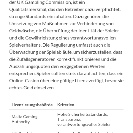
der UK Gambling Commission, ist ein
Qualitätsmerkmal, das den Betreiber dazu verpflichtet,
strenge Standards einzuhalten. Dazu gehören die
Umsetzung von Maßnahmen zur Verhinderung von
Geldwäsche, die Überprüfung der Identität der Spieler
und die Gewährleistung eines verantwortungsvollen
Spielverhaltens. Die Regulierung umfasst auch die
Überwachung der Spielabläufe, um sicherzustellen, dass
die Zufallsgeneratoren korrekt funktionieren und die
Auszahlungsquoten den vorgegebenen Werten
entsprechen. Spieler sollten stets darauf achten, dass ein
Online-Casino über eine gültige Lizenz verfügt, bevor sie
echtes Geld einsetzen.
Lizenzierungsbehörde
Kriterien
Hohe Sicherheitsstandards,
Malta Gaming
Transparenz,
Authority
verantwortungsvolles Spielen