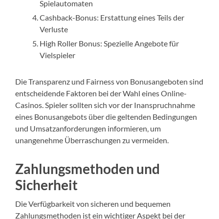
Spielautomaten
Cashback-Bonus: Erstattung eines Teils der
Verluste
High Roller Bonus: Spezielle Angebote für
Vielspieler
Die Transparenz und Fairness von Bonusangeboten sind
entscheidende Faktoren bei der Wahl eines Online-
Casinos. Spieler sollten sich vor der Inanspruchnahme
eines Bonusangebots über die geltenden Bedingungen
und Umsatzanforderungen informieren, um
unangenehme Überraschungen zu vermeiden.
Zahlungsmethoden und
Sicherheit
Die Verfügbarkeit von sicheren und bequemen
Zahlungsmethoden ist ein wichtiger Aspekt bei der