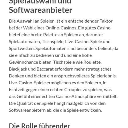
Spielauswahl und
Softwareanbieter
Die Auswahl an Spielen ist ein entscheidender Faktor
bei der Wahl eines Online-Casinos. Ein gutes Casino
bietet eine breite Palette an Spielen an, darunter
Spielautomaten, Tischspiele, Live-Casino-Spiele und
Sportwetten. Spielautomaten sind besonders beliebt, da
sie einfach zu bedienen sind und eine hohe
Gewinnchance bieten. Tischspiele wie Roulette,
Blackjack und Baccarat erfordern mehr strategisches
Denken und bieten ein anspruchsvolleres Spielerlebnis.
Live-Casino-Spiele ermöglichen es den Spielern, in
Echtzeit gegen einen echten Croupier zu spielen, was
das Gefühl einer echten Casino-Atmosphäre vermittelt.
Die Qualität der Spiele hängt maßgeblich von den
Softwareanbietern ab, die die Spiele entwickeln.
Die Rolle führender