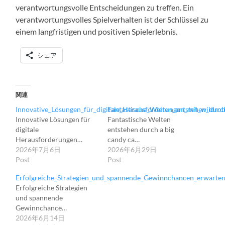
verantwortungsvolle Entscheidungen zu treffen. Ein
verantwortungsvolles Spielverhalten ist der Schlüssel zu
einem langfristigen und positiven Spielerlebnis.
シェア
関連
Innovative_Lösungen_für_digitale_Herausforderungen_mit_wildr
Fantastische_Welten_entstehen_durc
Innovative Lösungen für
Fantastische Welten
digitale
entstehen durch a big
Herausforderungen…
candy ca…
2026年7月6日
2026年6月29日
Post
Post
Erfolgreiche_Strategien_und_spannende_Gewinnchancen_erwarten
Erfolgreiche Strategien
und spannende
Gewinnchance…
2026年6月14日