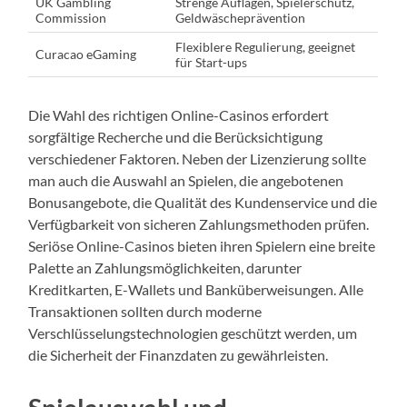
UK Gambling
Strenge Auflagen, Spielerschutz,
Commission
Geldwäscheprävention
Flexiblere Regulierung, geeignet
Curacao eGaming
für Start-ups
Die Wahl des richtigen Online-Casinos erfordert
sorgfältige Recherche und die Berücksichtigung
verschiedener Faktoren. Neben der Lizenzierung sollte
man auch die Auswahl an Spielen, die angebotenen
Bonusangebote, die Qualität des Kundenservice und die
Verfügbarkeit von sicheren Zahlungsmethoden prüfen.
Seriöse Online-Casinos bieten ihren Spielern eine breite
Palette an Zahlungsmöglichkeiten, darunter
Kreditkarten, E-Wallets und Banküberweisungen. Alle
Transaktionen sollten durch moderne
Verschlüsselungstechnologien geschützt werden, um
die Sicherheit der Finanzdaten zu gewährleisten.