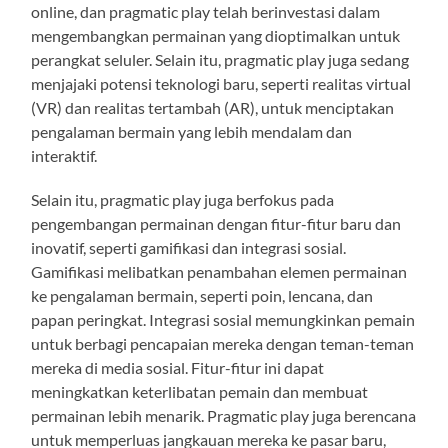
online, dan pragmatic play telah berinvestasi dalam
mengembangkan permainan yang dioptimalkan untuk
perangkat seluler. Selain itu, pragmatic play juga sedang
menjajaki potensi teknologi baru, seperti realitas virtual
(VR) dan realitas tertambah (AR), untuk menciptakan
pengalaman bermain yang lebih mendalam dan
interaktif.
Selain itu, pragmatic play juga berfokus pada
pengembangan permainan dengan fitur-fitur baru dan
inovatif, seperti gamifikasi dan integrasi sosial.
Gamifikasi melibatkan penambahan elemen permainan
ke pengalaman bermain, seperti poin, lencana, dan
papan peringkat. Integrasi sosial memungkinkan pemain
untuk berbagi pencapaian mereka dengan teman-teman
mereka di media sosial. Fitur-fitur ini dapat
meningkatkan keterlibatan pemain dan membuat
permainan lebih menarik. Pragmatic play juga berencana
untuk memperluas jangkauan mereka ke pasar baru,