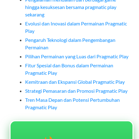
る
hingga kesuksesan bersama pragmatic play
sekarang
Evolusi dan Inovasi dalam Permainan Pragmatic
Play
Pengaruh Teknologi dalam Pengembangan
Permainan
Pilihan Permainan yang Luas dari Pragmatic Play
Fitur Spesial dan Bonus dalam Permainan
Pragmatic Play
Kemitraan dan Ekspansi Global Pragmatic Play
Strategi Pemasaran dan Promosi Pragmatic Play
Tren Masa Depan dan Potensi Pertumbuhan
Pragmatic Play