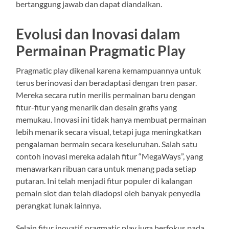
bertanggung jawab dan dapat diandalkan.
Evolusi dan Inovasi dalam
Permainan Pragmatic Play
Pragmatic play dikenal karena kemampuannya untuk
terus berinovasi dan beradaptasi dengan tren pasar.
Mereka secara rutin merilis permainan baru dengan
fitur-fitur yang menarik dan desain grafis yang
memukau. Inovasi ini tidak hanya membuat permainan
lebih menarik secara visual, tetapi juga meningkatkan
pengalaman bermain secara keseluruhan. Salah satu
contoh inovasi mereka adalah fitur “MegaWays”, yang
menawarkan ribuan cara untuk menang pada setiap
putaran. Ini telah menjadi fitur populer di kalangan
pemain slot dan telah diadopsi oleh banyak penyedia
perangkat lunak lainnya.
Selain fitur inovatif, pragmatic play juga berfokus pada