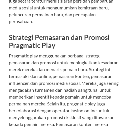
juga secara teratur merilis siaran pers dan pembaruan
media sosial untuk mengumumkan kemitraan baru,
peluncuran permainan baru, dan pencapaian
perusahaan.
Strategi Pemasaran dan Promosi
Pragmatic Play
Pragmatic play menggunakan berbagai strategi
pemasaran dan promosi untuk meningkatkan kesadaran
merek mereka dan menarik pemain baru. Strategi ini
termasuk iklan online, pemasaran konten, pemasaran
influencer, dan promosi media sosial. Mereka juga sering
mengadakan turnamen dan hadiah uang tunai untuk
memberikan insentif kepada pemain untuk mencoba
permainan mereka. Selain itu, pragmatic play juga
berkolaborasi dengan operator kasino online untuk
menyelenggarakan promosi eksklusif yang ditawarkan
kepada pemain mereka. Pemasaran konten mereka