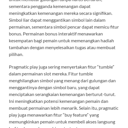
sementara pengganda kemenangan dapat
meningkatkan kemenangan mereka secara signifikan.
Simbol liar dapat menggantikan simbol lain dalam
permainan, sementara simbol pencar dapat memicu fitur
bonus. Permainan bonus interaktif menawarkan
kesempatan bagi pemain untuk memenangkan hadiah
tambahan dengan menyelesaikan tugas atau membuat
pilihan.
Pragmatic play juga sering menyertakan fitur “tumble”
dalam permainan slot mereka. Fitur tumble
menghilangkan simbol yang menang dari gulungan dan
menggantinya dengan simbol baru, yang dapat
menciptakan serangkaian kemenangan berturut-turut.
Ini meningkatkan potensi kemenangan pemain dan
membuat permainan lebih menarik. Selain itu, pragmatic
play juga menawarkan fitur “buy feature” yang
memungkinkan pemain untuk membeli akses langsung