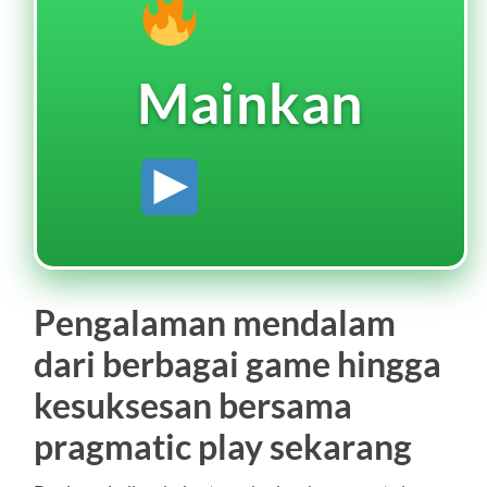
Mainkan
Pengalaman mendalam
dari berbagai game hingga
kesuksesan bersama
pragmatic play sekarang