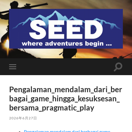
SEED
検
モ
索
バ
フ
イ
ィ
ル
ー
Pengalaman_mendalam_dari_ber
メ
ル
ニ
bagai_game_hingga_kesuksesan_
ド
ュ
を
ー
bersama_pragmatic_play
切
を
り
切
替
り
2026年6月27日
え
替
る
え
Pengalaman mendalam dari berbagai game