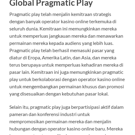
Global Pragmatic Play
Pragmatic play telah menjalin kemitraan strategis
dengan banyak operator kasino online terkemuka di
seluruh dunia. Kemitraan ini memungkinkan mereka
untuk memperluas jangkauan mereka dan menawarkan
permainan mereka kepada audiens yang lebih luas.
Pragmatic play telah berhasil memasuki pasar yang
diatur di Eropa, Amerika Latin, dan Asia, dan mereka
terus berupaya untuk memperluas kehadiran mereka di
pasar lain. Kemitraan ini juga memungkinkan pragmatic
play untuk berkolaborasi dengan operator kasino online
untuk mengembangkan permainan khusus dan promosi
yang disesuaikan dengan kebutuhan pasar lokal.
Selain itu, pragmatic play juga berpartisipasi aktif dalam
pameran dan konferensi industri untuk
mempromosikan permainan mereka dan menjalin
hubungan dengan operator kasino online baru. Mereka