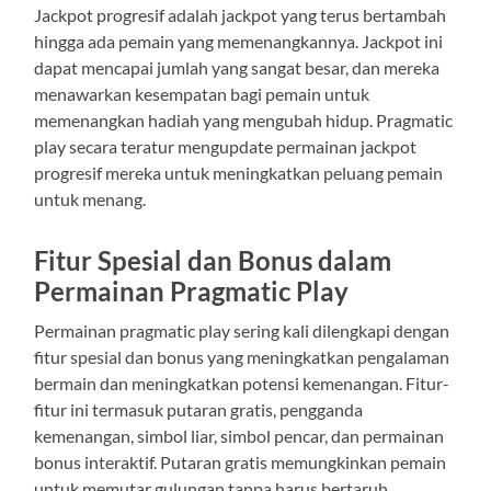
Jackpot progresif adalah jackpot yang terus bertambah
hingga ada pemain yang memenangkannya. Jackpot ini
dapat mencapai jumlah yang sangat besar, dan mereka
menawarkan kesempatan bagi pemain untuk
memenangkan hadiah yang mengubah hidup. Pragmatic
play secara teratur mengupdate permainan jackpot
progresif mereka untuk meningkatkan peluang pemain
untuk menang.
Fitur Spesial dan Bonus dalam
Permainan Pragmatic Play
Permainan pragmatic play sering kali dilengkapi dengan
fitur spesial dan bonus yang meningkatkan pengalaman
bermain dan meningkatkan potensi kemenangan. Fitur-
fitur ini termasuk putaran gratis, pengganda
kemenangan, simbol liar, simbol pencar, dan permainan
bonus interaktif. Putaran gratis memungkinkan pemain
untuk memutar gulungan tanpa harus bertaruh,