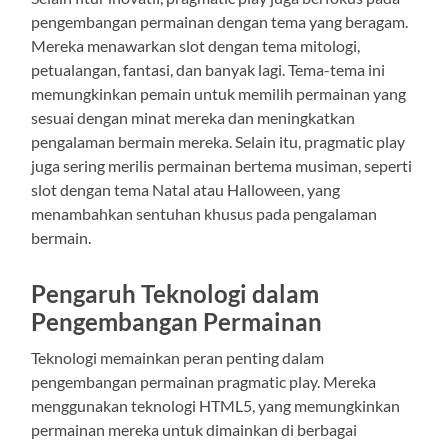
pengembangan permainan dengan tema yang beragam.
Mereka menawarkan slot dengan tema mitologi,
petualangan, fantasi, dan banyak lagi. Tema-tema ini
memungkinkan pemain untuk memilih permainan yang
sesuai dengan minat mereka dan meningkatkan
pengalaman bermain mereka. Selain itu, pragmatic play
juga sering merilis permainan bertema musiman, seperti
slot dengan tema Natal atau Halloween, yang
menambahkan sentuhan khusus pada pengalaman
bermain.
Pengaruh Teknologi dalam
Pengembangan Permainan
Teknologi memainkan peran penting dalam
pengembangan permainan pragmatic play. Mereka
menggunakan teknologi HTML5, yang memungkinkan
permainan mereka untuk dimainkan di berbagai