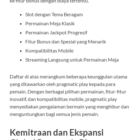
ke fitur bonus dengan biaya tertentu.
Slot dengan Tema Beragam
Permainan Meja Klasik
Permainan Jackpot Progresif
Fitur Bonus dan Spesial yang Menarik
Kompatibilitas Mobile
Streaming Langsung untuk Permainan Meja
Daftar di atas merangkum beberapa keunggulan utama
yang ditawarkan oleh pragmatic play kepada para
pemain. Dengan berbagai pilihan permainan, fitur-fitur
inovatif, dan kompatibilitas mobile, pragmatic play
menyediakan pengalaman bermain yang menghibur dan
menguntungkan bagi semua jenis pemain.
Kemitraan dan Ekspansi