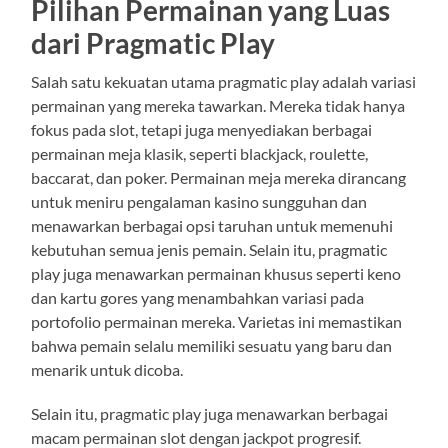
Pilihan Permainan yang Luas
dari Pragmatic Play
Salah satu kekuatan utama pragmatic play adalah variasi
permainan yang mereka tawarkan. Mereka tidak hanya
fokus pada slot, tetapi juga menyediakan berbagai
permainan meja klasik, seperti blackjack, roulette,
baccarat, dan poker. Permainan meja mereka dirancang
untuk meniru pengalaman kasino sungguhan dan
menawarkan berbagai opsi taruhan untuk memenuhi
kebutuhan semua jenis pemain. Selain itu, pragmatic
play juga menawarkan permainan khusus seperti keno
dan kartu gores yang menambahkan variasi pada
portofolio permainan mereka. Varietas ini memastikan
bahwa pemain selalu memiliki sesuatu yang baru dan
menarik untuk dicoba.
Selain itu, pragmatic play juga menawarkan berbagai
macam permainan slot dengan jackpot progresif.