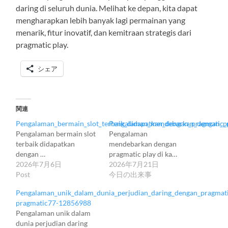
daring di seluruh dunia. Melihat ke depan, kita dapat
mengharapkan lebih banyak lagi permainan yang
menarik, fitur inovatif, dan kemitraan strategis dari
pragmatic play.
シェア
関連
Pengalaman_bermain_slot_terbaik_didapatkan_dengan_pragmatic
Pengalaman_mendebarkan_dengan_pra
Pengalaman bermain slot
Pengalaman
terbaik didapatkan
mendebarkan dengan
dengan …
pragmatic play di ka…
2026年7月6日
2026年7月21日
Post
今日の出来事
Pengalaman_unik_dalam_dunia_perjudian_daring_dengan_pragmati
pragmatic77-12856988
Pengalaman unik dalam
dunia perjudian daring