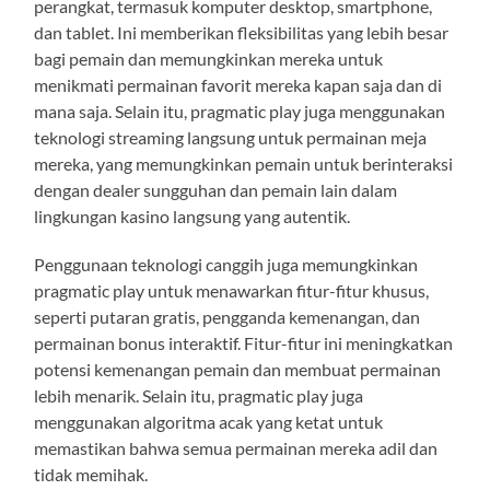
perangkat, termasuk komputer desktop, smartphone,
dan tablet. Ini memberikan fleksibilitas yang lebih besar
bagi pemain dan memungkinkan mereka untuk
menikmati permainan favorit mereka kapan saja dan di
mana saja. Selain itu, pragmatic play juga menggunakan
teknologi streaming langsung untuk permainan meja
mereka, yang memungkinkan pemain untuk berinteraksi
dengan dealer sungguhan dan pemain lain dalam
lingkungan kasino langsung yang autentik.
Penggunaan teknologi canggih juga memungkinkan
pragmatic play untuk menawarkan fitur-fitur khusus,
seperti putaran gratis, pengganda kemenangan, dan
permainan bonus interaktif. Fitur-fitur ini meningkatkan
potensi kemenangan pemain dan membuat permainan
lebih menarik. Selain itu, pragmatic play juga
menggunakan algoritma acak yang ketat untuk
memastikan bahwa semua permainan mereka adil dan
tidak memihak.