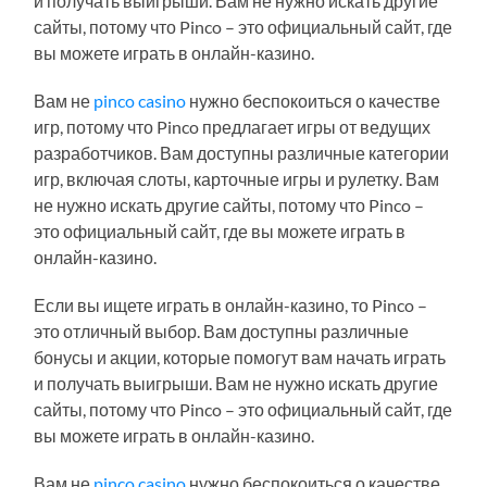
и получать выигрыши. Вам не нужно искать другие
сайты, потому что Pinco – это официальный сайт, где
вы можете играть в онлайн-казино.
Вам не
pinco casino
нужно беспокоиться о качестве
игр, потому что Pinco предлагает игры от ведущих
разработчиков. Вам доступны различные категории
игр, включая слоты, карточные игры и рулетку. Вам
не нужно искать другие сайты, потому что Pinco –
это официальный сайт, где вы можете играть в
онлайн-казино.
Если вы ищете играть в онлайн-казино, то Pinco –
это отличный выбор. Вам доступны различные
бонусы и акции, которые помогут вам начать играть
и получать выигрыши. Вам не нужно искать другие
сайты, потому что Pinco – это официальный сайт, где
вы можете играть в онлайн-казино.
Вам не
pinco casino
нужно беспокоиться о качестве