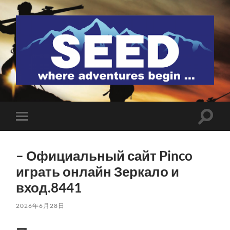
SEED
検
モ
索
バ
フ
イ
ィ
ル
ー
– Официальный сайт Pinco
メ
ル
ニ
играть онлайн Зеркало и
ド
ュ
を
ー
вход.8441
切
を
り
切
替
り
2026年6月28日
え
替
る
え