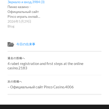
Зеркало и вход.3984 (3)
Пинко казино -
Официальный сайт
Pinco играть онлай…
2026年5月29日
Blog
今日の出来事
過去の投稿へ
4 rabet registration and first steps at the online
casino.2183
次の投稿へ
– Официальный сайт Pinco Casino.4006