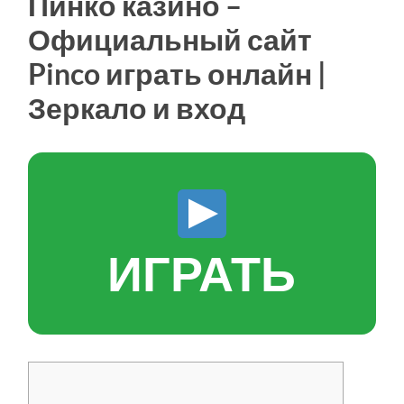
Пинко казино –
る
Официальный сайт
Pinco играть онлайн |
Зеркало и вход
ИГРАТЬ