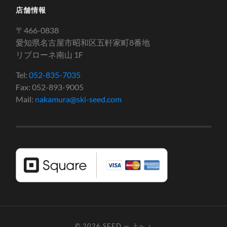
店舗情報
〒466-0838
愛知県名古屋市昭和区五軒家町8番地
リブローネ南山 1F
Tel:
052-835-7035
Fax: 052-893-9005
Mail:
nakamura@ski-seed.com
© 2026
SEED
—
上へ ↑