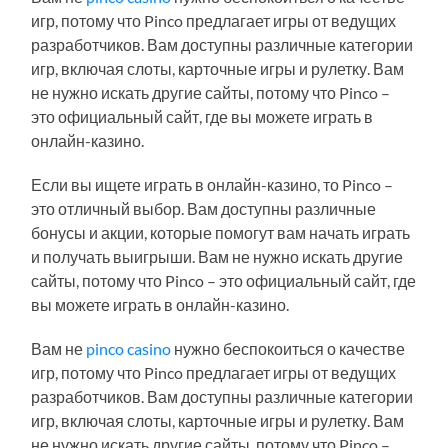
игр, потому что Pinco предлагает игры от ведущих
разработчиков. Вам доступны различные категории
игр, включая слоты, карточные игры и рулетку. Вам
не нужно искать другие сайты, потому что Pinco –
это официальный сайт, где вы можете играть в
онлайн-казино.
Если вы ищете играть в онлайн-казино, то Pinco –
это отличный выбор. Вам доступны различные
бонусы и акции, которые помогут вам начать играть
и получать выигрыши. Вам не нужно искать другие
сайты, потому что Pinco – это официальный сайт, где
вы можете играть в онлайн-казино.
Вам не
pinco casino
нужно беспокоиться о качестве
игр, потому что Pinco предлагает игры от ведущих
разработчиков. Вам доступны различные категории
игр, включая слоты, карточные игры и рулетку. Вам
не нужно искать другие сайты, потому что Pinco –