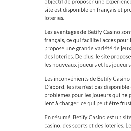
objectif de proposer une expérience
site est disponible en français et p
loteries.
Les avantages de Betify Casino sont
français, ce qui facilite l’accès pou
propose une grande variété de jeux,
des loteries. De plus, le site propo
les nouveaux joueurs et les joueurs 
Les inconvénients de Betify Casino
D’abord, le site n’est pas disponible
problèmes pour les joueurs qui ne pa
lent à charger, ce qui peut être frus
En résumé, Betify Casino est un site
casino, des sports et des loteries. L