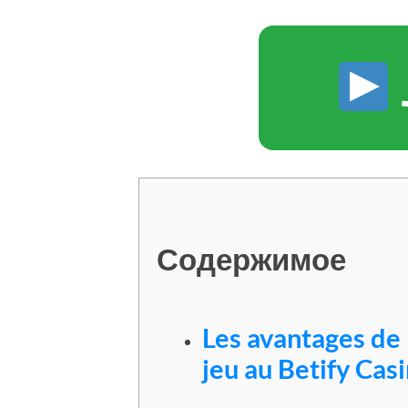
Содержимое
Les avantages de
jeu au Betify Cas