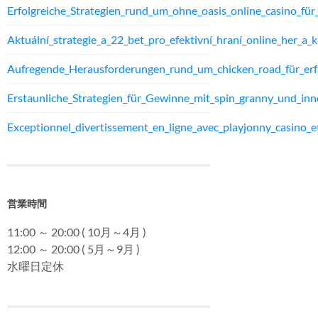
Erfolgreiche_Strategien_rund_um_ohne_oasis_online_casino_für_
Aktuální_strategie_a_22_bet_pro_efektivní_hraní_online_her_a_k
Aufregende_Herausforderungen_rund_um_chicken_road_für_er
Erstaunliche_Strategien_für_Gewinne_mit_spin_granny_und_inn
Exceptionnel_divertissement_en_ligne_avec_playjonny_casino_e
営業時間
11:00 ～ 20:00 ( 10月～4月 )
12:00 ～ 20:00 ( 5月～9月 )
水曜日定休