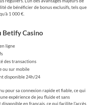
nus réguliers. L’un des avantages majeurs de
lité de bénéficier de bonus exclusifs, tels que
u’à 1 000 €.
u Betify Casino
en ligne
fs
ité des transactions
ne ou sur mobile
ent disponible 24h/24
u pour sa connexion rapide et fiable, ce qui
une expérience de jeu fluide et sans
 disponible en français, ce qui facilite l’accès