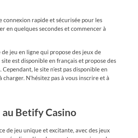
e connexion rapide et sécurisée pour les
ter en quelques secondes et commencer à
 de jeu en ligne qui propose des jeux de
e site est disponible en français et propose des
 Cependant, le site n’est pas disponible en
à charger. N’hésitez pas à vous inscrire et à
 au Betify Casino
ce de jeu unique et excitante, avec des jeux