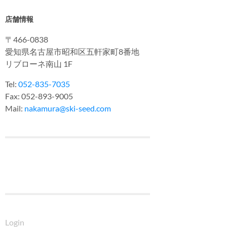
店舗情報
〒466-0838
愛知県名古屋市昭和区五軒家町8番地
リブローネ南山 1F
Tel:
052-835-7035
Fax: 052-893-9005
Mail:
nakamura@ski-seed.com
Login