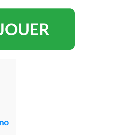
JOUER
ino