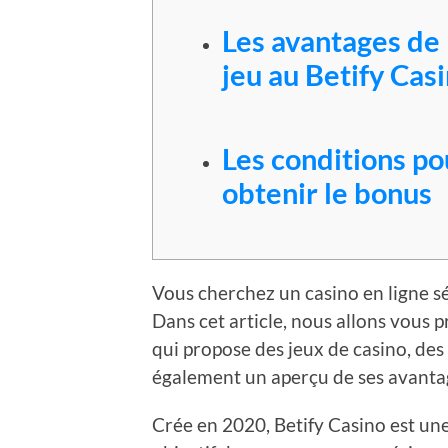
Les avantages de
jeu au Betify Cas
Les conditions po
obtenir le bonus
Vous cherchez un casino en ligne sé
Dans cet article, nous allons vous 
qui propose des jeux de casino, des
également un aperçu de ses avantag
Crée en 2020, Betify Casino est une