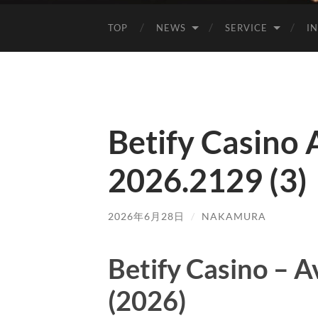
TOP
NEWS
SERVICE
I
Betify Casino 
2026.2129 (3)
2026年6月28日
/
NAKAMURA
Betify Casino – A
(2026)